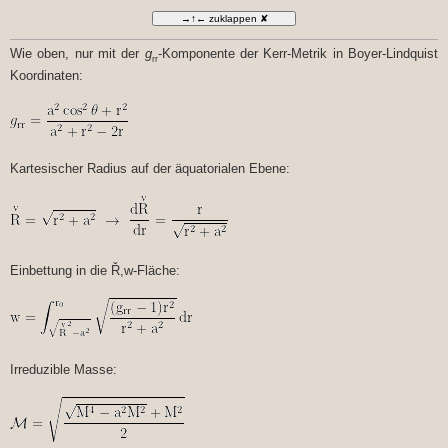
e
i
t
r
Wie oben, nur mit der
g
-Komponente der Kerr-Metrik in Boyer-Lindquist
a
rr
g
Koordinaten:
Kartesischer Radius auf der äquatorialen Ebene:
Einbettung in die Ř,w-Fläche:
Irreduzible Masse: