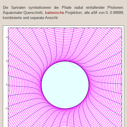
Die Spriralen symbolisieren die Pfade radial einfallender Photonen.
Äquatorialer Querschnitt,
kartesische
Projektion; alle a/M von 0..0.99999,
kombinierte und separate Ansicht: