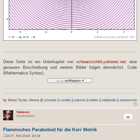
Diese Seite ist ein Unterkapitel von
schwarzschild.yukterez.net
; eine
genauere Beschreibung und weitere Bilder folgen demnächst. Code
(Mathematica Syntax):
by Simon Tyran, Vienna @
youtube
||
rumble
||
odysee
||
twitter
||
wikipedia
||
stackexchan
Yukterez
Zitat
Administrator
Flammsches Paraboloid für die Kerr Metrik
Di 27. Feb 2018, 02:19
B