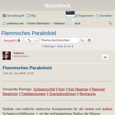
Notizblock
Schnellzugriff
FAQ
Registrieren
Anmelden
yukterez.net
Foren-Übersicht
Yukterez Notizblock
uc
Flammsches Paraboloid
he
Gesperrt
3 Beiträge • Seite
1
von
1
Yukterez
Zitat
Administrator
Flammsches Paraboloid
So 21. Jan 2018, 17:02
B
e
i
t
r
Verwandte Beiträge:
Schwarzschild
||
Kerr
||
Kerr Newman
||
Reissner
a
Nordström
||
Feldgleichungen
||
Gravitationslinsen
||
Raytracing
g
Radiale und zeitliche metrische Komponenten für die
innere
und
äußere
Schwarzschildlösung;
ist der umfanggetreue Radius der Masse: