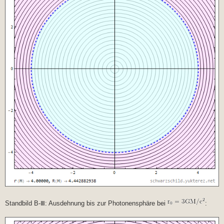
Standbild B-Ⅲ: Ausdehnung bis zur Photonensphäre bei
: