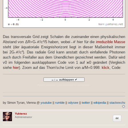
Das transversale Grid zeigt Schalen die zueinander einen physikalischen
Abstand von ΔR=Gℳ/c²/5 haben, wobei ℳ hier für die
irreduzible Masse
steht (der äquatoriale Ereignishorizont liegt in dieser Maßeinheit immer
bei 2Gℳ/c²). Das radiale Grid kann anstatt durch einfallende Photonen
auch durch Freifaller aus dem Unendlichen gezeichnet werden. Dafür wird
v0 im folgenden ausklappbaren Code von 1 auf ж0 geändert (Vergleich
siehe
hier
). Zoom auf das Thorn'sche Limit von a/M=0.998:
klick
, Code:
Flamm's paraboloid, rubber-band-model for the Kerr-metric
by Simon Tyran, Vienna @
youtube
||
rumble
||
odysee
||
twitter
||
wikipedia
||
stackexchan
Yukterez
Zitat
Administrator