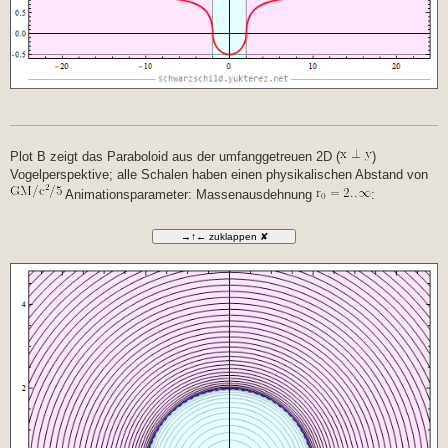
Plot B zeigt das Paraboloid aus der umfanggetreuen 2D (
)
Vogelperspektive; alle Schalen haben einen physikalischen Abstand von
Animationsparameter: Massenausdehnung
: