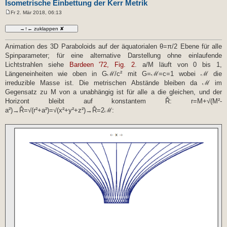
Isometrische Einbettung der Kerr Metrik
Fr 2. Mär 2018, 06:13
B
e
i
t
r
Animation des 3D Paraboloids auf der äquatorialen θ=π/2 Ebene für alle
a
g
Spinparameter; für eine alternative Darstellung ohne einlaufende
Lichtstrahlen siehe
Bardeen '72, Fig. 2
. a/M läuft von 0 bis 1,
Längeneinheiten wie oben in Gℳ/c² mit G=ℳ=c=1 wobei ℳ die
irreduzible Masse ist. Die metrischen Abstände bleiben da ℳ im
Gegensatz zu M von a unabhängig ist für alle a die gleichen, und der
Horizont bleibt auf konstantem Ř: r=M+√(M²-
a²)→Ř=√(r²+a²)=√(x²+y²+z²)→Ř=2ℳ: