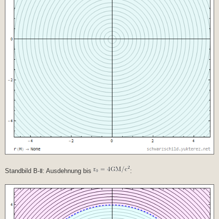
Standbild B-Ⅱ: Ausdehnung bis
: