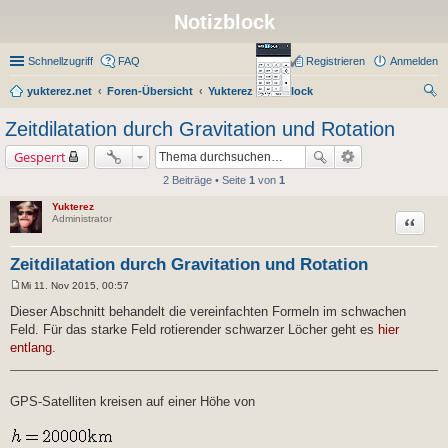
Notizblock
Schnellzugriff
FAQ
Registrieren
Anmelden
yukterez.net
Foren-Übersicht
Yukterez Notizblock
uc
Zeitdilatation durch Gravitation und Rotation
he
Gesperrt
2 Beiträge • Seite
1
von
1
Yukterez
Zitat
Administrator
Zeitdilatation durch Gravitation und Rotation
Mi 11. Nov 2015, 00:57
B
e
Dieser Abschnitt behandelt die vereinfachten Formeln im schwachen
i
Feld. Für das starke Feld rotierender schwarzer Löcher geht es
hier
t
r
entlang
.
a
g
GPS-Satelliten kreisen auf einer Höhe von