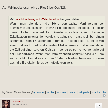
Auf Wikipedia lesen wir zu Plot 2 bei Out[22]:
de.wikipedia.org/wiki/Zeitdilatation
hat geschrieben:
Wenn man die durch die Höhe verursachte Verringerung der
gravitativen Zeitdilatation relativ zur Erdoberfläche und die durch die für
diese Höhe erforderliche Kreisbahngeschwindigkeit bedingte
Zeitdilatation miteinander vergleicht, zeigt sich, dass sich bei einem
Bahnradius vom 1.5-fachen des Erdradius, also in einer Flughöhe von
einem halben Erdradius, die beiden Effekte genau aufheben und daher
die Zeit auf einer solchen Kreisbahn genau so schnell vergeht wie auf
der Erdoberfläche (wenn man vereinfachend annimmt dass die Erde
selbst nicht rotiert ist es exakt der 1.5-fache Radius, berücksichtigt man
auch die Erdrotation ist es geringfügig weniger).
Time Dilation due gravity and rotation, Calculations, Simon Tyran, Wien
(Vienna)
by Simon Tyran, Vienna @
youtube
||
rumble
||
odysee
||
twitter
||
wikipedia
||
stackexchan
Yukterez
Zitat
Administrator