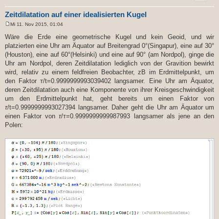
Zeitdilatation auf einer idealisierten Kugel
Mi 11. Nov 2015, 01:04
B
e
Wäre die Erde eine geometrische Kugel und kein Geoid, und wir
i
platzierten eine Uhr am Äquator auf Breitengrad 0°(Singapur), eine auf 30°
t
r
(Houston), eine auf 60°(Helsinki) und eine auf 90° (am Nordpol), ginge die
a
Uhr am Nordpol, deren Zeitdilatation lediglich von der Gravition bewirkt
g
wird, relativ zu einem feldfreien Beobachter, zB im Erdmittelpunkt, um
den Faktor т/t=0.9999999993039402 langsamer. Eine Uhr am Äquator,
deren Zeitdilatation auch eine Komponente von ihrer Kreisgeschwindigkeit
um den Erdmittelpunkt hat, geht bereits um einen Faktor von
τ
/t=0.9999999993027394 langsamer. Daher geht die Uhr am Äquator um
einen Faktor von
τ
/т=0.9999999999987993 langsamer als jene an den
Polen: