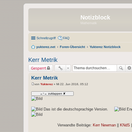
Notizblock
Mathematik
Schnellzugriff
FAQ
yukterez.net
Foren-Übersicht
Yukterez Notizblock
Kerr Metrik
Gesperrt
Kerr Metrik
von
Yukterez
»
Mi 22. Jun 2016, 05:12
B
e
i
t
r
a
g
Das ist die deutschsprachige Version.
Eng
Verwandte Beiträge:
Kerr Newman
||
KNdS