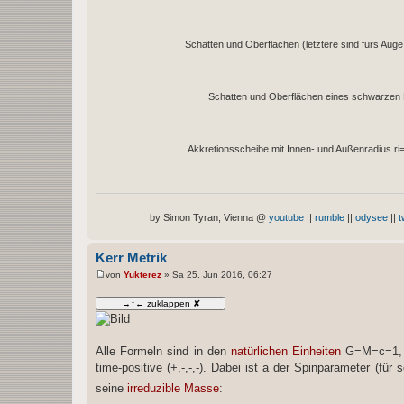
Schatten und Oberflächen (letztere sind fürs Aug
Schatten und Oberflächen eines schwarzen L
Akkretionsscheibe mit Innen- und Außenradius ri
by Simon Tyran, Vienna @
youtube
||
rumble
||
odysee
||
t
Kerr Metrik
von
Yukterez
»
Sa 25. Jun 2016, 06:27
B
e
i
t
r
a
g
Alle Formeln sind in den
natürlichen Einheiten
G=M=c=1, d.
time-positive (+,-,-,-). Dabei ist a der Spinparameter (
seine
irreduzible Masse
: