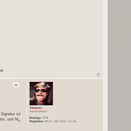
Zitat
Yukterez
Administrator
Signatur ist
Beiträge:
274
pers, und M
irr
Registriert:
Mi 21. Okt 2015, 02:16