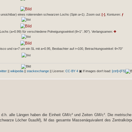
e unsichtbar) eines rotierenden schwarzen Lochs (Spin a=1). Zoom out:
[-]
, Konturen:
ƒ
⎆
ochs (a=0.99) für verschiedene Polneigungswinkel (θ=1°..90°). Verlangsamen:
=isco und ra=7 um ein SL mit a=0.95, Beobachter auf r=100, Betrachtungswinkel: θ=70°
witter
||
wikipedia
||
stackexchange
|| License:
CC-BY 4
▣ If images don't load:
[ctrl]+[F5]
h. alle Längen haben die Einheit GM/c² und Zeiten GM/c³. Die metrische 
für schwarze Löcher 0≤a≤M), M das gesamte Massenäquivalent des Zentralkör