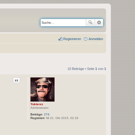
Registrieren
Anmelden
10 Beiträge • Seite
1
von
1
Zitat
Yukterez
Administrator
Beiträge:
274
Registriert:
Mi 21. Okt 2015, 02:16