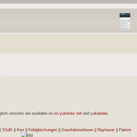
lish versions are available on
en.yukterez.net
and
yukipedia
.
||
SSdS
||
Kerr
||
Feldgleichungen
||
Gravitationslinsen
||
Raytracer
||
Flamm