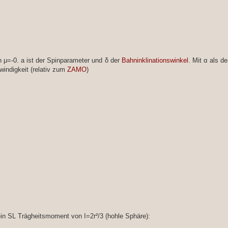
n μ=-0. a ist der Spinparameter und δ der
Bahninklinationswinkel
. Mit α als d
indigkeit (relativ zum
ZAMO
)
in SL Trägheitsmoment von I=2r²/3 (hohle Sphäre):