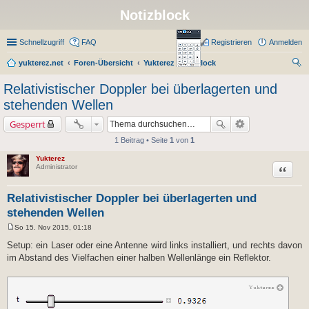
Notizblock
Schnellzugriff
FAQ
Registrieren
Anmelden
yukterez.net
Foren-Übersicht
Yukterez Notizblock
uc
Relativistischer Doppler bei überlagerten und
he
stehenden Wellen
Gesperrt
1 Beitrag • Seite
1
von
1
Yukterez
Zitat
Administrator
Relativistischer Doppler bei überlagerten und
stehenden Wellen
So 15. Nov 2015, 01:18
B
e
Setup: ein Laser oder eine Antenne wird links installiert, und rechts davon
i
im Abstand des Vielfachen einer halben Wellenlänge ein Reflektor.
t
r
a
g