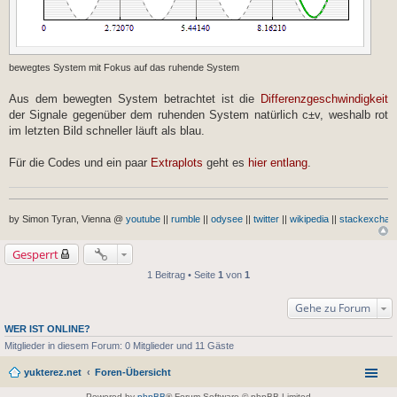
bewegtes System mit Fokus auf das ruhende System
Aus dem bewegten System betrachtet ist die
Differenzgeschwindigkeit
der Signale gegenüber dem ruhenden System natürlich c±v, weshalb rot
im letzten Bild schneller läuft als blau.
Für die Codes und ein paar
Extraplots
geht es
hier entlang
.
by Simon Tyran, Vienna @
youtube
||
rumble
||
odysee
||
twitter
||
wikipedia
||
stackexchan
Gesperrt
1 Beitrag • Seite
1
von
1
Gehe zu Forum
WER IST ONLINE?
Mitglieder in diesem Forum: 0 Mitglieder und 11 Gäste
yukterez.net
Foren-Übersicht
Powered by
phpBB
® Forum Software © phpBB Limited