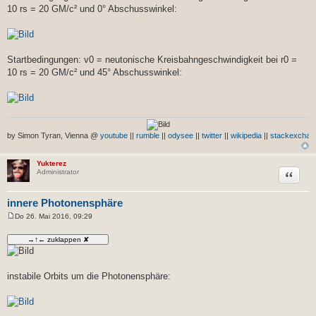
10 rs = 20 GM/c² und 0° Abschusswinkel:
Startbedingungen: v0 = neutonische Kreisbahngeschwindigkeit bei r0 =
10 rs = 20 GM/c² und 45° Abschusswinkel:
by Simon Tyran, Vienna @
youtube
||
rumble
||
odysee
||
twitter
||
wikipedia
||
stackexchan
Yukterez
Zitat
Administrator
innere Photonensphäre
Do 26. Mai 2016, 09:29
B
e
i
t
r
a
g
instabile Orbits um die Photonensphäre: