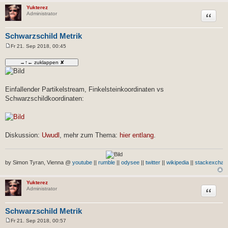
Yukterez
Zitat
Administrator
Schwarzschild Metrik
Fr 21. Sep 2018, 00:45
B
e
i
t
r
a
g
Einfallender Partikelstream, Finkelsteinkoordinaten vs
Schwarzschildkoordinaten:
Diskussion:
Uwudl
, mehr zum Thema:
hier entlang
.
by Simon Tyran, Vienna @
youtube
||
rumble
||
odysee
||
twitter
||
wikipedia
||
stackexchan
Yukterez
Zitat
Administrator
Schwarzschild Metrik
Fr 21. Sep 2018, 00:57
B