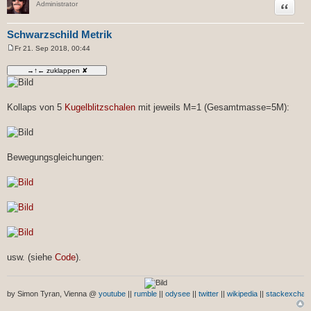
Zitat
Administrator
Schwarzschild Metrik
Fr 21. Sep 2018, 00:44
B
e
i
t
r
a
g
Kollaps von 5
Kugelblitzschalen
mit jeweils M=1 (Gesamtmasse=5M):
Bewegungsgleichungen:
usw. (siehe
Code
).
by Simon Tyran, Vienna @
youtube
||
rumble
||
odysee
||
twitter
||
wikipedia
||
stackexchan