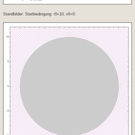
Standbilder: Startbedingung: r0=10, v0=0: