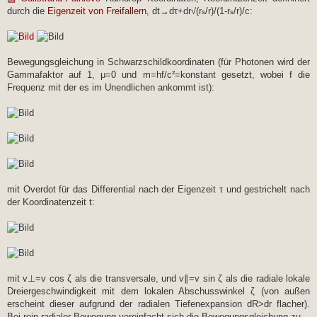
durch die
Eigenzeit von Freifallern
, dt→dτ+dr√(r
/r)/(1-r
/r)/c:
s
s
Bewegungsgleichung in Schwarzschildkoordinaten (für Photonen wird der
Gammafaktor auf 1, μ=0 und m=hf/c²=konstant gesetzt, wobei f die
Frequenz mit der es im Unendlichen ankommt ist):
mit Overdot für das Differential nach der Eigenzeit τ und gestrichelt nach
der Koordinatenzeit t:
mit v⊥=v cos ζ als die transversale, und v∥=v sin ζ als die radiale lokale
Dreiergeschwindigkeit mit dem lokalen Abschusswinkel ζ (von außen
erscheint dieser aufgrund der radialen Tiefenexpansion dR>dr flacher).
Bei rein radialer Bewegung vereinfacht sich die Bewegungsgleichung zu