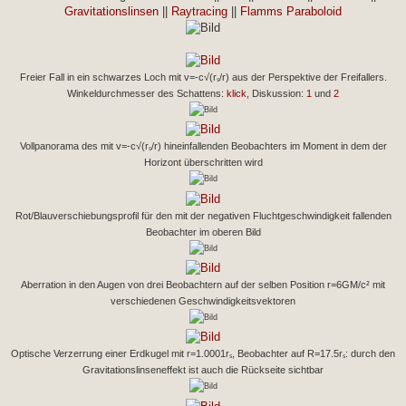
Gravitationslinsen
||
Raytracing
||
Flamms Paraboloid
Freier Fall in ein schwarzes Loch mit v=-c√(rₛ/r) aus der Perspektive der Freifallers.
Winkeldurchmesser des Schattens:
klick
, Diskussion:
1
und
2
Vollpanorama des mit v=-c√(rₛ/r) hineinfallenden Beobachters im Moment in dem der
Horizont überschritten wird
Rot/Blauverschiebungsprofil für den mit der negativen Fluchtgeschwindigkeit fallenden
Beobachter im oberen Bild
Aberration in den Augen von drei Beobachtern auf der selben Position r=6GM/c² mit
verschiedenen Geschwindigkeitsvektoren
Optische Verzerrung einer Erdkugel mit r=1.0001rₛ, Beobachter auf R=17.5rₛ: durch den
Gravitationslinseneffekt ist auch die Rückseite sichtbar