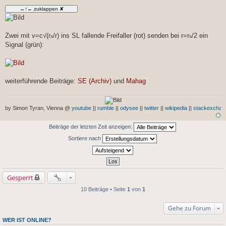
e
i
t
r
a
g
Zwei mit v=c√(r
/r) ins SL fallende Freifaller (rot) senden bei r=r
/2 ein
s
s
Signal (grün):
weiterführende Beiträge:
SE (Archiv)
und
Mahag
by Simon Tyran, Vienna @
youtube
||
rumble
||
odysee
||
twitter
||
wikipedia
||
stackexchan
Beiträge der letzten Zeit anzeigen:
Sortiere nach
Gesperrt
10 Beiträge • Seite
1
von
1
Gehe zu Forum
WER IST ONLINE?