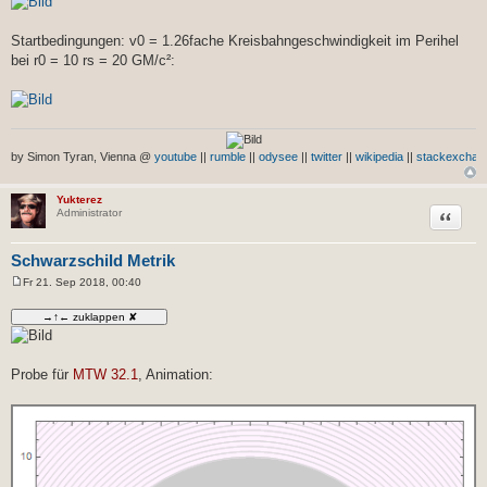
Startbedingungen: v0 = 1.26fache Kreisbahngeschwindigkeit im Perihel
bei r0 = 10 rs = 20 GM/c²:
by Simon Tyran, Vienna @
youtube
||
rumble
||
odysee
||
twitter
||
wikipedia
||
stackexchan
Yukterez
Zitat
Administrator
Schwarzschild Metrik
Fr 21. Sep 2018, 00:40
B
e
i
t
r
a
g
Probe für
MTW 32.1
, Animation: