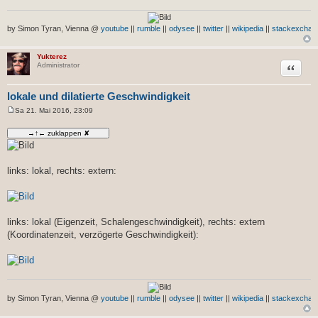
by Simon Tyran, Vienna @
youtube
||
rumble
||
odysee
||
twitter
||
wikipedia
||
stackexchan
Yukterez
Zitat
Administrator
lokale und dilatierte Geschwindigkeit
Sa 21. Mai 2016, 23:09
B
e
i
t
r
a
g
links: lokal, rechts: extern:
links: lokal (Eigenzeit, Schalengeschwindigkeit), rechts: extern
(Koordinatenzeit, verzögerte Geschwindigkeit):
by Simon Tyran, Vienna @
youtube
||
rumble
||
odysee
||
twitter
||
wikipedia
||
stackexchan