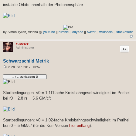
instabile Orbits innerhalb der Photonensphäre:
by Simon Tyran, Vienna @
youtube
||
rumble
||
odysee
||
twitter
||
wikipedia
||
stackexchan
Yukterez
Zitat
Administrator
Schwarzschild Metrik
Do 28. Sep 2017, 16:57
B
e
i
t
r
a
g
Startbedingungen: v0 = 1.111fache Kreisbahngeschwindigkeit im Perihel
bei r0 = 2.8 rs = 5.6 GM/c²:
Startbedingungen: v0 = 1.02-fache Kreisbahngeschwindigkeit im Perihel
bei r0 = 5 GM/c² (für die Kerr-Version
hier entlang
):