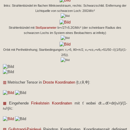
links: Strahlenbündel im flachen Minkowskiraum, rechts: Schwarzschild. Entfernung der
Lichtquelle von schwarzen Loch: 20GM/c²
Strahlenbündel mit
Stoßparameter
b=√27≈5.2GM/c² (der scheinbare Radius des
schwarzen Lochs im System eines Beobachters at infinity)
Orbit mit Periheldrehung; Startbedingungen: r₀=5, θ0=π/2, v₀=vz₀=vθ₀=51/50·√((1/5)/(1-
2/5)).
▥
Metrischer Tensor in
Droste Koordinaten
{t,r,θ,Ф}:
▦
Eingehende
Finkelstein Koordinaten
mit ť wobei dt→dť+dr(r
/r)/(1-
s
r
/r)/c:
s
▧
Gullstrand-Painlevé
Raindrop Koordinaten, Koordinatenzeit defininert