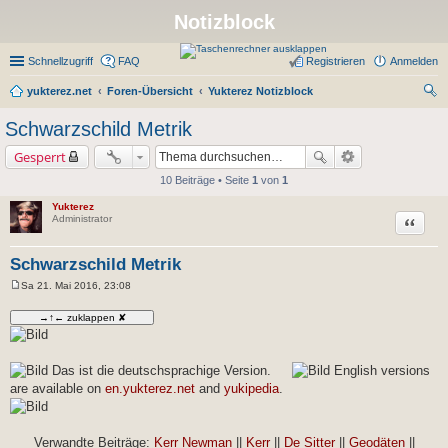
Notizblock
Schnellzugriff
FAQ
Registrieren
Anmelden
yukterez.net
Foren-Übersicht
Yukterez Notizblock
uc
Schwarzschild Metrik
he
Gesperrt
10 Beiträge • Seite
1
von
1
Yukterez
Zitat
Administrator
Schwarzschild Metrik
Sa 21. Mai 2016, 23:08
B
e
i
t
r
a
g
Das ist die deutschsprachige Version.
English versions
are available on
en.yukterez.net
and
yukipedia
.
Verwandte Beiträge:
Kerr Newman
||
Kerr
||
De Sitter
||
Geodäten
||