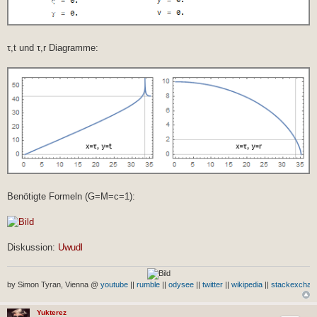
τ,t und τ,r Diagramme:
Benötigte Formeln (G=M=c=1):
Diskussion:
Uwudl
by Simon Tyran, Vienna @
youtube
||
rumble
||
odysee
||
twitter
||
wikipedia
||
stackexchan
Yukterez