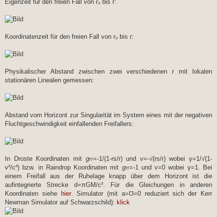
Eigenzeit für den freien Fall von r₀ bis r:
Koordinatenzeit für den freien Fall von r₀ bis r:
Physikalischer Abstand zwischen zwei verschiedenen r mit lokalen
stationären Linealen gemessen:
Abstand vom Horizont zur Singularität im System eines mit der negativen
Fluchtgeschwindigkeit einfallenden Freifallers:
In Droste Koordinaten mit
g
=-1/(1-rs/r) und v=-√(rs/r) wobei γ=1/√(1-
rr
v²/c²) bzw. in Raindrop Koordinaten mit
g
=-1 und v=0 wobei γ=1. Bei
rr
einem Freifall aus der Ruhelage knapp über dem Horizont ist die
aufintegrierte Strecke d=πGM/c². Für die Gleichungen in anderen
Koordinaten siehe
hier
. Simulator (mit a=℧=0 reduziert sich der Kerr
Newman Simulator auf Schwarzschild):
klick