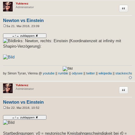
Yukterez
Zitat
Administrator
Newton vs Einstein
Sa 21. Mai 2016, 23:09
B
e
i
t
links: Newton, rechts: Einstein (Koordinatenzeit at infinity mit
r
Shapiro-Verzögerung):
a
g
by Simon Tyran, Vienna @
youtube
||
rumble
||
odysee
||
twitter
||
wikipedia
||
stackexchan
Yukterez
Zitat
Administrator
Newton vs Einstein
So 22. Mai 2016, 10:52
B
e
i
t
r
a
g
Startbedingungen: v0 = neutonische Kreisbahngeschwindigkeit bei r0 =