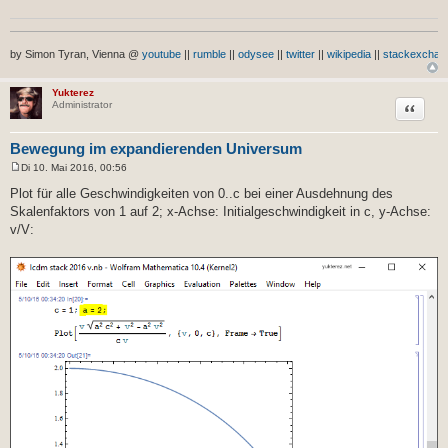
by Simon Tyran, Vienna @
youtube
||
rumble
||
odysee
||
twitter
||
wikipedia
||
stackexchan
Yukterez
Zitat
Administrator
Bewegung im expandierenden Universum
Di 10. Mai 2016, 00:56
B
e
Plot für alle Geschwindigkeiten von 0..c bei einer Ausdehnung des
i
Skalenfaktors von 1 auf 2; x-Achse: Initialgeschwindigkeit in c, y-Achse:
t
r
v/V:
a
g