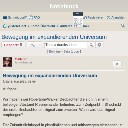
Notizblock
Schnellzugriff
FAQ
Registrieren
Anmelden
yukterez.net
Foren-Übersicht
Yukterez Notizblock
uc
Bewegung im expandierenden Universum
he
Gesperrt
3 Beiträge • Seite
1
von
1
Yukterez
Zitat
Administrator
Bewegung im expandierenden Universum
So 8. Mai 2016, 01:09
B
e
Aufgabe:
i
t
r
Wir haben zwei Robertson-Walker Beobachter die sich in einem
a
beliebigen Abstand R voneinander befinden. Zum Zeitpunkt t=t0 schickt
g
der erste Beobachter ein Signal zum zweiten. Wann wird das Signal
empfangen?
Der Zukunftslichtkegel in physikalischen und mitbewegten Abständen ist