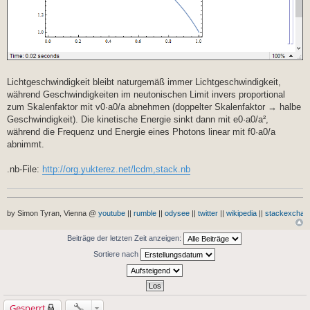
Lichtgeschwindigkeit bleibt naturgemäß immer Lichtgeschwindigkeit,
während Geschwindigkeiten im neutonischen Limit invers proportional
zum Skalenfaktor mit v0·a0/a abnehmen (doppelter Skalenfaktor → halbe
Geschwindigkeit). Die kinetische Energie sinkt dann mit e0·a0/a²,
während die Frequenz und Energie eines Photons linear mit f0·a0/a
abnimmt.
.nb-File:
http://org.yukterez.net/lcdm,stack.nb
by Simon Tyran, Vienna @
youtube
||
rumble
||
odysee
||
twitter
||
wikipedia
||
stackexchan
Beiträge der letzten Zeit anzeigen:
Sortiere nach
Gesperrt