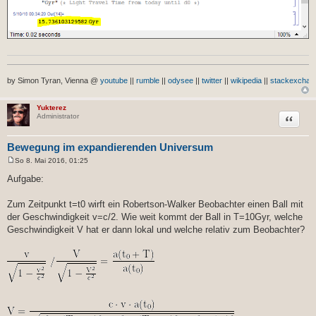
by Simon Tyran, Vienna @
youtube
||
rumble
||
odysee
||
twitter
||
wikipedia
||
stackexchan
Yukterez
Zitat
Administrator
Bewegung im expandierenden Universum
So 8. Mai 2016, 01:25
B
e
Aufgabe:
i
t
r
Zum Zeitpunkt t=t0 wirft ein Robertson-Walker Beobachter einen Ball mit
a
der Geschwindigkeit v=c/2. Wie weit kommt der Ball in T=10Gyr, welche
g
Geschwindigkeit V hat er dann lokal und welche relativ zum Beobachter?