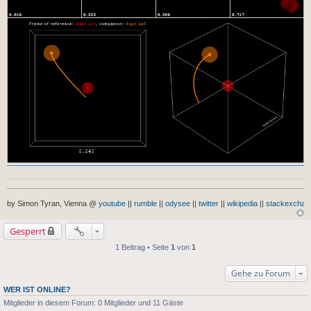
by Simon Tyran, Vienna @
youtube
||
rumble
||
odysee
||
twitter
||
wikipedia
||
stackexchan
Gesperrt
1 Beitrag • Seite
1
von
1
Gehe zu Forum
WER IST ONLINE?
Mitglieder in diesem Forum: 0 Mitglieder und 11 Gäste