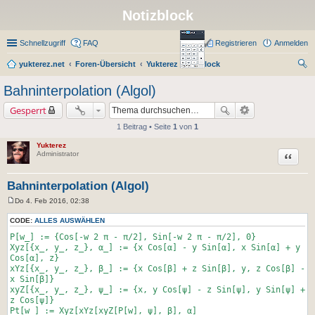
Notizblock
Schnellzugriff
FAQ
Registrieren
Anmelden
yukterez.net
Foren-Übersicht
Yukterez Notizblock
uc
Bahninterpolation (Algol)
he
Gesperrt
1 Beitrag • Seite
1
von
1
Yukterez
Zitat
Administrator
Bahninterpolation (Algol)
Do 4. Feb 2016, 02:38
B
e
CODE:
ALLES AUSWÄHLEN
i
t
P[w_] := {Cos[-w 2 π - π/2], Sin[-w 2 π - π/2], 0}
r
Xyz[{x_, y_, z_}, α_] := {x Cos[α] - y Sin[α], x Sin[α] + y
a
Cos[α], z}
g
xYz[{x_, y_, z_}, β_] := {x Cos[β] + z Sin[β], y, z Cos[β] -
x Sin[β]}
xyZ[{x_, y_, z_}, ψ_] := {x, y Cos[ψ] - z Sin[ψ], y Sin[ψ] +
z Cos[ψ]}
Pt[w_] := Xyz[xYz[xyZ[P[w], ψ], β], α]