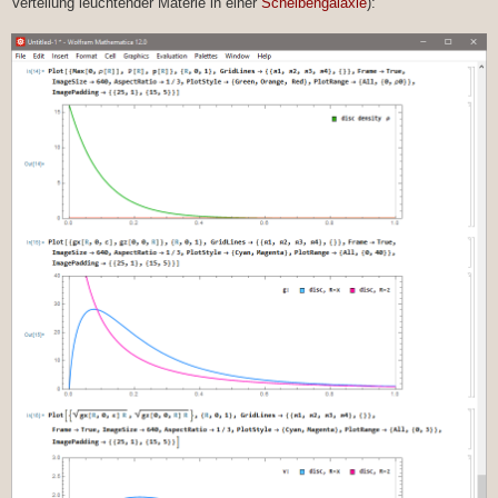
Verteilung leuchtender Materie in einer
Scheibengalaxie
):