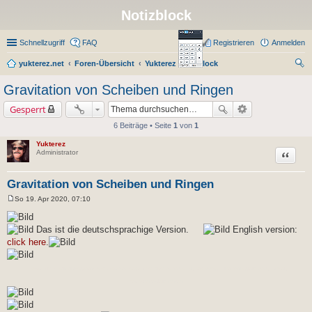
Notizblock
Schnellzugriff
FAQ
Registrieren
Anmelden
yukterez.net
Foren-Übersicht
Yukterez Notizblock
uc
Gravitation von Scheiben und Ringen
he
Gesperrt
6 Beiträge • Seite
1
von
1
Yukterez
Zitat
Administrator
Gravitation von Scheiben und Ringen
So 19. Apr 2020, 07:10
B
e
i
Das ist die deutschsprachige Version.
English version:
t
r
click here
.
a
g
Framework: Gravitationsgesetz nach Newton; Keywords: Abstandsquadrat, Rechnung, Differentialgleichung, Formel,
Bewegungsgleichungen