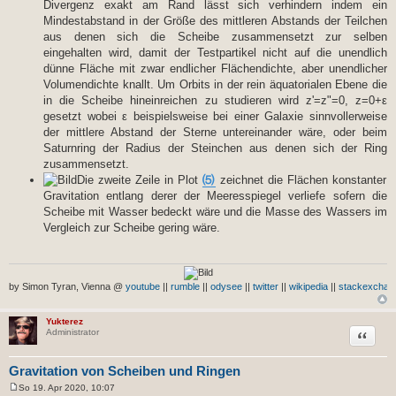
Divergenz exakt am Rand lässt sich verhindern indem ein
Mindestabstand in der Größe des mittleren Abstands der Teilchen
aus denen sich die Scheibe zusammensetzt zur selben
eingehalten wird, damit der Testpartikel nicht auf die unendlich
dünne Fläche mit zwar endlicher Flächendichte, aber unendlicher
Volumendichte knallt. Um Orbits in der rein äquatorialen Ebene die
in die Scheibe hineinreichen zu studieren wird z'=z"=0, z=0+ε
gesetzt wobei ε beispielsweise bei einer Galaxie sinnvollerweise
der mittlere Abstand der Sterne untereinander wäre, oder beim
Saturnring der Radius der Steinchen aus denen sich der Ring
zusammensetzt.
Die zweite Zeile in Plot
⑸
zeichnet die Flächen konstanter
Gravitation entlang derer der Meeresspiegel verliefe sofern die
Scheibe mit Wasser bedeckt wäre und die Masse des Wassers im
Vergleich zur Scheibe gering wäre.
by Simon Tyran, Vienna @
youtube
||
rumble
||
odysee
||
twitter
||
wikipedia
||
stackexchan
Yukterez
Zitat
Administrator
Gravitation von Scheiben und Ringen
So 19. Apr 2020, 10:07
B