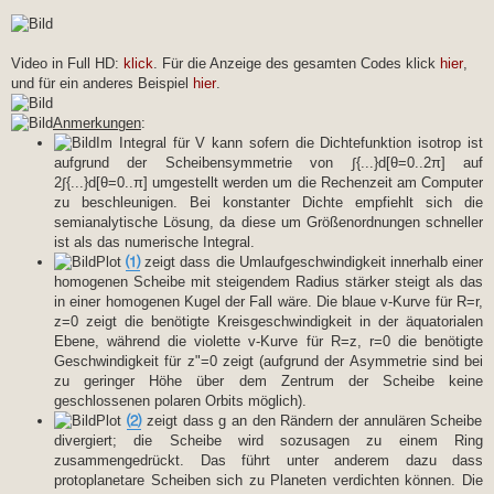
Video in Full HD:
klick
. Für die Anzeige des gesamten Codes klick
hier
,
und für ein anderes Beispiel
hier
.
Anmerkungen
:
Im Integral für V kann sofern die Dichtefunktion isotrop ist
aufgrund der Scheibensymmetrie von ∫{...}d[θ=0..2π] auf
2∫{...}d[θ=0..π] umgestellt werden um die Rechenzeit am Computer
zu beschleunigen. Bei konstanter Dichte empfiehlt sich die
semianalytische Lösung, da diese um Größenordnungen schneller
ist als das numerische Integral.
Plot
⑴
zeigt dass die Umlaufgeschwindigkeit innerhalb einer
homogenen Scheibe mit steigendem Radius stärker steigt als das
in einer homogenen Kugel der Fall wäre. Die blaue v-Kurve für R=r,
z=0 zeigt die benötigte Kreisgeschwindigkeit in der äquatorialen
Ebene, während die violette v-Kurve für R=z, r=0 die benötigte
Geschwindigkeit für z"=0 zeigt (aufgrund der Asymmetrie sind bei
zu geringer Höhe über dem Zentrum der Scheibe keine
geschlossenen polaren Orbits möglich).
Plot
⑵
zeigt dass g an den Rändern der annulären Scheibe
divergiert; die Scheibe wird sozusagen zu einem Ring
zusammengedrückt. Das führt unter anderem dazu dass
protoplanetare Scheiben sich zu Planeten verdichten können. Die