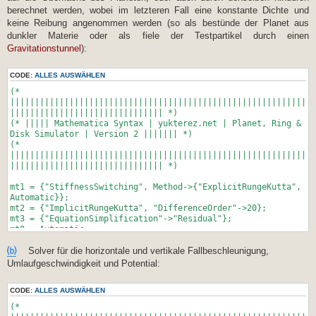
berechnet werden, wobei im letzteren Fall eine konstante Dichte und
keine Reibung angenommen werden (so als bestünde der Planet aus
dunkler Materie oder als fiele der Testpartikel durch einen
Gravitationstunnel
):
CODE:
ALLES AUSWÄHLEN
(*
||||||||||||||||||||||||||||||||||||||||||||||||||||||||||||
||||||||||||||||||||||||||||||| *)
(* ||||| Mathematica Syntax | yukterez.net | Planet, Ring &
Disk Simulator | Version 2 ||||||| *)
(*
||||||||||||||||||||||||||||||||||||||||||||||||||||||||||||
||||||||||||||||||||||||||||||| *)
mt1 = {"StiffnessSwitching", Method->{"ExplicitRungeKutta",
Automatic}};
mt2 = {"ImplicitRungeKutta", "DifferenceOrder"->20};
mt3 = {"EquationSimplification"->"Residual"};
mt0 = Automatic;
mta = mt1;
⒝
wp = MachinePrecision;
Solver für die horizontale und vertikale Fallbeschleunigung,
Umlaufgeschwindigkeit und Potential:
T = 2000;
(* Simulationsdauer *)
CODE:
ALLES AUSWÄHLEN
G = 1;
(*
(* Gravitationskonstante *)