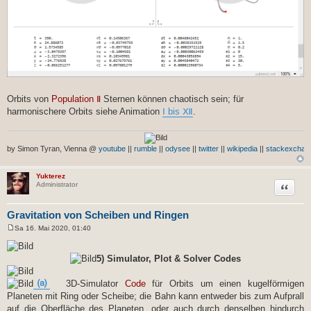
Orbits von
Population Ⅱ
Sternen können chaotisch sein; für
harmonischere Orbits siehe Animation
Ⅰ bis Ⅻ
.
by Simon Tyran, Vienna @
youtube
||
rumble
||
odysee
||
twitter
||
wikipedia
||
stackexchan
Yukterez
Zitat
Administrator
Gravitation von Scheiben und Ringen
Sa 16. Mai 2020, 01:40
B
e
i
5) Simulator, Plot & Solver Codes
t
r
a
⒜
3D-Simulator
Code
für Orbits um einen kugelförmigen
g
Planeten mit Ring oder Scheibe; die Bahn kann entweder bis zum Aufprall
auf die Oberfläche des Planeten, oder auch durch denselben hindurch