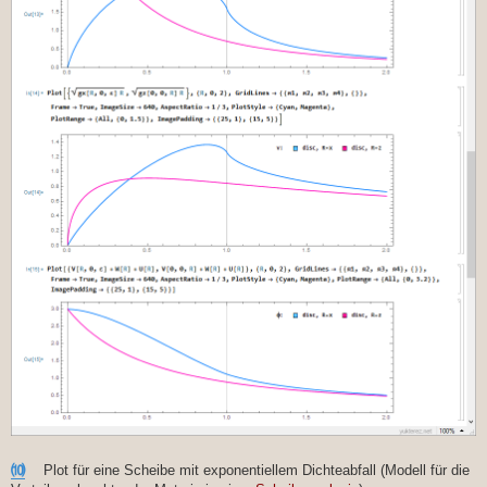
⑽
Plot für eine Scheibe mit exponentiellem Dichteabfall (Modell für die