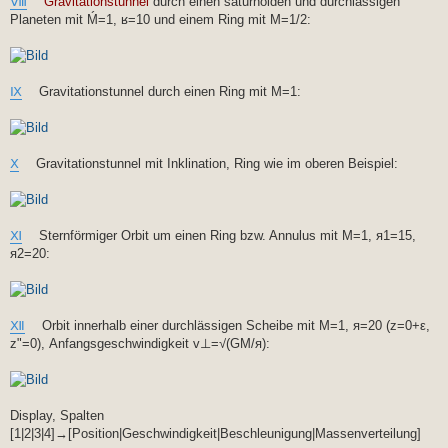
Ⅷ
Gravitationstunnel
durch einen saturnoiden und durchlässigen
Planeten mit Ḿ=1, ʁ=10 und einem Ring mit M=1/2:
Ⅸ
Gravitationstunnel durch einen Ring mit M=1:
Ⅹ
Gravitationstunnel mit Inklination, Ring wie im oberen Beispiel:
Ⅺ
Sternförmiger Orbit um einen Ring bzw. Annulus mit M=1, я1=15,
я2=20:
Ⅻ
Orbit innerhalb einer durchlässigen Scheibe mit M=1, я=20 (z=0+ε,
z"=0), Anfangsgeschwindigkeit v⊥=√(GM/я):
Display, Spalten
[1|2|3|4]→[Position|Geschwindigkeit|Beschleunigung|Massenverteilung]