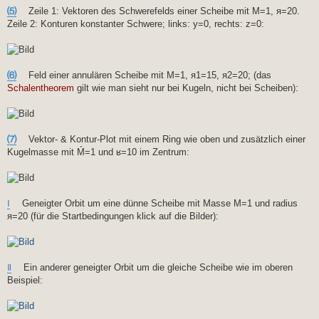
⑸
Zeile 1: Vektoren des Schwerefelds einer Scheibe mit M=1, я=20.
Zeile 2: Konturen konstanter Schwere; links: y=0, rechts: z=0:
⑹
Feld einer annulären Scheibe mit M=1, я1=15, я2=20; (das
Schalentheorem
gilt wie man sieht nur bei Kugeln, nicht bei Scheiben):
⑺
Vektor- & Kontur-Plot mit einem Ring wie oben und zusätzlich einer
Kugelmasse mit Ḿ=1 und ʁ=10 im Zentrum:
Ⅰ
Geneigter Orbit um eine dünne Scheibe mit Masse M=1 und radius
я=20 (für die Startbedingungen klick auf die Bilder):
Ⅱ
Ein anderer geneigter Orbit um die gleiche Scheibe wie im oberen
Beispiel: