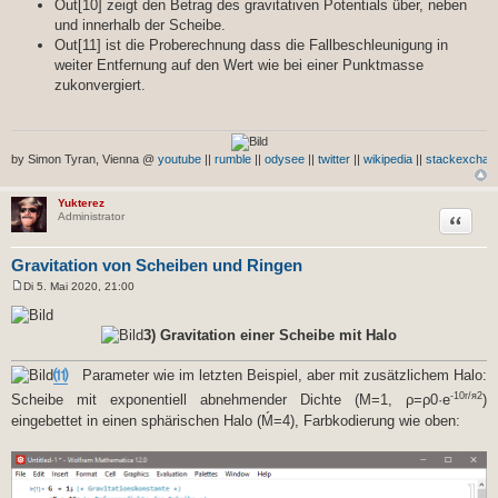
Out[10] zeigt den Betrag des gravitativen Potentials über, neben
und innerhalb der Scheibe.
Out[11] ist die Proberechnung dass die Fallbeschleunigung in
weiter Entfernung auf den Wert wie bei einer Punktmasse
zukonvergiert.
by Simon Tyran, Vienna @
youtube
||
rumble
||
odysee
||
twitter
||
wikipedia
||
stackexchan
Yukterez
Zitat
Administrator
Gravitation von Scheiben und Ringen
Di 5. Mai 2020, 21:00
B
e
i
3) Gravitation einer Scheibe mit Halo
t
r
a
⑾
Parameter wie im letzten Beispiel, aber mit zusätzlichem Halo:
g
-10r/я2
Scheibe mit exponentiell abnehmender Dichte (M=1, ρ=ρ0·e
)
eingebettet in einen sphärischen Halo (Ḿ=4), Farbkodierung wie oben: