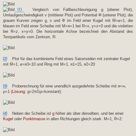
⑴
Vergleich von Fallbeschleunigung g (oberer Plot),
Umlaufgeschwindigkeit v (mittlerer Plot) und Potential Φ (unterer Plot); die
grauen Kurven zeigen g, v und Φ im Feld einer Kugel mit Ḿ=ʁ=1, die
blauen im Feld einer Scheibe mit M=я=1 bei R=x, y=z=0 und die violetten
bei R=z, x=y=0. Die horizontale Achse bezeichnet den Abstand des
Testpartikels vom Zentrum, R:
⑵
Plot für das kombinierte Feld eines Saturnoiden mit zentraler Kugel
mit Ḿ=1, ʁ=я3=10 und Ring mit M=1, я1=15, я2=20:
⑶
Proberechnung für eine unendlich ausgedehnte Scheibe mit я=∞,
ρ=1 (
Lösung
: g=2πGρ=konstant):
⑷
Neben der Scheibe ist
g
höher als über derselben, und bei einer
Kugel
oder
Punktmasse
in allen Richtungen gleich stark. M=1, R=2: