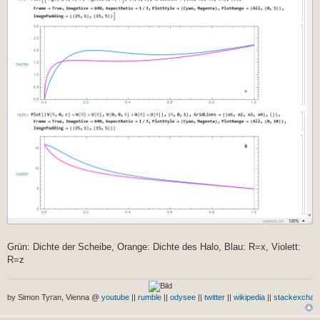
Grün: Dichte der Scheibe, Orange: Dichte des Halo, Blau: R=x, Violett:
R=z
by Simon Tyran, Vienna @
youtube
||
rumble
||
odysee
||
twitter
||
wikipedia
||
stackexchan