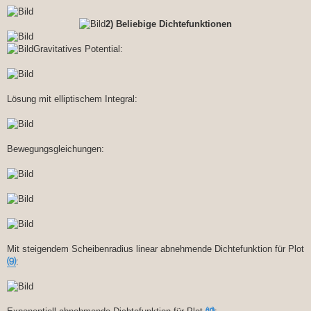
e
i
2) Beliebige Dichtefunktionen
t
r
a
Gravitatives Potential:
g
Lösung mit elliptischem Integral:
Bewegungsgleichungen:
Mit steigendem Scheibenradius linear abnehmende Dichtefunktion für Plot
⑼
: