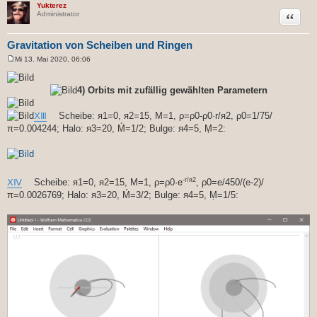
Yukterez
Zitat
Administrator
Gravitation von Scheiben und Ringen
Mi 13. Mai 2020, 06:06
B
e
i
4) Orbits mit zufällig gewählten Parametern
t
r
a
ⅩⅢ
Scheibe: я1=0, я2=15, M=1, ρ=ρ0-ρ0·r/я2, ρ0=1/75/
g
π=0.004244; Halo: я3=20, Ḿ=1/2; Bulge: я4=5, Ṃ=2:
-r/я2
ⅩⅣ
Scheibe: я1=0, я2=15, M=1, ρ=ρ0·e
, ρ0=e/450/(e-2)/
π=0.0026769; Halo: я3=20, Ḿ=3/2; Bulge: я4=5, Ṃ=1/5: