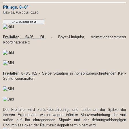
Plunge, θ=0°
Do 22. Feb 2018, 02:36
B
e
i
t
r
a
g
Freifaller, θ=0°, BL
- Boyer-Lindquist, Animationsparameter
Koordinatenzeit:
Freifaller, θ=0°, KS
- Selbe Situation in horizontüberschreitenden Kerr-
Schild Koordinaten:
Der Freifaller wird zurückbeschleunigt und landet an der Spitze der
inneren Ergosphäre, wo er wegen infiniter Blauverschiebung der von
außen auf ihn einregnenden Signale und der richtungsabhängigen
Undurchlässigkeit der Raumzeit doppelt termininert wird.