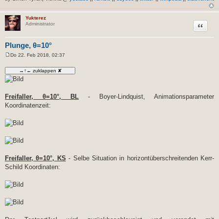
Yukterez
Zitat
Administrator
Plunge, θ=10°
Do 22. Feb 2018, 02:37
B
e
i
t
r
a
g
Freifaller, θ=10°, BL
- Boyer-Lindquist, Animationsparameter
Koordinatenzeit:
Freifaller, θ=10°, KS
- Selbe Situation in horizontüberschreitenden Kerr-
Schild Koordinaten: