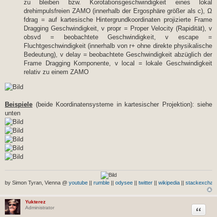
zu bleiben bzw. Korotationsgeschwindigkeit eines lokal
drehimpulsfreien ZAMO (innerhalb der Ergosphäre größer als c), Ω
fdrag = auf kartesische Hintergrundkoordinaten projizierte Frame
Dragging Geschwindigkeit, v propr = Proper Velocity (Rapidität), v
obsvd = beobachtete Geschwindigkeit, v escape =
Fluchtgeschwindigkeit (innerhalb von r+ ohne direkte physikalische
Bedeutung), v delay = beobachtete Geschwindigkeit abzüglich der
Frame Dragging Komponente, v local = lokale Geschwindigkeit
relativ zu einem ZAMO
Beispiele
(beide Koordinatensysteme in kartesischer Projektion): siehe
unten
by Simon Tyran, Vienna @
youtube
||
rumble
||
odysee
||
twitter
||
wikipedia
||
stackexchan
Yukterez
Zitat
Administrator