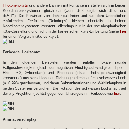
Photonenorbits
und andere Bahnen mit kontantem r stellen sich in beiden
Koordinatenssystemen gleich dar (wenn dr=0 ergibt sich dt̄=dt und
dφ̄=dФ). Die Polwinkel von drehimpulsfreien und aus dem Unendlichen
einfallenden Freifallern (Raindrops) bleiben ebenfalls in beiden
Koordinatensystemen konstant, allerdings nur in der pseudosphärischen
r,θ,φ-Darstellung und nicht in der kartesischen x,y,z-Einbettung (siehe
hier
für einen Vergleich r,θ,φ vs x,y,z).
Farbcode, Horizonte:
In den folgenden Beispielen werden Freifaller (lokale radiale
Fallgeschwindigkeit gleich der negativen Fluchtgeschwindigkeit, Epot=-
Ekin, L=0, θ=konstant) und Photonen (lokale Radialgeschwindigkeit
konstant c) aus verschiedenen Richtungen direkt auf ein schwarzes Loch
(a=0.998) geschossen, und deren Bahnanimationen und Weltlinienplots in
beiden Systemen verglichen. Die Rotation des schwarzen Lochs läuft auf
der x,y-Projektion (rechts) gegen den Uhrzeigersinn. Farbcode wie
hier
:
Animationsdisplay: