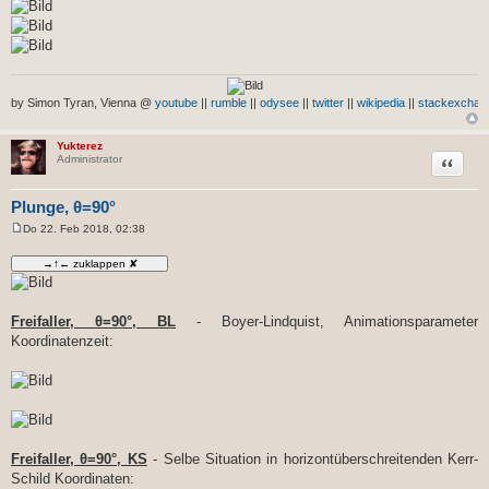
by Simon Tyran, Vienna @
youtube
||
rumble
||
odysee
||
twitter
||
wikipedia
||
stackexchan
Yukterez
Zitat
Administrator
Plunge, θ=90°
Do 22. Feb 2018, 02:38
B
e
i
t
r
a
g
Freifaller, θ=90°, BL
- Boyer-Lindquist, Animationsparameter
Koordinatenzeit:
Freifaller, θ=90°, KS
- Selbe Situation in horizontüberschreitenden Kerr-
Schild Koordinaten: