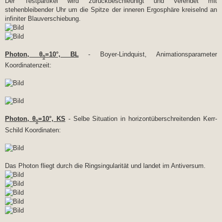
Der Testpartikel wird zurückbeschleunigt und verendet mit
stehenbleibender Uhr um die Spitze der inneren Ergosphäre kreiselnd an
infiniter Blauverschiebung.
Photon, θ
=10°, BL
- Boyer-Lindquist, Animationsparameter
0
Koordinatenzeit:
Photon, θ
=10°, KS
- Selbe Situation in horizontüberschreitenden Kerr-
0
Schild Koordinaten:
Das Photon fliegt durch die Ringsingularität und landet im Antiversum.