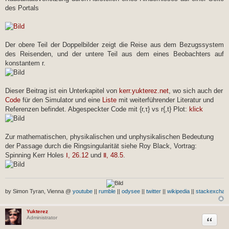
des Portals
Der obere Teil der Doppelbilder zeigt die Reise aus dem Bezugssystem
des Reisenden, und der untere Teil aus dem eines Beobachters auf
konstantem r.
Dieser Beitrag ist ein Unterkapitel von
kerr.yukterez.net
, wo sich auch der
Code
für den Simulator und eine
Liste
mit weiterführender Literatur und
Referenzen befindet. Abgespeckter Code mit {r,τ} vs r{,t} Plot:
klick
Zur mathematischen, physikalischen und unphysikalischen Bedeutung
der Passage durch die Ringsingularität siehe Roy Black, Vortrag:
Spinning Kerr Holes
Ⅰ, 26.12
und
Ⅱ, 48.5
.
by Simon Tyran, Vienna @
youtube
||
rumble
||
odysee
||
twitter
||
wikipedia
||
stackexchan
Yukterez
Zitat
Administrator