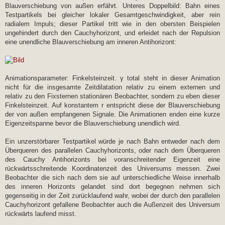
Blauverschiebung von außen erfährt. Unteres Doppelbild: Bahn eines
Testpartikels bei gleicher lokaler Gesamtgeschwindigkeit, aber rein
radialem Impuls; dieser Partikel tritt wie in den obersten Beispielen
ungehindert durch den Cauchyhorizont, und erleidet nach der Repulsion
eine unendliche Blauverschiebung am inneren Antihorizont:
Animationsparameter: Finkelsteinzeit. γ total steht in dieser Animation
nicht für die insgesamte Zeitdilatation relativ zu einem externen und
relativ zu den Fixsternen stationären Beobachter, sondern zu eben dieser
Finkelsteinzeit. Auf konstantem r entspricht diese der Blauverschiebung
der von außen empfangenen Signale. Die Animationen enden eine kurze
Eigenzeitspanne bevor die Blauverschiebung unendlich wird.
Ein unzerstörbarer Testpartikel würde je nach Bahn entweder nach dem
Überqueren des parallelen Cauchyhorizonts, oder nach dem Überqueren
des Cauchy Antihorizonts bei voranschreitender Eigenzeit eine
rückwärtsschreitende Koordinatenzeit des Universums messen. Zwei
Beobachter die sich nach dem sie auf unterschiedliche Weise innerhalb
des inneren Horizonts gelandet sind dort begegnen nehmen sich
gegenseitig in der Zeit zurücklaufend wahr, wobei der durch den parallelen
Cauchyhorizont gefallene Beobachter auch die Außenzeit des Universum
rückwärts laufend misst.