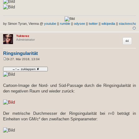
by Simon Tyran, Vienna @
youtube
||
rumble
||
odysee
||
twitter
||
wikipedia
||
stackexchan
Yukterez
Zitat
Administrator
Ringsingularität
Di 27. Mär 2018, 13:04
B
e
i
t
r
a
g
Cartoon-Image der Nord- und Süd-Passage durch die Ringsingularität in
den negativen Raum und wieder zurück:
Der metrische Durchmesser der Ringsingularität bei r=0 beträgt in
Einheiten von GM/c² den zweifachen Spinparameter: