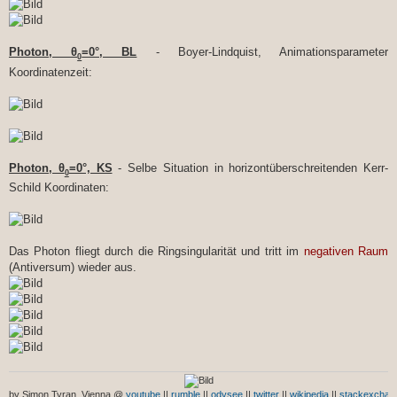
Photon, θ
=0°, BL
- Boyer-Lindquist, Animationsparameter
0
Koordinatenzeit:
Photon, θ
=0°, KS
- Selbe Situation in horizontüberschreitenden Kerr-
0
Schild Koordinaten:
Das Photon fliegt durch die Ringsingularität und tritt im
negativen Raum
(Antiversum) wieder aus.
by Simon Tyran, Vienna @
youtube
||
rumble
||
odysee
||
twitter
||
wikipedia
||
stackexchan