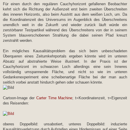
Für einen durch den regulären Cauchyhorizont gefallenen Beobachter
kehrt sich die Richtung der Außenzeit erst beim zweiten Überschreiten
des inneren Horizonts, also beim Austritt aus dem weißen Loch, um. Da
die Koordinatenzeit des Universums im Augenblick des Überschreitens
unendlich weit in die Zukunft und wieder zurück läuft würde ein
zerstörbarer Testpartikel während des Überschreitens von der in seinem
System blauverschobenen Strahlung die dabei seinen Pfad kreuzt
zerstrahlt werden.
Ein mögliches Kausalitätsproblem das sich beim unbeschadeten
Überqueren eines Zeitumkehrportals ergeben könnte wird im unteren
Absatz auf abstrahierte Weise illustriert. In der Praxis ist der
Cauchyhorizont im schwarzen Loch allerdings eine sein Inneres
vollständig umspannende Fläche, und nicht so wie im unteren
Gedankenexperiment eine scheibenartige Fläche bei der man auch
seitlich vorbei anstatt hindurch gehen oder schauen könnte.
Cartoon-Image der
Carter Time Machine
; t=Koordinatenzeit, τ=Eigenzeit
des Reisenden:
oberes Doppelbild: unsabotiert, unteres Doppelbild: induzierte
Kausalitätsverletzung durch Aufstellen eines Hindernisses auf einer Seite