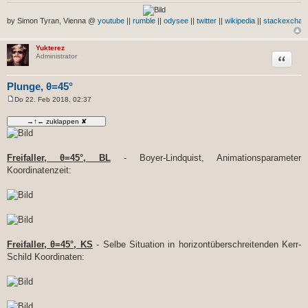
by Simon Tyran, Vienna @
youtube
||
rumble
||
odysee
||
twitter
||
wikipedia
||
stackexchan
Yukterez
Zitat
Administrator
Plunge, θ=45°
Do 22. Feb 2018, 02:37
B
e
i
t
r
a
g
Freifaller, θ=45°, BL
- Boyer-Lindquist, Animationsparameter
Koordinatenzeit:
Freifaller, θ=45°, KS
- Selbe Situation in horizontüberschreitenden Kerr-
Schild Koordinaten: