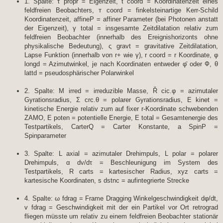
1. Spalte: τ propr = Eigenzeit, t coord = Koordinatenzeit eines
feldfreien Beobachters, т coord = finkelsteinartige Kerr-Schild
Koordinatenzeit, affineP = affiner Parameter (bei Photonen anstatt
der Eigenzeit), γ total = insgesamte Zeitdilatation relativ zum
feldfreien Beobachter (innerhalb des Ereignishorizonts ohne
physikalische Bedeutung), ς gravt = gravitative Zeitdilatation,
Lapse Funktion (innerhalb von r+ wie γ), r coord = r Koordinate, φ
longd = Azimutwinkel, je nach Koordinaten entweder φ̄ oder Ф, θ
lattd = pseudosphärischer Polarwinkel
2. Spalte: M irred = irreduzible Masse, Ř cic.φ = azimutaler
Gyrationsradius, Σ crc.θ = polarer Gyrationsradius, E kinet =
kinetische Energie relativ zum auf fixer r-Koordinate schwebenden
ZAMO, E poten = potentielle Energie, E total = Gesamtenergie des
Testpartikels, CarterQ = Carter Konstante, a SpinP =
Spinparameter
3. Spalte: L axial = azimutaler Drehimpuls, L polar = polarer
Drehimpuls, α dv/dτ = Beschleunigung im System des
Testpartikels, R carts = kartesischer Radius, xyz carts =
kartesische Koordinaten, s dstnc = aufintegrierte Strecke
4. Spalte: ω fdrag = Frame Dragging Winkelgeschwindigkeit dφ/dt,
v fdrag = Geschwindigkeit mit der ein Partikel vor Ort retrograd
fliegen müsste um relativ zu einem feldfreien Beobachter stationär