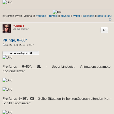
by Simon Tyran, Vienna @
youtube
||
rumble
||
odysee
||
twitter
||
wikipedia
||
stackexchan
Yukterez
Zitat
Administrator
Plunge, θ=80°
Do 22. Feb 2018, 02:37
B
e
i
t
r
a
g
Freifaller, θ=80°, BL
- Boyer-Lindquist, Animationsparameter
Koordinatenzeit:
Freifaller, θ=80°, KS
- Selbe Situation in horizontüberschreitenden Kerr-
Schild Koordinaten: