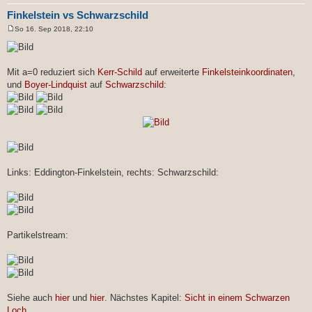
Finkelstein vs Schwarzschild
So 16. Sep 2018, 22:10
B
e
i
t
r
Mit a=0 reduziert sich
Kerr-Schild
auf erweiterte
Finkelsteinkoordinaten
,
a
und
Boyer-Lindquist
auf
Schwarzschild
:
g
Links: Eddington-Finkelstein, rechts: Schwarzschild:
Partikelstream:
Siehe auch
hier
und
hier
. Nächstes Kapitel:
Sicht in einem Schwarzen
Loch