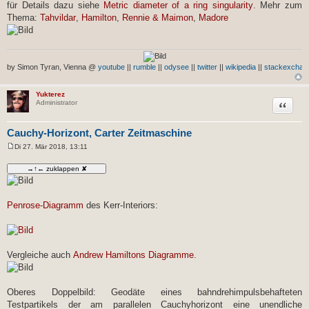
für Details dazu siehe
Metric diameter of a ring singularity
. Mehr zum
Thema:
Tahvildar
,
Hamilton
,
Rennie & Maimon
,
Madore
by Simon Tyran, Vienna @
youtube
||
rumble
||
odysee
||
twitter
||
wikipedia
||
stackexchan
Yukterez
Zitat
Administrator
Cauchy-Horizont, Carter Zeitmaschine
Di 27. Mär 2018, 13:11
B
e
i
t
r
a
g
Penrose-Diagramm
des Kerr-Interiors:
Vergleiche auch
Andrew Hamiltons Diagramme
.
Oberes Doppelbild: Geodäte eines bahndrehimpulsbehafteten
Testpartikels der am parallelen Cauchyhorizont eine unendliche