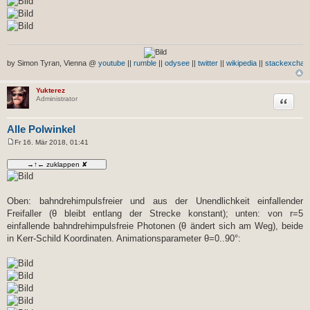
by Simon Tyran, Vienna @
youtube
||
rumble
||
odysee
||
twitter
||
wikipedia
||
stackexchan
Yukterez
Zitat
Administrator
Alle Polwinkel
Fr 16. Mär 2018, 01:41
B
e
i
t
r
a
g
Oben: bahndrehimpulsfreier und aus der Unendlichkeit einfallender
Freifaller (θ bleibt entlang der Strecke konstant); unten: von r=5
einfallende bahndrehimpulsfreie Photonen (θ ändert sich am Weg), beide
in Kerr-Schild Koordinaten. Animationsparameter θ=0..90°: