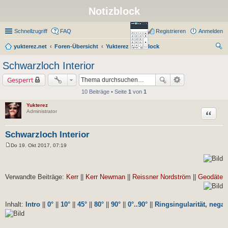
Notizblock
Schnellzugriff
FAQ
Registrieren
Anmelden
yukterez.net
Foren-Übersicht
Yukterez Notizblock
uc
Schwarzloch Interior
he
Gesperrt
10 Beiträge • Seite
1
von
1
Yukterez
Zitat
Administrator
Schwarzloch Interior
Do 19. Okt 2017, 07:19
B
e
i
t
r
Verwandte Beiträge:
Kerr
||
Kerr Newman
||
Reissner Nordström
||
Geodäteng
a
g
Inhalt:
Intro
||
0°
||
10°
||
45°
||
80°
||
90°
||
0°..90°
||
Ringsingularität, nega