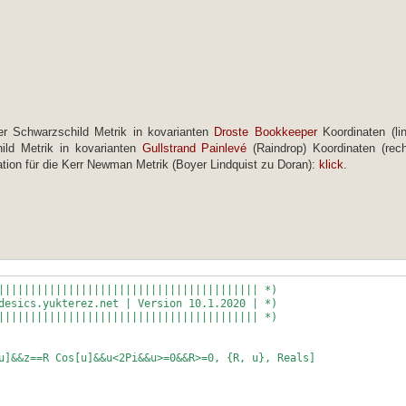
weyl1[[i, j, k, l]],
{l, 1, n}]],
]], 0],
<> ToString[l]) -> weyl2[[i, j, k, l]]}],
6]
]], 0],
er Schwarzschild Metrik in kovarianten
Droste Bookkeeper
Koordinaten (li
Skalar"
<> ToString[l], ToString[i]] ->
ild Metrik in kovarianten
Gullstrand Painlevé
(Raindrop) Koordinaten (rech
 n}, {j, 1, n}]]; "Ŵ"->Ŵ
ation für die Kerr Newman Metrik (Boyer Lindquist zu Doran):
klick
.
n Tensor"
d1[[s]], d2[[j]]] m1[[k, s]],
 Weyl Tensor"
, 1, n}]],
 {l, 1, n}];
{l, 1, n}]],
||||||||||||||||||||||||||||||||||||||||| *)
desics.yukterez.net | Version 10.1.2020 | *)
||||||||||||||||||||||||||||||||||||||||| *)
 Impuls Tensor"
t *) )c^4/8/π/G];
u]&&z==R Cos[u]&&u<2Pi&&u>=0&&R>=0, {R, u}, Reals]
6]
Skalar"
, 1, n}]],
 n}, {j, 1, n}]]; "Ŵ"->Ŵ