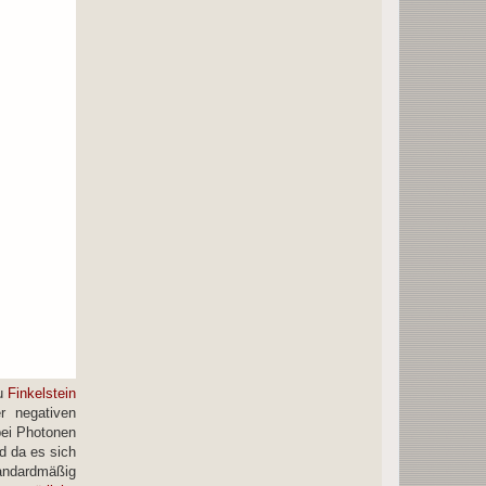
zu
Finkelstein
r negativen
bei Photonen
nd da es sich
tandardmäßig