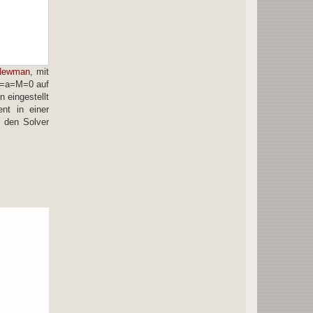
Newman
, mit
℧=a=M=0 auf
n eingestellt
ent in einer
 den Solver