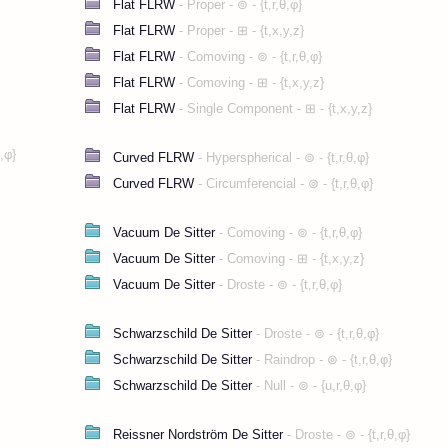
on von X,Y,Z"
2)^2+4 a^2 Z^2]]/Sqrt[2]]; "r"->r
elsymbole"
mt[[j, k]], x[[s]]]), {s, 1, n}]],
s Vektorpotential"
-a Z)/(r^2+a^2),Z/r};
 i] -> chr[[i, j, k]]}],
 Tensor"
, x[[j]]]))], {j, 1, n}, {k, 1, n}];
emann Tensor"
[l]]] +
, 1, n}];
0],
<> ToString[l], i] -> rmn[[i, j, k, l]]}],
elsymbole"
iemann Tensor *)
]], {j, 1, n}],
mt[[j, k]], x[[s]]]), {s, 1, n}]],