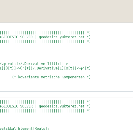
||||||||||||||||||||||||||||||||||||||||| *)
+GEODESIC SOLVER | geodesics.yukterez.net *)
||||||||||||||||||||||||||||||||||||||||| *)
/.φ->φ[τ])/.Derivative[1][t[τ]]->
1][θ[τ]]->θ'[τ])/.Derivative[1][φ[τ]]->φ'[τ]
sche Komponenten *)
));
||||||||||||||||||||||||||||||||||||||||| *)
+GEODESIC SOLVER | geodesics.yukterez.net *)
||||||||||||||||||||||||||||||||||||||||| *)
zungen *)
eals&&a\[Element]Reals];