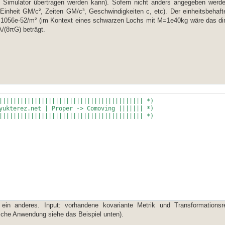
den Simulator übertragen werden kann). Sofern nicht anders angegeben wer
inheit GM/c², Zeiten GM/c³, Geschwindigkeiten c, etc). Der einheitsbehaft
.1056e-52/m² (im Kontext eines schwarzen Lochs mit M=1e40kg wäre das d
/(8πG) beträgt.
]], 0],
Skalar"
 n}, {j, 1, n}]]; "Ř"->Ř
tring[l]] -> weyl1[[i, j, k, l]]}],
nn Skalar"
, k, l]],
weyl1[[i, j, k, l]],
||||||||||||||||||||||||||||||||||||||||| *)
yukterez.net | Proper -> Comoving ||||||| *)
]], 0],
Tensor"
||||||||||||||||||||||||||||||||||||||||| *)
<> ToString[l]) -> weyl2[[i, j, k, l]]}],
]], 0],
<> ToString[l], ToString[i]] ->
]], 0],
 Weyl Tensor"
ein anderes. Input: vorhandene kovariante Metrik und Transformationsre
tring[l]] -> weyl1[[i, j, k, l]]}],
ische Anwendung siehe das Beispiel unten).
 {l, 1, n}];