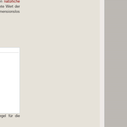
den
natürliche
ete Wert der
imensionslos
gel für die