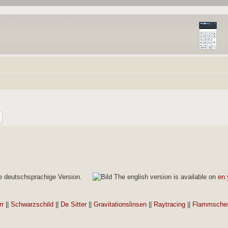
ie deutschsprachige Version.
The english version is available on
en.
rr
||
Schwarzschild
||
De Sitter
||
Gravitationslinsen
||
Raytracing
||
Flammsches