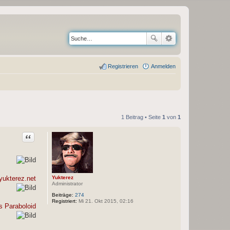
Registrieren
Anmelden
1 Beitrag • Seite
1
von
1
Zitat
Yukterez
yukterez.net
Administrator
Beiträge:
274
Registriert:
Mi 21. Okt 2015, 02:16
 Paraboloid