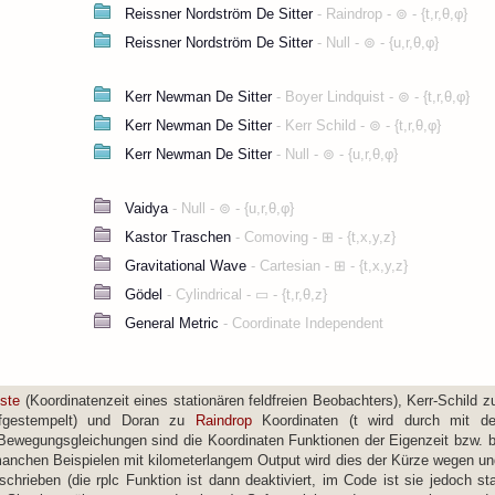
 Riemann Tensor *)
o, k]] it[[p, l]] rcv[[i, j, k, l]],
 i] -> chr[[i, j, k]]}],
Tensor"
emann Tensor"
l, 1, n}];
[l]]] +
, 1, n}]],
, 1, n}];
0],
<> ToString[l], i] -> rmn[[i, j, k, l]]}],
iemann Tensor *)
]], {j, 1, n}],
Skalar"
 Riemann Tensor *)
 n}, {j, 1, n}]]; "Ř"->Ř
o, k]] it[[p, l]] rcv[[i, j, k, l]],
nn Skalar"
, k, l]],
ste
(Koordinatenzeit eines stationären feldfreien Beobachters), Kerr-Schild 
Tensor"
 aufgestempelt) und Doran zu
Raindrop
Koordinaten (t wird durch mit de
l, 1, n}];
en Bewegungsgleichungen sind die Koordinaten Funktionen der Eigenzeit bzw. 
Tensor"
 in manchen Beispielen mit kilometerlangem Output wird dies der Kürze wegen u
rieben (die rplc Funktion ist dann deaktiviert, im Code ist sie jedoch s
, 1, n}]],