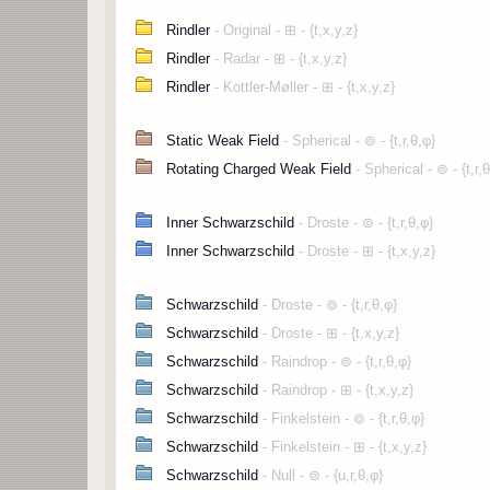
"g"^μσ -> MatrixForm[it]
it[[i, k]] it[[j, l]] F[[k, l]],
mx=Table[smp[Sum[
{k, 1, n}, {l, 1, n}], {i, 1, n}, {j, 1, n}]];
it[[i, k]] mt[[k, j]], {k, 1, n}]],
"F"^μσ -> MatrixForm[f]
{i, 1, n}, {j, 1, n}];
џ=ParallelTable[smp[Sum[
Subsuperscript["g", "μ", "σ"] -> MatrixForm[mx]
it[[i, k]] F[[k, j]], {k, 1, n}]],
md=Det[mt]; "|g|" -> smp[md]
{i, 1, n}, {j, 1, n}];
Subsuperscript["F", "μ", "σ"] -> MatrixForm[џ]
"r als Funkti
r=smp[Sqrt[-a^2+X^2+Y^2+Z^2+Sqrt[(a^2-X^2-Y^2-Z^
"Christoff
chr=ParallelTable[smp[(1/2)Sum[(it[[i, s]])
(D[mt[[s, j]], x[[k]]]+D[mt[[s, k]], x[[j]]] -D[
"Elektromagnetische
{i, 1, n}, {j, 1, n}, {k, 1, n}];
A=℧ r^3/(r^4+a^2+Z^2){1,(r X+a Y)/(r^2+a^2),(r Y
crs=ParallelTable[If[UnsameQ[chr[[i, j, k]], 0],
Subscript["A", μ]->smp[A]
{Subsuperscript["Γ", ToString[j] <> ToString[k],
{i, 1, n}, {j, 1, n}, {k, 1, j}];
"Maxwell
TableForm[DeleteCases[Flatten[crs], Null]]
F=ParallelTable[smp[((D[A[[j]], x[[k]]]-D[A[[k]]
Subscript["F", μσ] -> MatrixForm[F]
"gemischter Ri
f=smp[ParallelTable[Sum[
rmn=ParallelTable[smp[
it[[i, k]] it[[j, l]] F[[k, l]],
D[chr[[i, j, l]], x[[k]]] - D[chr[[i, j, k]], x[
{k, 1, n}, {l, 1, n}], {i, 1, n}, {j, 1, n}]];
Sum[chr[[s, j, l]] chr[[i, k, s]] -
"F"^μσ -> MatrixForm[f]
chr[[s, j, k]] chr[[i, l, s]],
џ=ParallelTable[smp[Sum[
{s, 1, n}]], {i, 1, n}, {j, 1, n}, {k, 1, n}, {l
it[[i, k]] F[[k, j]], {k, 1, n}]],
rie=ParallelTable[If[UnsameQ[rmn[[i, j, k, l]], 
{i, 1, n}, {j, 1, n}];
{Subsuperscript["R", ToString[j] <> ToString[k] 
Subsuperscript["F", "μ", "σ"] -> MatrixForm[џ]
{i, 1, n}, {j, 1, n}, {k, 1, n}, {l, 1, k - 1}];
TableForm[DeleteCases[Flatten[rie], Null]]
"Christoff
(* kovarianter R
chr=ParallelTable[smp[(1/2)Sum[(it[[i, s]])
rcv=ParallelTable[Sum[mt[[i, j]] rmn[[j, k, l, m
(D[mt[[s, j]], x[[k]]]+D[mt[[s, k]], x[[j]]] -D[
{i, 1, n}, {k, 1, n}, {l, 1, n}, {m, 1, n}];