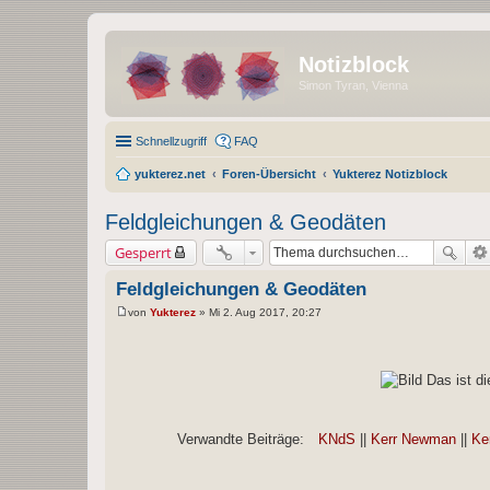
Notizblock
Astronomie
Schnellzugriff
FAQ
yukterez.net
Foren-Übersicht
Yukterez Notizblock
Feldgleichungen & Geodäten
Gesperrt
Feldgleichungen & Geodäten
von
Yukterez
»
Mi 2. Aug 2017, 20:27
B
e
i
t
r
Das ist d
a
g
Verwandte Beiträge:
KNdS
||
Kerr Newman
||
Ke