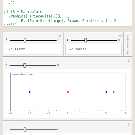
- v^2];
plotB = Manipulate[
Graphics[ {Piecewise[{{{L, R,
B, {PointSize[Large], Brown, Point[{{-v t + 2,
0}}]}},
t < 0}, {{L, R,
B, {PointSize[Large], Green,
Point[{{-v t + 2, 0}}]}, {PointSize[Large], Yellow,
Point[{{-c t + 2, 0}}]}},
t <= 2 && t >= 0}, {{L, o,
B, {PointSize[Large], Green, Point[{{-v t + 2,
0}}]}},
t > 2 && t < 5}, {{L, o,
B, {PointSize[Large], Yellow,
Point[{{+c t - 7, 0}}]}, {PointSize[Large], Brown,
Point[{{-v t + 2, 0}}]}},
t >= 5 && t <= 25/4}, {{L, o,
B, {PointSize[Large], Yellow, Point[{{+c t - 7,
0}}]}},
t > 25/4 && t <= 7}, {{L, R, B}, t > 7}}]},
PlotRange -> {{-3, 3}, {-1, 1}}, ImageSize -> 500, Frame
-> True,
FrameTicks -> {{None, None}, {All, None}}], {{t, tmin \
[Gamma],
"t"}, tmin \[Gamma], tmax \[Gamma]}]
(*SYSTEM LAMPE*)
plotL = Manipulate[