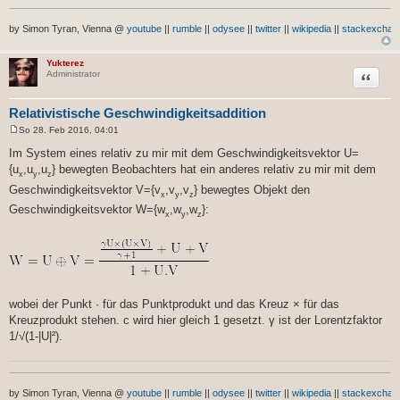
by Simon Tyran, Vienna @
youtube
||
rumble
||
odysee
||
twitter
||
wikipedia
||
stackexchan
Yukterez
Zitat
Administrator
Relativistische Geschwindigkeitsaddition
So 28. Feb 2016, 04:01
B
e
Im System eines relativ zu mir mit dem Geschwindigkeitsvektor U=
i
{u
,u
,u
} bewegten Beobachters hat ein anderes relativ zu mir mit dem
t
x
y
z
r
Geschwindigkeitsvektor V={v
,v
,v
} bewegtes Objekt den
a
x
y
z
g
Geschwindigkeitsvektor W={w
,w
,w
}:
x
y
z
wobei der Punkt · für das Punktprodukt und das Kreuz × für das
Kreuzprodukt stehen. c wird hier gleich 1 gesetzt. γ ist der Lorentzfaktor
1/√(1-|U|²).
by Simon Tyran, Vienna @
youtube
||
rumble
||
odysee
||
twitter
||
wikipedia
||
stackexchan