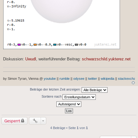
Diskussion:
Uwudl
, weiterführender Beitrag:
schwarzschild.yukterez.net
by Simon Tyran, Vienna @
youtube
||
rumble
||
odysee
||
twitter
||
wikipedia
||
stackexchan
Beiträge der letzten Zeit anzeigen:
Sortiere nach
Gesperrt
4 Beiträge • Seite
1
von
1