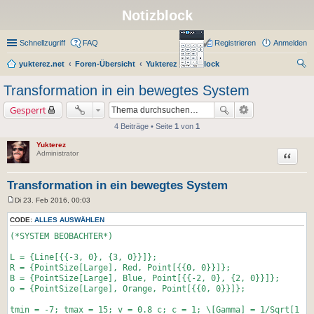
Notizblock
Schnellzugriff
FAQ
Registrieren
Anmelden
yukterez.net
Foren-Übersicht
Yukterez Notizblock
uc
Transformation in ein bewegtes System
he
Gesperrt
4 Beiträge • Seite
1
von
1
Yukterez
Zitat
Administrator
Transformation in ein bewegtes System
Di 23. Feb 2016, 00:03
B
e
CODE:
ALLES AUSWÄHLEN
i
t
(*SYSTEM BEOBACHTER*)
r
a
L = {Line[{{-3, 0}, {3, 0}}]};
g
R = {PointSize[Large], Red, Point[{{0, 0}}]};
B = {PointSize[Large], Blue, Point[{{-2, 0}, {2, 0}}]};
o = {PointSize[Large], Orange, Point[{{0, 0}}]};
tmin = -7; tmax = 15; v = 0.8 c; c = 1; \[Gamma] = 1/Sqrt[1