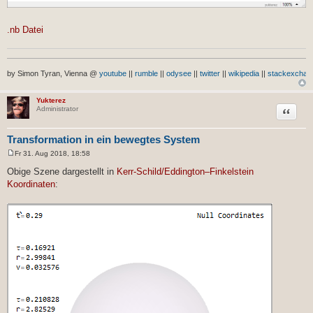
.nb Datei
by Simon Tyran, Vienna @
youtube
||
rumble
||
odysee
||
twitter
||
wikipedia
||
stackexchan
Yukterez
Zitat
Administrator
Transformation in ein bewegtes System
Fr 31. Aug 2018, 18:58
B
e
Obige Szene dargestellt in
Kerr-Schild/Eddington–Finkelstein
i
Koordinaten
:
t
r
a
g