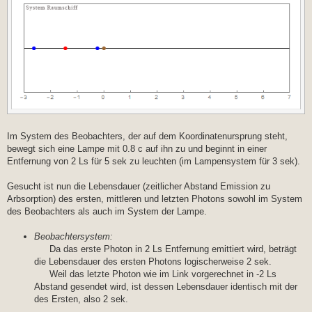
Show[Graphics[{Piecewise[{{{{Line[{{-5, 0}, {7, 0}}]},
{PointSize[
Large], Red, Point[{{-6/5 + v t, 0}}]},
{PointSize[Large],
Blue, Point[{{-12/5 + v t, 0}, {0 + v t, 0}}]},
{PointSize[
Large], Brown, Point[{{0, 0}}]}},
t < 0}, {{{Line[{{-5, 0}, {7, 0}}]},
{PointSize[Large], Red,
Point[{{-6/5 + v t, 0}}]}, {PointSize[Large],
Blue,
Point[{{-12/5 + v t, 0}, {0 + v t, 0}}]},
{PointSize[Large],
Im System des Beobachters, der auf dem Koordinatenursprung steht,
Green, Point[{{0, 0}}]}, {PointSize[Large],
bewegt sich eine Lampe mit 0.8 c auf ihn zu und beginnt in einer
Yellow,
Entfernung von 2 Ls für 5 sek zu leuchten (im Lampensystem für 3 sek).
Point[{{-c t, 0}}]}},
t >= 0 &&
t <= 2/3}, {{{Line[{{-5, 0}, {7, 0}}]},
Gesucht ist nun die Lebensdauer (zeitlicher Abstand Emission zu
{PointSize[Large],
Arbsorption) des ersten, mittleren und letzten Photons sowohl im System
Orange, Point[{{-6/5 + v t, 0}}]},
des Beobachters als auch im System der Lampe.
{PointSize[Large], Blue,
Point[{{-12/5 + v t, 0}, {0 + v t, 0}}]},
Beobachtersystem:
{PointSize[Large],
Green, Point[{{0, 0}}]}},
Da das erste Photon in 2 Ls Entfernung emittiert wird, beträgt
t > 2/3 &&
die Lebensdauer des ersten Photons logischerweise 2 sek.
t <= 3}, {{{Line[{{-5, 0}, {7, 0}}]},
Weil das letzte Photon wie im Link vorgerechnet in -2 Ls
{PointSize[Large],
Abstand gesendet wird, ist dessen Lebensdauer identisch mit der
Orange, Point[{{-6/5 + v t, 0}}]},
des Ersten, also 2 sek.
{PointSize[Large], Blue,
Point[{{-12/5 + v t, 0}, {0 + v t, 0}}]},