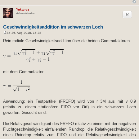
Yukterez
Zitat
Administrator
Geschwindigkeitsaddition im schwarzen Loch
So 26. Aug 2018, 15:28
B
e
Rein radiale Geschwindigkeitsaddition über die beiden Gammafaktoren:
i
t
r
a
g
mit dem Gammafaktor
Anwendung: ein Testpartikel (FREFO) wird von r=3M aus mit v=0.9
(relativ zu einem stationären FIDO vor Ort) in ein schwarzes Loch
geworfen. Gesucht sind:
Die Relativgeschwindigkeit des FREFO relativ zu einem mit der negativen
Fluchtgeschwindigkeit einfallenden Raindrop, die Relativgeschwindigkeit
eines Raindrop relativ zum FIDO und die Relativgeschwindigkeit des