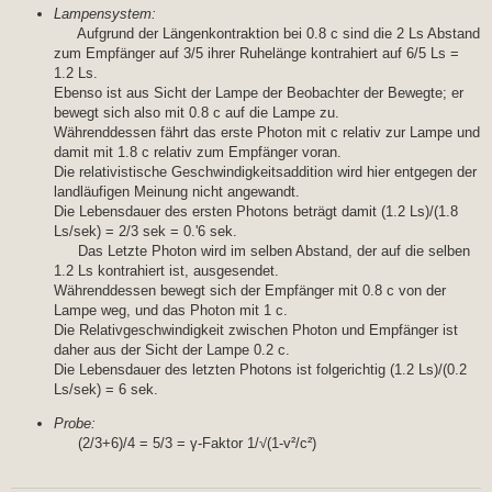
Lampensystem:
{PointSize[Large],
Brown, Point[{{0, 0}}]}, {PointSize[Large],
Aufgrund der Längenkontraktion bei 0.8 c sind die 2 Ls Abstand
Yellow,
zum Empfänger auf 3/5 ihrer Ruhelänge kontrahiert auf 6/5 Ls =
Point[{{c t - 3, 0}}]}},
1.2 Ls.
t > 3 &&
Ebenso ist aus Sicht der Lampe der Beobachter der Bewegte; er
t <= 9}, {{{Line[{{-5, 0}, {7, 0}}]},
bewegt sich also mit 0.8 c auf die Lampe zu.
{PointSize[Large], Red,
Point[{{-6/5 + v t, 0}}]}, {PointSize[Large],
Währenddessen fährt das erste Photon mit c relativ zur Lampe und
Blue,
damit mit 1.8 c relativ zum Empfänger voran.
Point[{{-12/5 + v t, 0}, {0 + v t, 0}}]},
Die relativistische Geschwindigkeitsaddition wird hier entgegen der
{PointSize[Large],
landläufigen Meinung nicht angewandt.
Brown, Point[{{0, 0}}]}}, t > 9}}]},
Die Lebensdauer des ersten Photons beträgt damit (1.2 Ls)/(1.8
PlotRange -> {{-3, 7}, {-5/3, 5/3}}, ImageSize -> 500,
Frame -> True, FrameTicks -> {{None, None}, {All,
Ls/sek) = 2/3 sek = 0.'6 sek.
None}}]], {{t,
Das Letzte Photon wird im selben Abstand, der auf die selben
tmin, "\[Tau]"}, tmin, tmax}]
1.2 Ls kontrahiert ist, ausgesendet.
Währenddessen bewegt sich der Empfänger mit 0.8 c von der
(*SLIDE*)
Lampe weg, und das Photon mit 1 c.
tB = Manipulate[
Die Relativgeschwindigkeit zwischen Photon und Empfänger ist
Evaluate[N[t]], {{t, tmin \[Gamma], "t"}, tmin \[Gamma],
daher aus der Sicht der Lampe 0.2 c.
tmax \[Gamma]}];
Die Lebensdauer des letzten Photons ist folgerichtig (1.2 Ls)/(0.2
tL = Manipulate[Evaluate[N[t]], {{t, tmin, "\[Tau]"}, tmin,
Ls/sek) = 6 sek.
tmax}];
Probe:
(2/3+6)/4 = 5/3 = γ-Faktor 1/√(1-v²/c²)