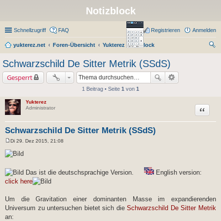
Notizblock
Schnellzugriff
FAQ
Registrieren
Anmelden
yukterez.net
Foren-Übersicht
Yukterez Notizblock
uc
Schwarzschild De Sitter Metrik (SSdS)
he
Gesperrt
1 Beitrag • Seite
1
von
1
Yukterez
Zitat
Administrator
Schwarzschild De Sitter Metrik (SSdS)
Di 29. Dez 2015, 21:08
B
e
i
t
r
Das ist die deutschsprachige Version.
English version:
a
click here
g
Um die Gravitation einer dominanten Masse im expandierenden
Universum zu untersuchen bietet sich die
Schwarzschild De Sitter Metrik
an: