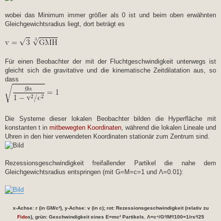
wobei das Minimum immer größer als 0 ist und beim oben erwähnten
Gleichgewichtsradius liegt, dort beträgt es
Für einen Beobachter der mit der Fluchtgeschwindigkeit unterwegs ist
gleicht sich die gravitative und die kinematische Zeitdilatation aus, so
dass
Die Systeme dieser lokalen Beobachter bilden die Hyperfläche mit
konstanten t in
mitbewegten Koordinaten
, während die lokalen Lineale und
Uhren in den hier verwendeten Koordinaten stationär zum Zentrum sind.
Rezessionsgeschwindigkeit freifallender Partikel die nahe dem
Gleichgewichtsradius entspringen (mit G=M=c=1 und Λ=0.01):
x-Achse: r (in GM/c²), y-Achse: v (in c); rot: Rezessionsgeschwindigkeit (relativ zu
Fido
s), grün: Geschwindigkeit eines E=mc² Partikels. Λ=c⁴/G²/M²/100=1/rs²/25