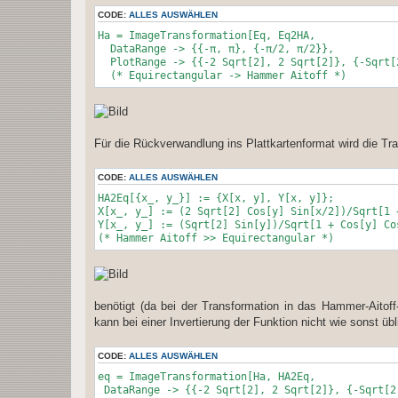
CODE:
ALLES AUSWÄHLEN
Ha = ImageTransformation[Eq, Eq2HA,
DataRange -> {{-π, π}, {-π/2, π/2}},
PlotRange -> {{-2 Sqrt[2], 2 Sqrt[2]}, {-Sqrt[
(* Equirectangular -> Hammer Aitoff *)
Für die Rückverwandlung ins Plattkartenformat wird die Tr
CODE:
ALLES AUSWÄHLEN
HA2Eq[{x_, y_}] := {X[x, y], Y[x, y]};
X[x_, y_] := (2 Sqrt[2] Cos[y] Sin[x/2])/Sqrt[1 
Y[x_, y_] := (Sqrt[2] Sin[y])/Sqrt[1 + Cos[y] Co
(* Hammer Aitoff >> Equirectangular *)
benötigt (da bei der Transformation in das Hammer-Aitoff
kann bei einer Invertierung der Funktion nicht wie sonst ü
CODE:
ALLES AUSWÄHLEN
eq = ImageTransformation[Ha, HA2Eq,
DataRange -> {{-2 Sqrt[2], 2 Sqrt[2]}, {-Sqrt[2