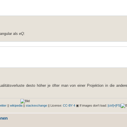
angular als
eQ
:
litätsverluste desto höher je öfter man von einer Projektion in die ander
on bild mathematica geographie
witter
||
wikipedia
||
stackexchange
|| License:
CC-BY 4
▣ If images don't load:
[ctrl]+[F5]
onen