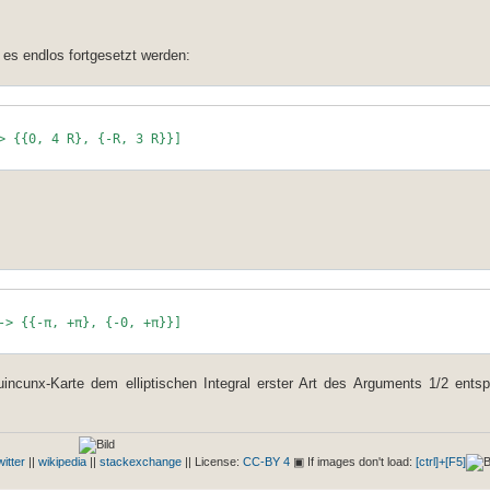
 es endlos fortgesetzt werden:
> {{0, 4 R}, {-R, 3 R}}]
-> {{-π, +π}, {-0, +π}}]
ncunx-Karte dem elliptischen Integral erster Art des Arguments 1/2 entsp
witter
||
wikipedia
||
stackexchange
|| License:
CC-BY 4
▣ If images don't load:
[ctrl]+[F5]