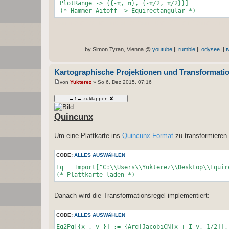
PlotRange -> {{-π, π}, {-π/2, π/2}}]
(* Hammer Aitoff -> Equirectangular *)
hammer aitov hammeraitov hammeraitoff transformation equ
by Simon Tyran, Vienna @
youtube
||
rumble
||
odysee
||
t
Kartographische Projektionen und Transformati
von
Yukterez
»
So 6. Dez 2015, 07:16
B
e
i
t
r
Quincunx
a
g
Um eine Plattkarte ins
Quincunx-Format
zu transformieren 
CODE:
ALLES AUSWÄHLEN
Eq = Import["C:\\Users\\Yukterez\\Desktop\\Equir
(* Plattkarte laden *)
Danach wird die Transformationsregel implementiert:
CODE:
ALLES AUSWÄHLEN
Eq2Pq[{x_, y_}] := {Arg[JacobiCN[x + I y, 1/2]],