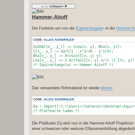
e
i
t
r
Hammer-Aitoff
a
g
Die Funktion um von der
Equirectangular
- in die
Hammer-Ai
CODE:
ALLES AUSWÄHLEN
Eq2HA[{x_, y_}] := {Lha[x, y], Bha[x, y]};
ζ[x_, y_] := Sqrt[1 - x^2/16 - y^2/4];
Bha[x_, y_] := ArcSin[ζ[x, y] y];
Lha[x_, y_] := 2 ArcTan[ζ[x, y] x/(2 (2 ζ[x, y]^
(* Equirectangular >> Hammer Aitoff *)
Das verwendete Rohmaterial ist wieder
dieses
:
CODE:
ALLES AUSWÄHLEN
Eq = Import["C:\\Users\\Yukterez\\Desktop\\Equir
(* Plattkarte laden *)
Die Plattkarte
Eq
wird nun in die Hammer-Aitoff Projektion
einer schwarzen oder weissen Ellipsenumhüllung abgedeck