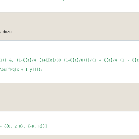
v dazu:
-1)) &, (1-ξ[ε]/4 (1+ξ[ε]/30 (1+ξ[ε]/8)))/(1 + ξ[ε]/4 (1 - ξ[
Abs[fPq[x + I y]]]};
> {{0, 2 R}, {-R, R}}]