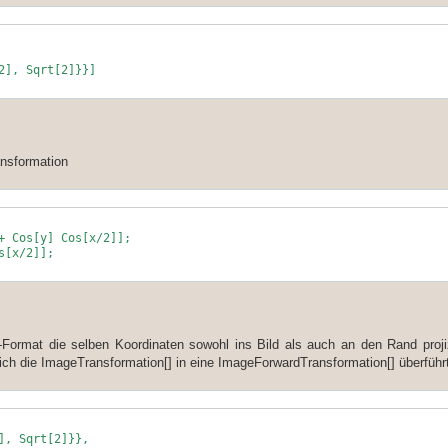
2], Sqrt[2]}}]
ansformation
+ Cos[y] Cos[x/2]];
s[x/2]];
-Format die selben Koordinaten sowohl ins Bild als auch an den Rand proji
blich die ImageTransformation[] in eine ImageForwardTransformation[] überführ
], Sqrt[2]}},