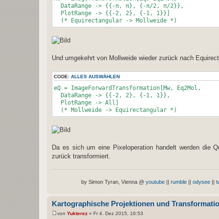
DataRange -> {{-π, π}, {-π/2, π/2}},
PlotRange -> {{-2, 2}, {-1, 1}}]
(* Equirectangular -> Mollweide *)
Und umgekehrt von Mollweide wieder zurück nach Equirect
CODE:
ALLES AUSWÄHLEN
eQ = ImageForwardTransformation[Mw, Eq2Mol,
DataRange -> {{-2, 2}, {-1, 1}},
PlotRange -> All]
(* Mollweide -> Equirectangular *)
Da es sich um eine Pixeloperation handelt werden die Qua
zurück transformiert.
image transformation bildtransformati
by Simon Tyran, Vienna @
youtube
||
rumble
||
odysee
||
t
Kartographische Projektionen und Transformati
von
Yukterez
»
Fr 4. Dez 2015, 16:53
B