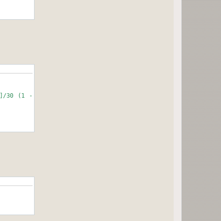
ε]/30 (1 -