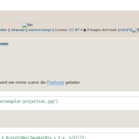
ation formula projection
witter
||
wikipedia
||
stackexchange
|| License:
CC-BY 4
▣ If images don't load:
[ctrl]+[F5]
onen
wird wie immer zuerst die
Plattkarte
geladen:
ectangular-projection.jpg"]
 2 ArcCot[Abs[JacobiCN[x + I y, 1/2]]]};