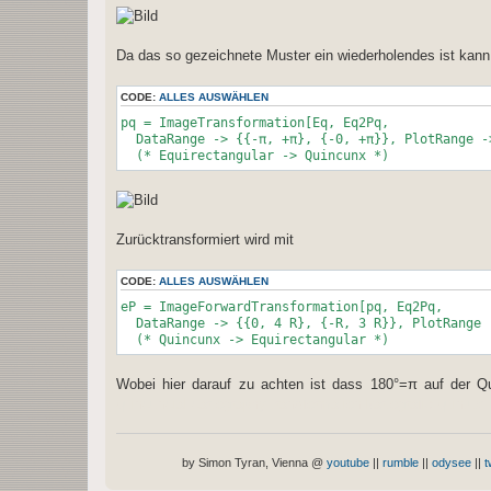
Da das so gezeichnete Muster ein wiederholendes ist kann
CODE:
ALLES AUSWÄHLEN
pq = ImageTransformation[Eq, Eq2Pq,
DataRange -> {{-π, +π}, {-0, +π}}, PlotRange -
(* Equirectangular -> Quincunx *)
Zurücktransformiert wird mit
CODE:
ALLES AUSWÄHLEN
eP = ImageForwardTransformation[pq, Eq2Pq,
DataRange -> {{0, 4 R}, {-R, 3 R}}, PlotRange 
(* Quincunx -> Equirectangular *)
Wobei hier darauf zu achten ist dass 180°=π auf der Qui
quincuncial cartography transformation kartografie quintux
by Simon Tyran, Vienna @
youtube
||
rumble
||
odysee
||
t