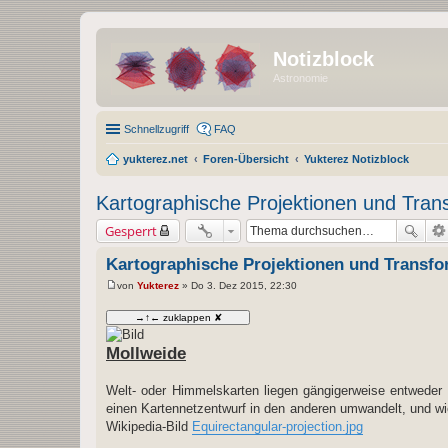
Notizblock
Astronomie
Schnellzugriff
FAQ
yukterez.net
Foren-Übersicht
Yukterez Notizblock
Kartographische Projektionen und Tran
Gesperrt
Kartographische Projektionen und Transf
von
Yukterez
»
Do 3. Dez 2015, 22:30
B
e
i
t
r
Mollweide
a
g
Welt- oder Himmelskarten liegen gängigerweise entweder
einen Kartennetzentwurf in den anderen umwandelt, und wie
Wikipedia-Bild
Equirectangular-projection.jpg