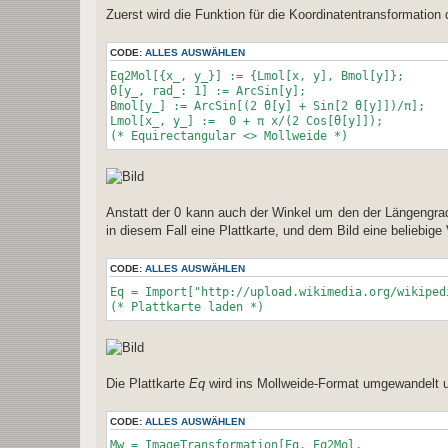
Zuerst wird die Funktion für die Koordinatentransformation 
CODE:
ALLES AUSWÄHLEN
Eq2Mol[{x_, y_}] := {Lmol[x, y], Bmol[y]};
θ[y_, rad_: 1] := ArcSin[y];
Bmol[y_] := ArcSin[(2 θ[y] + Sin[2 θ[y]])/π];
Lmol[x_, y_] := 0 + π x/(2 Cos[θ[y]]);
(* Equirectangular <> Mollweide *)
Anstatt der 0 kann auch der Winkel um den der Längengrad
in diesem Fall eine Plattkarte, und dem Bild eine beliebige 
CODE:
ALLES AUSWÄHLEN
Eq = Import["http://upload.wikimedia.org/wikiped
(* Plattkarte laden *)
Die Plattkarte
Eq
wird ins Mollweide-Format umgewandelt u
CODE:
ALLES AUSWÄHLEN
Mw = ImageTransformation[Eq, Eq2Mol,