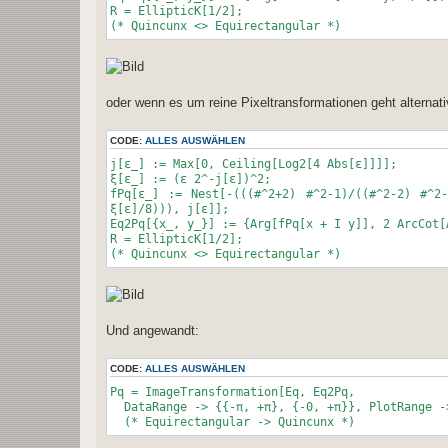
R = EllipticK[1/2];
(* Quincunx <> Equirectangular *)
oder wenn es um reine Pixeltransformationen geht alternati
CODE:
ALLES AUSWÄHLEN
j[ε_] := Max[0, Ceiling[Log2[4 Abs[ε]]]];
ξ[ε_] := (ε 2^-j[ε])^2;
fPq[ε_] := Nest[-(((#^2+2) #^2-1)/((#^2-2) #^2
ξ[ε]/8))), j[ε]];
Eq2Pq[{x_, y_}] := {Arg[fPq[x + I y]], 2 ArcCot[
R = EllipticK[1/2];
(* Quincunx <> Equirectangular *)
Und angewandt:
CODE:
ALLES AUSWÄHLEN
Pq = ImageTransformation[Eq, Eq2Pq,
DataRange -> {{-π, +π}, {-0, +π}}, PlotRange -
(* Equirectangular -> Quincunx *)