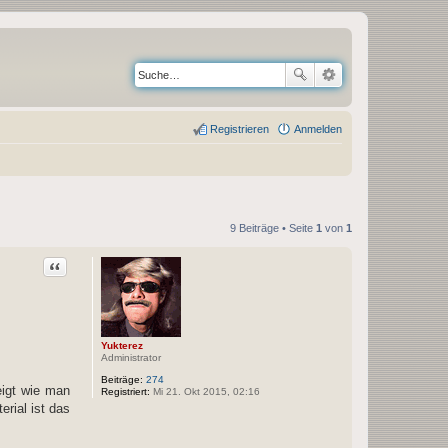
Registrieren
Anmelden
9 Beiträge • Seite
1
von
1
Zitat
Yukterez
Administrator
Beiträge:
274
zeigt wie man
Registriert:
Mi 21. Okt 2015, 02:16
rial ist das