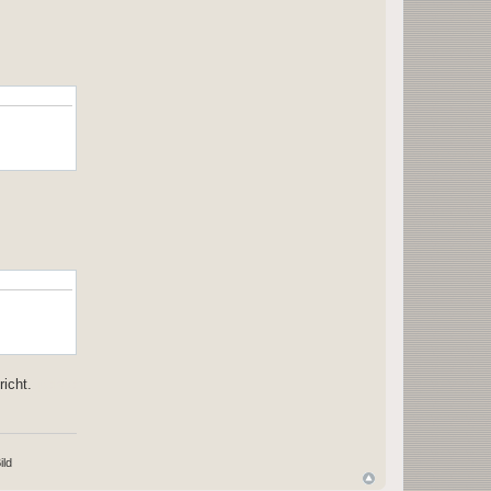
richt.
peirce