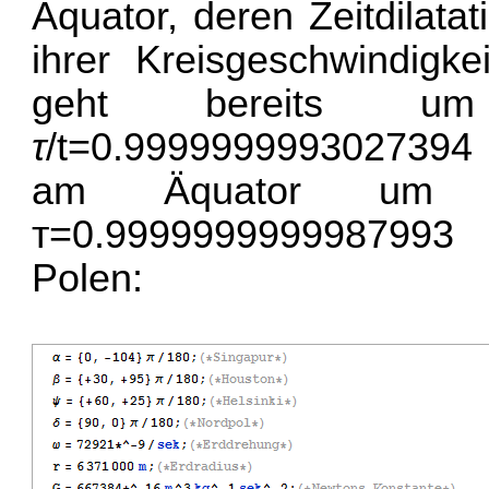
Äquator, deren Zeitdilat
ihrer Kreisgeschwindigke
geht bereits u
τ
/t=0.9999999993027394 
am Äquator um
т=0.9999999999987993
Polen: