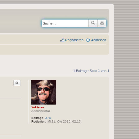
Registrieren
Anmelden
1 Beitrag • Seite
1
von
1
Zitat
Yukterez
Administrator
Beiträge:
274
Registriert:
Mi 21. Okt 2015, 02:16