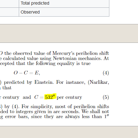
;
;
;
/dy;
/dy;
/dy;
;
;
;
/dy;
/dy;
/dy;