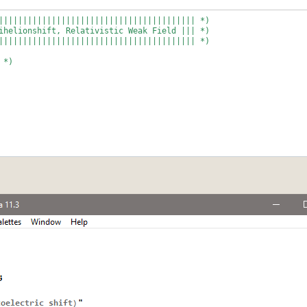
||||||||||||||||||||||||||||||||||||||||| *)
ihelionshift, Relativistic Weak Field ||| *)
;
||||||||||||||||||||||||||||||||||||||||| *)
;
;
 *)
/dy;
/dy;
/dy;
;
;
;
/dy;
/dy;
/dy;