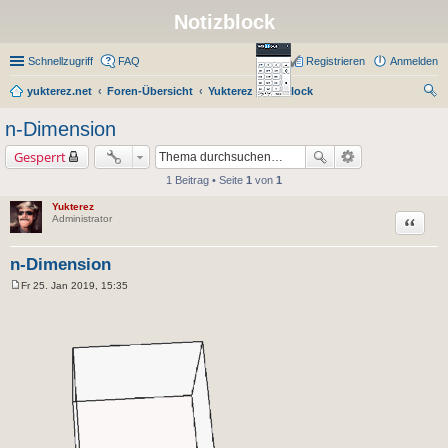
Notizblock
Schnellzugriff
FAQ
Registrieren
Anmelden
yukterez.net
Foren-Übersicht
Yukterez Notizblock
uc
n-Dimension
he
Gesperrt
1 Beitrag • Seite
1
von
1
Yukterez
Zitat
Administrator
n-Dimension
Fr 25. Jan 2019, 15:35
B
e
i
t
r
a
g