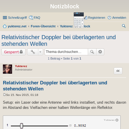
Notizblock
Schnellzugriff
FAQ
Registrieren
Anmelden
yukterez.net
Foren-Übersicht
Yukterez Notizblock
uc
Relativistischer Doppler bei überlagerten und
he
stehenden Wellen
Gesperrt
1 Beitrag • Seite
1
von
1
Yukterez
Zitat
Administrator
Relativistischer Doppler bei überlagerten und
stehenden Wellen
So 15. Nov 2015, 01:18
B
e
Setup: ein Laser oder eine Antenne wird links installiert, und rechts davon
i
im Abstand des Vielfachen einer halben Wellenlänge ein Reflektor.
t
r
a
g