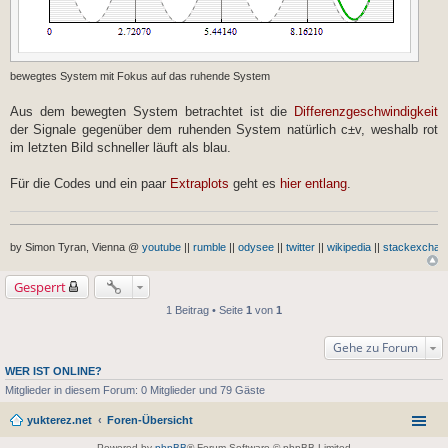
bewegtes System mit Fokus auf das ruhende System
Aus dem bewegten System betrachtet ist die
Differenzgeschwindigkeit
der Signale gegenüber dem ruhenden System natürlich c±v, weshalb rot
im letzten Bild schneller läuft als blau.
Für die Codes und ein paar
Extraplots
geht es
hier entlang
.
by Simon Tyran, Vienna @
youtube
||
rumble
||
odysee
||
twitter
||
wikipedia
||
stackexchan
Gesperrt
1 Beitrag • Seite
1
von
1
Gehe zu Forum
WER IST ONLINE?
Mitglieder in diesem Forum: 0 Mitglieder und 79 Gäste
yukterez.net
Foren-Übersicht
Powered by
phpBB
® Forum Software © phpBB Limited