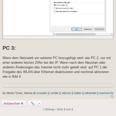
PC 3:
Wenn dem Netzwerk ein weiterer PC hinzugefügt wird: wie PC 2, nur mit
einer anderen letzten Ziffer bei der IP. Wenn nach dem Neustart oder
anderen Änderungen das Internet nicht mehr geteilt wird: auf PC 1 die
Freigabe des WLAN über Ethernet deaktivieren und nochmal aktivieren
wie in Bild 4.
by Simon Tyran, Vienna @
youtube
||
rumble
||
odysee
||
twitter
||
wikipedia
||
stackexchan
Antworten
1 Beitrag • Seite
1
von
1