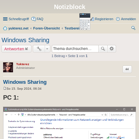
Notizblock
Schnellzugriff
FAQ
Registrieren
Anmelden
yukterez.net
Foren-Übersicht
Testbereich
uc
Windows Sharing
he
Antworten
1 Beitrag • Seite
1
von
1
Yukterez
Zitat
Administrator
Windows Sharing
So 15. Sep 2024, 06:34
B
e
PC 1:
i
t
r
a
g