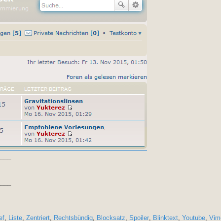
____
____
ef
,
Liste
,
Zentriert
,
Rechtsbündig
,
Blocksatz
,
Spoiler
,
Blinktext
,
Youtube
,
Vim