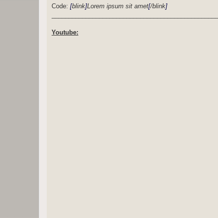
Code:
[
blink
]
Lorem ipsum sit amet
[
/blink
]
________________________________________________
Youtube: