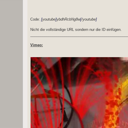
Code:
[
youtube
]
ybdhRcbNg8w
[
/youtube
]
Nicht die vollständige URL sondern nur die ID einfügen.
________________________________________________
Vimeo: