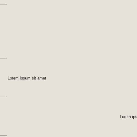
____
____
Lorem ipsum sit amet
____
Lorem ip
____