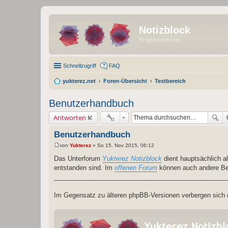
Notizblock
Programmierung
Schnellzugriff
FAQ
yukterez.net
Foren-Übersicht
Testbereich
Benutzerhandbuch
Antworten
Benutzerhandbuch
von
Yukterez
»
So 15. Nov 2015, 06:12
B
e
Das Unterforum
Yukterez Notizblock
dient hauptsächlich a
i
entstanden sind. Im
offenen Forum
können auch andere Benu
t
r
________________________________________________
a
g
Im Gegensatz zu älteren phpBB-Versionen verbergen sich