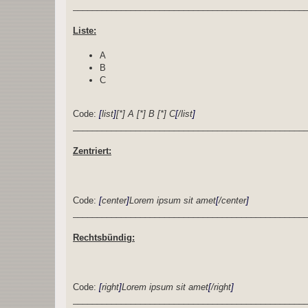
________________________________________________
Liste:
A
B
C
Code:
[
list
]
[*] A [*] B [*] C
[
/list
]
________________________________________________
Zentriert:
Code:
[
center
]
Lorem ipsum sit amet
[
/center
]
________________________________________________
Rechtsbündig:
Code:
[
right
]
Lorem ipsum sit amet
[
/right
]
________________________________________________