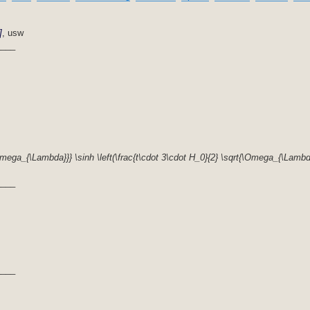
]
, usw
____
\Omega_{\Lambda}}} \sinh \left(\frac{t\cdot 3\cdot H_0}{2} \sqrt{\Omega_{\Lambd
____
____