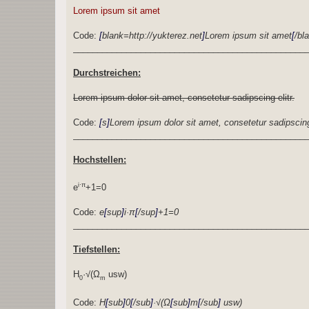
Lorem ipsum sit amet
Code:
[
blank=http://yukterez.net
]
Lorem ipsum sit amet
[
/bl
________________________________________________
Durchstreichen:
Lorem ipsum dolor sit amet, consetetur sadipscing elitr.
Code:
[
s
]
Lorem ipsum dolor sit amet, consetetur sadipscing 
________________________________________________
Hochstellen:
i·π
e
+1=0
Code:
e
[
sup
]
i·π
[
/sup
]
+1=0
________________________________________________
Tiefstellen:
H
·√(Ω
usw)
0
m
Code:
H
[
sub
]
0
[
/sub
]
·√(Ω
[
sub
]
m
[
/sub
]
usw)