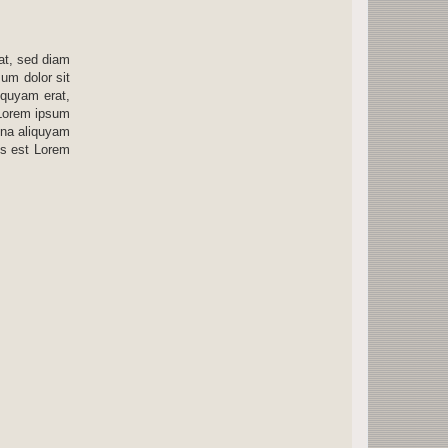
at, sed diam
um dolor sit
iquyam erat,
 Lorem ipsum
gna aliquyam
us est Lorem