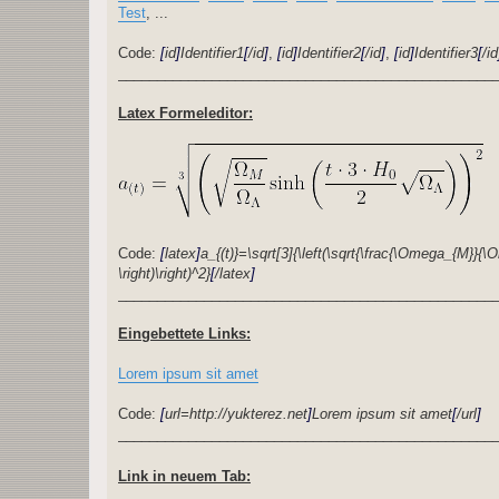
Test
, ...
Code:
[
id
]
Identifier1
[
/id
]
,
[
id
]
Identifier2
[
/id
]
,
[
id
]
Identifier3
[
/id
________________________________________________
Latex Formeleditor:
Code:
[
latex
]
a_{(t)}=\sqrt[3]{\left(\sqrt{\frac{\Omega_{M}}{
\right)\right)^2}
[
/latex
]
________________________________________________
Eingebettete Links:
Lorem ipsum sit amet
Code:
[
url=http://yukterez.net
]
Lorem ipsum sit amet
[
/url
]
________________________________________________
Link in neuem Tab: