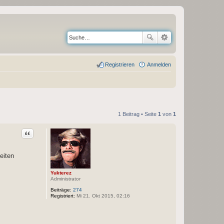
Registrieren
Anmelden
1 Beitrag • Seite
1
von
1
Zitat
eiten
Yukterez
Administrator
Beiträge:
274
Registriert:
Mi 21. Okt 2015, 02:16