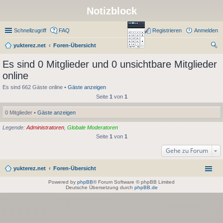
Notizblock
Schnellzugriff
FAQ
Registrieren
Anmelden
yukterez.net
Foren-Übersicht
uc
Es sind 0 Mitglieder und 0 unsichtbare Mitglieder
he
online
Es sind 662 Gäste online •
Gäste anzeigen
Seite
1
von
1
0 Mitglieder •
Gäste anzeigen
Legende:
Administratoren
,
Globale Moderatoren
Seite
1
von
1
Gehe zu Forum
yukterez.net
Foren-Übersicht
Powered by
phpBB
® Forum Software © phpBB Limited
Deutsche Übersetzung durch
phpBB.de