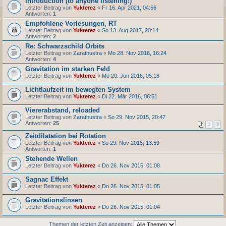
Introduction (to anyone listening!)
Letzter Beitrag von
Yukterez
«
Fr 16. Apr 2021, 04:56
Antworten:
1
Empfohlene Vorlesungen, RT
Letzter Beitrag von
Yukterez
«
So 13. Aug 2017, 20:14
Antworten:
2
Re: Schwarzschild Orbits
Letzter Beitrag von
Zarathustra
«
Mo 28. Nov 2016, 16:24
Antworten:
4
Gravitation im starken Feld
Letzter Beitrag von
Yukterez
«
Mo 20. Jun 2016, 05:18
Lichtlaufzeit im bewegten System
Letzter Beitrag von
Yukterez
«
Di 22. Mär 2016, 06:51
Viererabstand, reloaded
Letzter Beitrag von
Zarathustra
«
So 29. Nov 2015, 20:47
Antworten:
25
1
2
Zeitdilatation bei Rotation
Letzter Beitrag von
Yukterez
«
So 29. Nov 2015, 13:59
Antworten:
1
Stehende Wellen
Letzter Beitrag von
Yukterez
«
Do 26. Nov 2015, 01:08
Sagnac Effekt
Letzter Beitrag von
Yukterez
«
Do 26. Nov 2015, 01:05
Gravitationslinsen
Letzter Beitrag von
Yukterez
«
Do 26. Nov 2015, 01:04
Themen der letzten Zeit anzeigen: