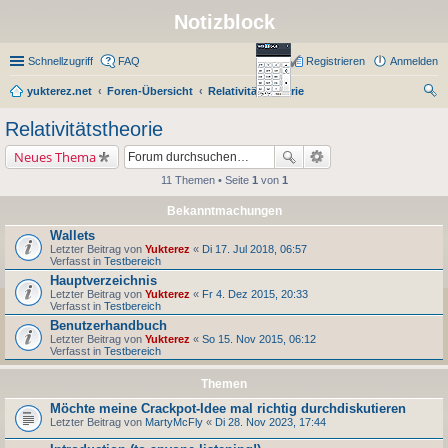
Notizblock
Schnellzugriff
FAQ
Registrieren
Anmelden
yukterez.net
Foren-Übersicht
Relativitätstheorie
uc
Relativitätstheorie
he
Neues Thema
11 Themen • Seite
1
von
1
Bekanntmachungen
Wallets
Letzter Beitrag von
Yukterez
«
Di 17. Jul 2018, 06:57
Verfasst in
Testbereich
Hauptverzeichnis
Letzter Beitrag von
Yukterez
«
Fr 4. Dez 2015, 20:33
Verfasst in
Testbereich
Benutzerhandbuch
Letzter Beitrag von
Yukterez
«
So 15. Nov 2015, 06:12
Verfasst in
Testbereich
Themen
Möchte meine Crackpot-Idee mal richtig durchdiskutieren
Letzter Beitrag von
MartyMcFly
«
Di 28. Nov 2023, 17:44