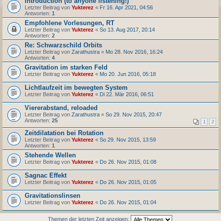
Introduction (to anyone listening!)
Letzter Beitrag von
Yukterez
«
Fr 16. Apr 2021, 04:56
Antworten:
1
Empfohlene Vorlesungen, RT
Letzter Beitrag von
Yukterez
«
So 13. Aug 2017, 20:14
Antworten:
2
Re: Schwarzschild Orbits
Letzter Beitrag von
Zarathustra
«
Mo 28. Nov 2016, 16:24
Antworten:
4
Gravitation im starken Feld
Letzter Beitrag von
Yukterez
«
Mo 20. Jun 2016, 05:18
Lichtlaufzeit im bewegten System
Letzter Beitrag von
Yukterez
«
Di 22. Mär 2016, 06:51
Viererabstand, reloaded
Letzter Beitrag von
Zarathustra
«
So 29. Nov 2015, 20:47
Antworten:
25
1
2
Zeitdilatation bei Rotation
Letzter Beitrag von
Yukterez
«
So 29. Nov 2015, 13:59
Antworten:
1
Stehende Wellen
Letzter Beitrag von
Yukterez
«
Do 26. Nov 2015, 01:08
Sagnac Effekt
Letzter Beitrag von
Yukterez
«
Do 26. Nov 2015, 01:05
Gravitationslinsen
Letzter Beitrag von
Yukterez
«
Do 26. Nov 2015, 01:04
Themen der letzten Zeit anzeigen: