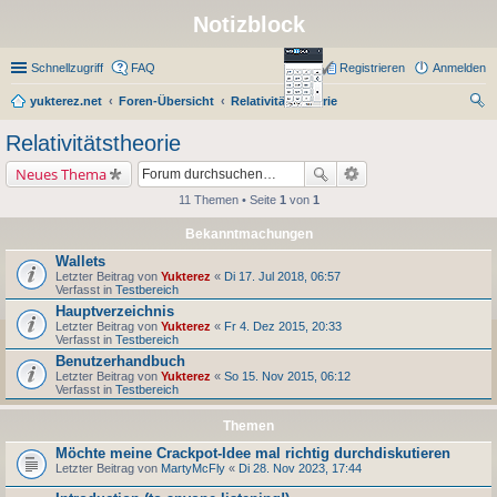
Notizblock
Schnellzugriff
FAQ
Registrieren
Anmelden
yukterez.net
Foren-Übersicht
Relativitätstheorie
uc
Relativitätstheorie
he
Neues Thema
11 Themen • Seite
1
von
1
Bekanntmachungen
Wallets
Letzter Beitrag von
Yukterez
«
Di 17. Jul 2018, 06:57
Verfasst in
Testbereich
Hauptverzeichnis
Letzter Beitrag von
Yukterez
«
Fr 4. Dez 2015, 20:33
Verfasst in
Testbereich
Benutzerhandbuch
Letzter Beitrag von
Yukterez
«
So 15. Nov 2015, 06:12
Verfasst in
Testbereich
Themen
Möchte meine Crackpot-Idee mal richtig durchdiskutieren
Letzter Beitrag von
MartyMcFly
«
Di 28. Nov 2023, 17:44