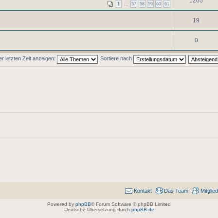
1205
1
…
57
58
59
60
61
19
0
 letzten Zeit anzeigen:
Sortiere nach
Kontakt
Das Team
Mitglie
Powered by
phpBB
® Forum Software © phpBB Limited
Deutsche Übersetzung durch
phpBB.de