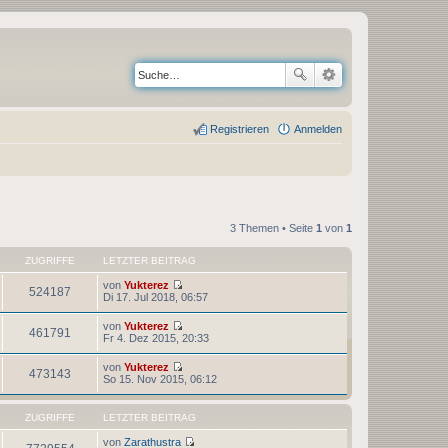
Registrieren
Anmelden
3 Themen • Seite
1
von
1
ZUGRIFFE
LETZTER BEITRAG
von
Yukterez
524187
N
Di 17. Jul 2018, 06:57
e
u
von
Yukterez
e
461791
N
Fr 4. Dez 2015, 20:33
s
e
t
u
von
Yukterez
e
e
473143
N
So 15. Nov 2015, 06:12
r
s
e
B
t
u
e
e
e
i
ZUGRIFFE
LETZTER BEITRAG
r
s
t
B
t
r
von
Zarathustra
e