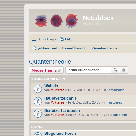
Notizblock
Astronomie
Schnellzugriff
FAQ
yukterez.net
Foren-Übersicht
Quantentheorie
Quantentheorie
Neues Thema
BEKANNTMACHUNGEN
Wallets
von
Yukterez
» Di 17. Jul 2018, 06:57 » in
Testbereich
Hauptverzeichnis
von
Yukterez
» Fr 4. Dez 2015, 20:33 » in
Testbereich
Benutzerhandbuch
von
Yukterez
» So 15. Nov 2015, 06:12 » in
Testbereich
THEMEN
Blogs und Foren