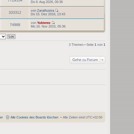
7729554
e
a
N
Do 6. Aug 2026, 00:36
i
r
g
e
t
B
u
r
von
Zarathustra
e
e
333312
a
N
Do 15. Dez 2016, 13:43
i
s
g
e
t
t
u
r
von
Yukterez
e
e
74988
a
N
Mo 16. Nov 2015, 05:36
r
s
g
e
B
t
u
e
e
e
i
r
s
t
B
t
r
3 Themen • Seite
1
von
1
e
e
a
i
r
g
t
B
r
e
Gehe zu Forum
a
i
g
t
r
a
g
der
Alle Cookies des Boards löschen
Alle Zeiten sind
UTC+02:00