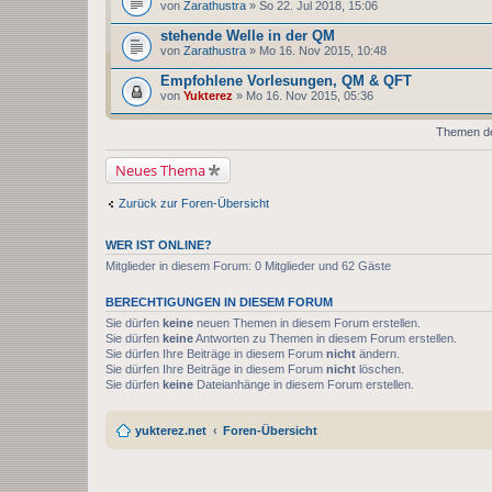
von
Zarathustra
» So 22. Jul 2018, 15:06
stehende Welle in der QM
von
Zarathustra
» Mo 16. Nov 2015, 10:48
Empfohlene Vorlesungen, QM & QFT
von
Yukterez
» Mo 16. Nov 2015, 05:36
Themen der
Neues Thema
Zurück zur Foren-Übersicht
WER IST ONLINE?
Mitglieder in diesem Forum: 0 Mitglieder und 62 Gäste
BERECHTIGUNGEN IN DIESEM FORUM
Sie dürfen
keine
neuen Themen in diesem Forum erstellen.
Sie dürfen
keine
Antworten zu Themen in diesem Forum erstellen.
Sie dürfen Ihre Beiträge in diesem Forum
nicht
ändern.
Sie dürfen Ihre Beiträge in diesem Forum
nicht
löschen.
Sie dürfen
keine
Dateianhänge in diesem Forum erstellen.
yukterez.net
Foren-Übersicht