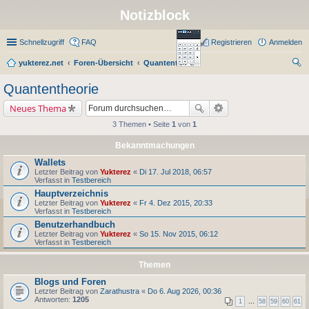
Notizblock
Schnellzugriff
FAQ
Registrieren
Anmelden
yukterez.net
Foren-Übersicht
Quantentheorie
uc
Quantentheorie
he
Neues Thema
3 Themen • Seite
1
von
1
Bekanntmachungen
Wallets
Letzter Beitrag von
Yukterez
«
Di 17. Jul 2018, 06:57
Verfasst in
Testbereich
Hauptverzeichnis
Letzter Beitrag von
Yukterez
«
Fr 4. Dez 2015, 20:33
Verfasst in
Testbereich
Benutzerhandbuch
Letzter Beitrag von
Yukterez
«
So 15. Nov 2015, 06:12
Verfasst in
Testbereich
Themen
Blogs und Foren
Letzter Beitrag von
Zarathustra
«
Do 6. Aug 2026, 00:36
Antworten:
1205
1
…
58
59
60
61