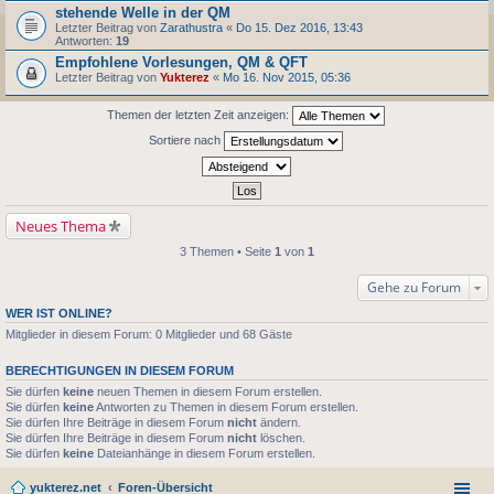
stehende Welle in der QM
Letzter Beitrag von
Zarathustra
«
Do 15. Dez 2016, 13:43
Antworten:
19
Empfohlene Vorlesungen, QM & QFT
Letzter Beitrag von
Yukterez
«
Mo 16. Nov 2015, 05:36
Themen der letzten Zeit anzeigen:
Sortiere nach
Neues Thema
3 Themen • Seite
1
von
1
Gehe zu Forum
WER IST ONLINE?
Mitglieder in diesem Forum: 0 Mitglieder und 68 Gäste
BERECHTIGUNGEN IN DIESEM FORUM
Sie dürfen
keine
neuen Themen in diesem Forum erstellen.
Sie dürfen
keine
Antworten zu Themen in diesem Forum erstellen.
Sie dürfen Ihre Beiträge in diesem Forum
nicht
ändern.
Sie dürfen Ihre Beiträge in diesem Forum
nicht
löschen.
Sie dürfen
keine
Dateianhänge in diesem Forum erstellen.
yukterez.net
Foren-Übersicht