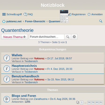
Notizblock
Schnellzugriff
FAQ
Registrieren
Anmelden
yukterez.net
Foren-Übersicht
Quantentheorie
uc
Quantentheorie
he
Neues Thema
3 Themen • Seite
1
von
1
Bekanntmachungen
Wallets
Letzter Beitrag von
Yukterez
«
Di 17. Jul 2018, 06:57
Verfasst in
Testbereich
Hauptverzeichnis
Letzter Beitrag von
Yukterez
«
Fr 4. Dez 2015, 20:33
Verfasst in
Testbereich
Benutzerhandbuch
Letzter Beitrag von
Yukterez
«
So 15. Nov 2015, 06:12
Verfasst in
Testbereich
Themen
Blogs und Foren
Letzter Beitrag von
Zarathustra
«
Do 6. Aug 2026, 00:36
Antworten:
1205
1
…
58
59
60
61