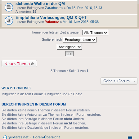
stehende Welle in der QM
Letzter Beitrag von
Zarathustra
«
Do 15. Dez 2016, 13:43
Antworten:
19
Empfohlene Vorlesungen, QM & QFT
Letzter Beitrag von
Yukterez
«
Mo 16. Nov 2015, 05:36
Themen der letzten Zeit anzeigen:
Sortiere nach
Neues Thema
3 Themen • Seite
1
von
1
Gehe zu Forum
WER IST ONLINE?
Mitglieder in diesem Forum: 0 Mitglieder und 67 Gäste
BERECHTIGUNGEN IN DIESEM FORUM
Sie dürfen
keine
neuen Themen in diesem Forum erstellen.
Sie dürfen
keine
Antworten zu Themen in diesem Forum erstellen.
Sie dürfen Ihre Beiträge in diesem Forum
nicht
ändern.
Sie dürfen Ihre Beiträge in diesem Forum
nicht
löschen.
Sie dürfen
keine
Dateianhänge in diesem Forum erstellen.
yukterez.net
Foren-Übersicht