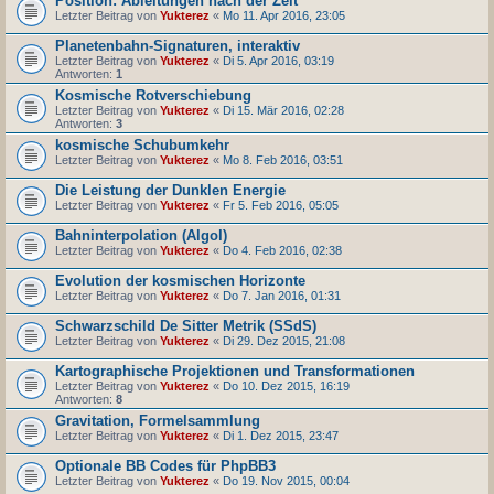
Position: Ableitungen nach der Zeit
Letzter Beitrag von
Yukterez
«
Mo 11. Apr 2016, 23:05
Planetenbahn-Signaturen, interaktiv
Letzter Beitrag von
Yukterez
«
Di 5. Apr 2016, 03:19
Antworten:
1
Kosmische Rotverschiebung
Letzter Beitrag von
Yukterez
«
Di 15. Mär 2016, 02:28
Antworten:
3
kosmische Schubumkehr
Letzter Beitrag von
Yukterez
«
Mo 8. Feb 2016, 03:51
Die Leistung der Dunklen Energie
Letzter Beitrag von
Yukterez
«
Fr 5. Feb 2016, 05:05
Bahninterpolation (Algol)
Letzter Beitrag von
Yukterez
«
Do 4. Feb 2016, 02:38
Evolution der kosmischen Horizonte
Letzter Beitrag von
Yukterez
«
Do 7. Jan 2016, 01:31
Schwarzschild De Sitter Metrik (SSdS)
Letzter Beitrag von
Yukterez
«
Di 29. Dez 2015, 21:08
Kartographische Projektionen und Transformationen
Letzter Beitrag von
Yukterez
«
Do 10. Dez 2015, 16:19
Antworten:
8
Gravitation, Formelsammlung
Letzter Beitrag von
Yukterez
«
Di 1. Dez 2015, 23:47
Optionale BB Codes für PhpBB3
Letzter Beitrag von
Yukterez
«
Do 19. Nov 2015, 00:04