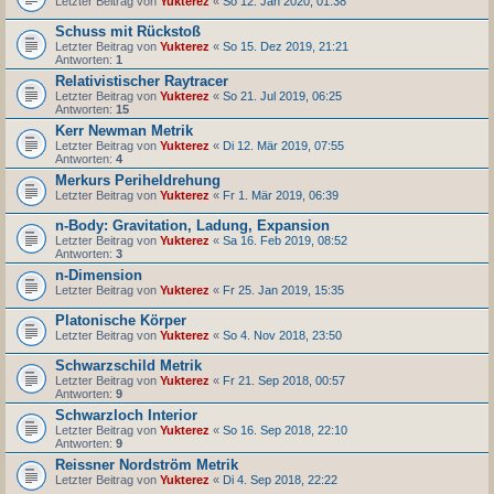
Letzter Beitrag von
Yukterez
«
So 12. Jan 2020, 01:38
Schuss mit Rückstoß
Letzter Beitrag von
Yukterez
«
So 15. Dez 2019, 21:21
Antworten:
1
Relativistischer Raytracer
Letzter Beitrag von
Yukterez
«
So 21. Jul 2019, 06:25
Antworten:
15
Kerr Newman Metrik
Letzter Beitrag von
Yukterez
«
Di 12. Mär 2019, 07:55
Antworten:
4
Merkurs Periheldrehung
Letzter Beitrag von
Yukterez
«
Fr 1. Mär 2019, 06:39
n-Body: Gravitation, Ladung, Expansion
Letzter Beitrag von
Yukterez
«
Sa 16. Feb 2019, 08:52
Antworten:
3
n-Dimension
Letzter Beitrag von
Yukterez
«
Fr 25. Jan 2019, 15:35
Platonische Körper
Letzter Beitrag von
Yukterez
«
So 4. Nov 2018, 23:50
Schwarzschild Metrik
Letzter Beitrag von
Yukterez
«
Fr 21. Sep 2018, 00:57
Antworten:
9
Schwarzloch Interior
Letzter Beitrag von
Yukterez
«
So 16. Sep 2018, 22:10
Antworten:
9
Reissner Nordström Metrik
Letzter Beitrag von
Yukterez
«
Di 4. Sep 2018, 22:22