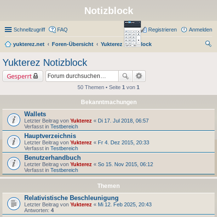
Notizblock
Schnellzugriff
FAQ
Registrieren
Anmelden
yukterez.net
Foren-Übersicht
Yukterez Notizblock
uc
Yukterez Notizblock
he
Gesperrt
50 Themen • Seite
1
von
1
Bekanntmachungen
Wallets
Letzter Beitrag von
Yukterez
«
Di 17. Jul 2018, 06:57
Verfasst in
Testbereich
Hauptverzeichnis
Letzter Beitrag von
Yukterez
«
Fr 4. Dez 2015, 20:33
Verfasst in
Testbereich
Benutzerhandbuch
Letzter Beitrag von
Yukterez
«
So 15. Nov 2015, 06:12
Verfasst in
Testbereich
Themen
Relativistische Beschleunigung
Letzter Beitrag von
Yukterez
«
Mi 12. Feb 2025, 20:43
Antworten:
4