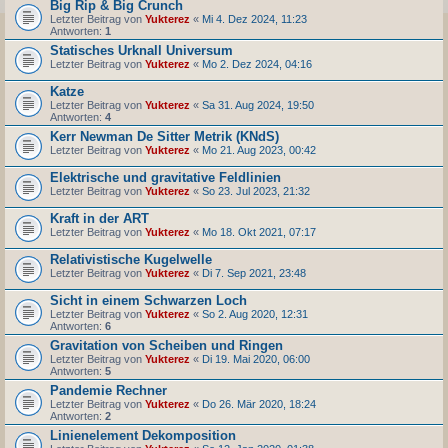
Big Rip & Big Crunch
Letzter Beitrag von
Yukterez
«
Mi 4. Dez 2024, 11:23
Antworten:
1
Statisches Urknall Universum
Letzter Beitrag von
Yukterez
«
Mo 2. Dez 2024, 04:16
Katze
Letzter Beitrag von
Yukterez
«
Sa 31. Aug 2024, 19:50
Antworten:
4
Kerr Newman De Sitter Metrik (KNdS)
Letzter Beitrag von
Yukterez
«
Mo 21. Aug 2023, 00:42
Elektrische und gravitative Feldlinien
Letzter Beitrag von
Yukterez
«
So 23. Jul 2023, 21:32
Kraft in der ART
Letzter Beitrag von
Yukterez
«
Mo 18. Okt 2021, 07:17
Relativistische Kugelwelle
Letzter Beitrag von
Yukterez
«
Di 7. Sep 2021, 23:48
Sicht in einem Schwarzen Loch
Letzter Beitrag von
Yukterez
«
So 2. Aug 2020, 12:31
Antworten:
6
Gravitation von Scheiben und Ringen
Letzter Beitrag von
Yukterez
«
Di 19. Mai 2020, 06:00
Antworten:
5
Pandemie Rechner
Letzter Beitrag von
Yukterez
«
Do 26. Mär 2020, 18:24
Antworten:
2
Linienelement Dekomposition