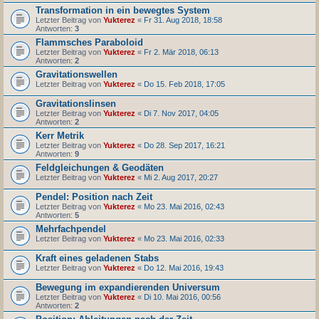
Transformation in ein bewegtes System
Letzter Beitrag von
Yukterez
«
Fr 31. Aug 2018, 18:58
Antworten:
3
Flammsches Paraboloid
Letzter Beitrag von
Yukterez
«
Fr 2. Mär 2018, 06:13
Antworten:
2
Gravitationswellen
Letzter Beitrag von
Yukterez
«
Do 15. Feb 2018, 17:05
Gravitationslinsen
Letzter Beitrag von
Yukterez
«
Di 7. Nov 2017, 04:05
Antworten:
2
Kerr Metrik
Letzter Beitrag von
Yukterez
«
Do 28. Sep 2017, 16:21
Antworten:
9
Feldgleichungen & Geodäten
Letzter Beitrag von
Yukterez
«
Mi 2. Aug 2017, 20:27
Pendel: Position nach Zeit
Letzter Beitrag von
Yukterez
«
Mo 23. Mai 2016, 02:43
Antworten:
5
Mehrfachpendel
Letzter Beitrag von
Yukterez
«
Mo 23. Mai 2016, 02:33
Kraft eines geladenen Stabs
Letzter Beitrag von
Yukterez
«
Do 12. Mai 2016, 19:43
Bewegung im expandierenden Universum
Letzter Beitrag von
Yukterez
«
Di 10. Mai 2016, 00:56
Antworten:
2