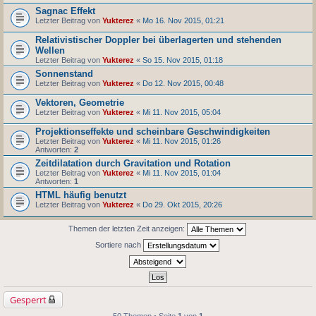
Sagnac Effekt
Letzter Beitrag von
Yukterez
«
Mo 16. Nov 2015, 01:21
Relativistischer Doppler bei überlagerten und stehenden
Wellen
Letzter Beitrag von
Yukterez
«
So 15. Nov 2015, 01:18
Sonnenstand
Letzter Beitrag von
Yukterez
«
Do 12. Nov 2015, 00:48
Vektoren, Geometrie
Letzter Beitrag von
Yukterez
«
Mi 11. Nov 2015, 05:04
Projektionseffekte und scheinbare Geschwindigkeiten
Letzter Beitrag von
Yukterez
«
Mi 11. Nov 2015, 01:26
Antworten:
2
Zeitdilatation durch Gravitation und Rotation
Letzter Beitrag von
Yukterez
«
Mi 11. Nov 2015, 01:04
Antworten:
1
HTML häufig benutzt
Letzter Beitrag von
Yukterez
«
Do 29. Okt 2015, 20:26
Themen der letzten Zeit anzeigen:
Sortiere nach
Gesperrt