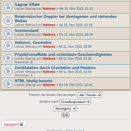
Sagnac Effekt
Letzter Beitrag von
Yukterez
«
Mo 16. Nov 2015, 01:21
Relativistischer Doppler bei überlagerten und stehenden
Wellen
Letzter Beitrag von
Yukterez
«
So 15. Nov 2015, 01:18
Sonnenstand
Letzter Beitrag von
Yukterez
«
Do 12. Nov 2015, 00:48
Vektoren, Geometrie
Letzter Beitrag von
Yukterez
«
Mi 11. Nov 2015, 05:04
Projektionseffekte und scheinbare Geschwindigkeiten
Letzter Beitrag von
Yukterez
«
Mi 11. Nov 2015, 01:26
Antworten:
2
Zeitdilatation durch Gravitation und Rotation
Letzter Beitrag von
Yukterez
«
Mi 11. Nov 2015, 01:04
Antworten:
1
HTML häufig benutzt
Letzter Beitrag von
Yukterez
«
Do 29. Okt 2015, 20:26
Themen der letzten Zeit anzeigen:
Sortiere nach
Gesperrt