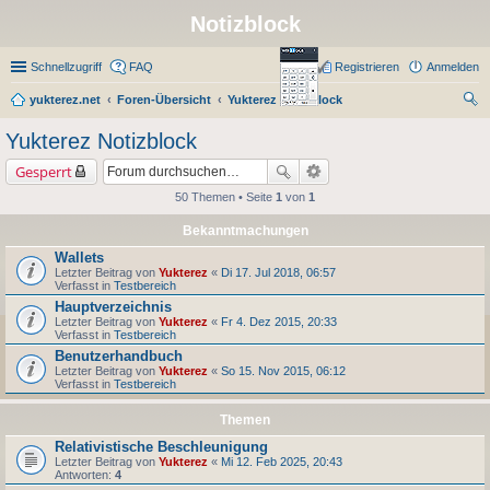
Notizblock
Schnellzugriff
FAQ
Registrieren
Anmelden
yukterez.net
Foren-Übersicht
Yukterez Notizblock
uc
Yukterez Notizblock
he
Gesperrt
50 Themen • Seite
1
von
1
Bekanntmachungen
Wallets
Letzter Beitrag von
Yukterez
«
Di 17. Jul 2018, 06:57
Verfasst in
Testbereich
Hauptverzeichnis
Letzter Beitrag von
Yukterez
«
Fr 4. Dez 2015, 20:33
Verfasst in
Testbereich
Benutzerhandbuch
Letzter Beitrag von
Yukterez
«
So 15. Nov 2015, 06:12
Verfasst in
Testbereich
Themen
Relativistische Beschleunigung
Letzter Beitrag von
Yukterez
«
Mi 12. Feb 2025, 20:43
Antworten:
4