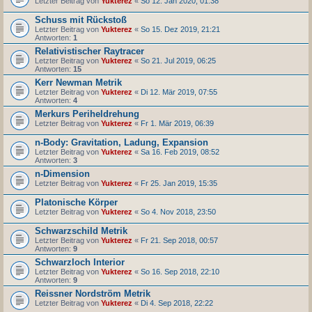
Letzter Beitrag von
Yukterez
«
So 12. Jan 2020, 01:38
Schuss mit Rückstoß
Letzter Beitrag von
Yukterez
«
So 15. Dez 2019, 21:21
Antworten:
1
Relativistischer Raytracer
Letzter Beitrag von
Yukterez
«
So 21. Jul 2019, 06:25
Antworten:
15
Kerr Newman Metrik
Letzter Beitrag von
Yukterez
«
Di 12. Mär 2019, 07:55
Antworten:
4
Merkurs Periheldrehung
Letzter Beitrag von
Yukterez
«
Fr 1. Mär 2019, 06:39
n-Body: Gravitation, Ladung, Expansion
Letzter Beitrag von
Yukterez
«
Sa 16. Feb 2019, 08:52
Antworten:
3
n-Dimension
Letzter Beitrag von
Yukterez
«
Fr 25. Jan 2019, 15:35
Platonische Körper
Letzter Beitrag von
Yukterez
«
So 4. Nov 2018, 23:50
Schwarzschild Metrik
Letzter Beitrag von
Yukterez
«
Fr 21. Sep 2018, 00:57
Antworten:
9
Schwarzloch Interior
Letzter Beitrag von
Yukterez
«
So 16. Sep 2018, 22:10
Antworten:
9
Reissner Nordström Metrik
Letzter Beitrag von
Yukterez
«
Di 4. Sep 2018, 22:22