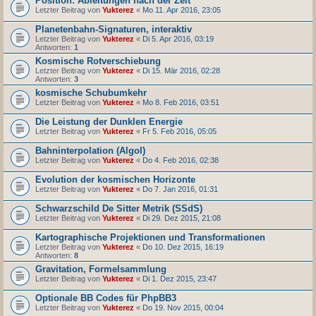
Position: Ableitungen nach der Zeit
Letzter Beitrag von
Yukterez
«
Mo 11. Apr 2016, 23:05
Planetenbahn-Signaturen, interaktiv
Letzter Beitrag von
Yukterez
«
Di 5. Apr 2016, 03:19
Antworten:
1
Kosmische Rotverschiebung
Letzter Beitrag von
Yukterez
«
Di 15. Mär 2016, 02:28
Antworten:
3
kosmische Schubumkehr
Letzter Beitrag von
Yukterez
«
Mo 8. Feb 2016, 03:51
Die Leistung der Dunklen Energie
Letzter Beitrag von
Yukterez
«
Fr 5. Feb 2016, 05:05
Bahninterpolation (Algol)
Letzter Beitrag von
Yukterez
«
Do 4. Feb 2016, 02:38
Evolution der kosmischen Horizonte
Letzter Beitrag von
Yukterez
«
Do 7. Jan 2016, 01:31
Schwarzschild De Sitter Metrik (SSdS)
Letzter Beitrag von
Yukterez
«
Di 29. Dez 2015, 21:08
Kartographische Projektionen und Transformationen
Letzter Beitrag von
Yukterez
«
Do 10. Dez 2015, 16:19
Antworten:
8
Gravitation, Formelsammlung
Letzter Beitrag von
Yukterez
«
Di 1. Dez 2015, 23:47
Optionale BB Codes für PhpBB3
Letzter Beitrag von
Yukterez
«
Do 19. Nov 2015, 00:04