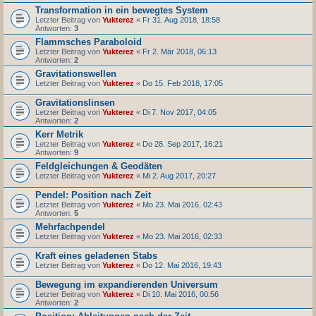
Transformation in ein bewegtes System
Letzter Beitrag von
Yukterez
«
Fr 31. Aug 2018, 18:58
Antworten:
3
Flammsches Paraboloid
Letzter Beitrag von
Yukterez
«
Fr 2. Mär 2018, 06:13
Antworten:
2
Gravitationswellen
Letzter Beitrag von
Yukterez
«
Do 15. Feb 2018, 17:05
Gravitationslinsen
Letzter Beitrag von
Yukterez
«
Di 7. Nov 2017, 04:05
Antworten:
2
Kerr Metrik
Letzter Beitrag von
Yukterez
«
Do 28. Sep 2017, 16:21
Antworten:
9
Feldgleichungen & Geodäten
Letzter Beitrag von
Yukterez
«
Mi 2. Aug 2017, 20:27
Pendel: Position nach Zeit
Letzter Beitrag von
Yukterez
«
Mo 23. Mai 2016, 02:43
Antworten:
5
Mehrfachpendel
Letzter Beitrag von
Yukterez
«
Mo 23. Mai 2016, 02:33
Kraft eines geladenen Stabs
Letzter Beitrag von
Yukterez
«
Do 12. Mai 2016, 19:43
Bewegung im expandierenden Universum
Letzter Beitrag von
Yukterez
«
Di 10. Mai 2016, 00:56
Antworten:
2