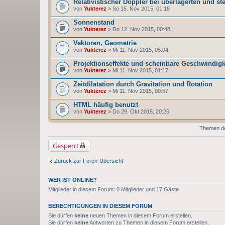
Relativistischer Doppler bei überlagerten und s
von
Yukterez
» So 15. Nov 2015, 01:18
Sonnenstand
von
Yukterez
» Do 12. Nov 2015, 00:48
Vektoren, Geometrie
von
Yukterez
» Mi 11. Nov 2015, 05:04
Projektionseffekte und scheinbare Geschwindigk
von
Yukterez
» Mi 11. Nov 2015, 01:17
Zeitdilatation durch Gravitation und Rotation
von
Yukterez
» Mi 11. Nov 2015, 00:57
HTML häufig benutzt
von
Yukterez
» Do 29. Okt 2015, 20:26
Themen der
Gesperrt
Zurück zur Foren-Übersicht
WER IST ONLINE?
Mitglieder in diesem Forum: 0 Mitglieder und 17 Gäste
BERECHTIGUNGEN IN DIESEM FORUM
Sie dürfen
keine
neuen Themen in diesem Forum erstellen.
Sie dürfen
keine
Antworten zu Themen in diesem Forum erstellen.