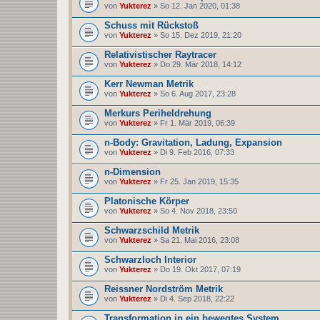
von
Yukterez
» So 12. Jan 2020, 01:38
Schuss mit Rückstoß
von
Yukterez
» So 15. Dez 2019, 21:20
Relativistischer Raytracer
von
Yukterez
» Do 29. Mär 2018, 14:12
Kerr Newman Metrik
von
Yukterez
» So 6. Aug 2017, 23:28
Merkurs Periheldrehung
von
Yukterez
» Fr 1. Mär 2019, 06:39
n-Body: Gravitation, Ladung, Expansion
von
Yukterez
» Di 9. Feb 2016, 07:33
n-Dimension
von
Yukterez
» Fr 25. Jan 2019, 15:35
Platonische Körper
von
Yukterez
» So 4. Nov 2018, 23:50
Schwarzschild Metrik
von
Yukterez
» Sa 21. Mai 2016, 23:08
Schwarzloch Interior
von
Yukterez
» Do 19. Okt 2017, 07:19
Reissner Nordström Metrik
von
Yukterez
» Di 4. Sep 2018, 22:22
Transformation in ein bewegtes System