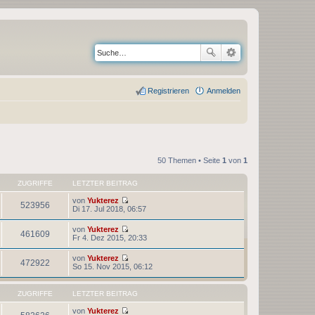
Registrieren
Anmelden
50 Themen • Seite
1
von
1
ZUGRIFFE
LETZTER BEITRAG
von
Yukterez
523956
N
Di 17. Jul 2018, 06:57
e
u
von
Yukterez
e
461609
N
Fr 4. Dez 2015, 20:33
s
e
t
u
von
Yukterez
e
e
472922
N
So 15. Nov 2015, 06:12
r
s
e
B
t
u
e
e
e
i
ZUGRIFFE
LETZTER BEITRAG
r
s
t
B
t
r
von
Yukterez
e