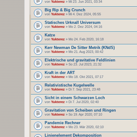
von
Yukterez
» Mi 23. Jun 2021, 03:34
Big Rip & Big Crunch
von
Yukterez
» Mi 4. Dez 2024, 05:55
Statisches Urknall Universum
von
Yukterez
» Mo 2. Dez 2024, 04:16
Katze
von
Yukterez
» Mo 24. Feb 2020, 16:18
Kerr Newman De Sitter Metrik (KNdS)
von
Yukterez
» Mo 21. Aug 2023, 00:42
Elektrische und gravitative Feldlinien
von
Yukterez
» So 23. Jul 2023, 21:32
Kraft in der ART
von
Yukterez
» Mo 18. Okt 2021, 07:17
Relativistische Kugelwelle
von
Yukterez
» Di 7. Sep 2021, 23:48
Sicht in einem Schwarzen Loch
von
Yukterez
» Di 7. Jul 2020, 02:40
Gravitation von Scheiben und Ringen
von
Yukterez
» So 19. Apr 2020, 07:10
Pandemie Rechner
von
Yukterez
» Mo 23. Mär 2020, 02:10
Linienelement Dekomposition