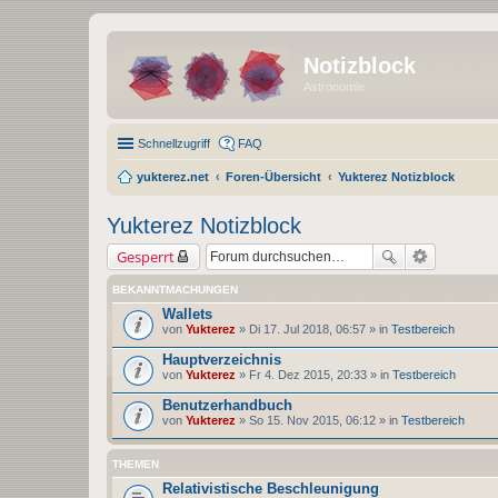
Notizblock
Astronomie
Schnellzugriff
FAQ
yukterez.net
Foren-Übersicht
Yukterez Notizblock
Yukterez Notizblock
Gesperrt
BEKANNTMACHUNGEN
Wallets
von
Yukterez
» Di 17. Jul 2018, 06:57 » in
Testbereich
Hauptverzeichnis
von
Yukterez
» Fr 4. Dez 2015, 20:33 » in
Testbereich
Benutzerhandbuch
von
Yukterez
» So 15. Nov 2015, 06:12 » in
Testbereich
THEMEN
Relativistische Beschleunigung