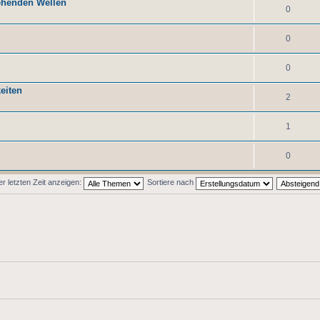
tehenden Wellen
0
0
0
eiten
2
1
0
 letzten Zeit anzeigen:
Sortiere nach