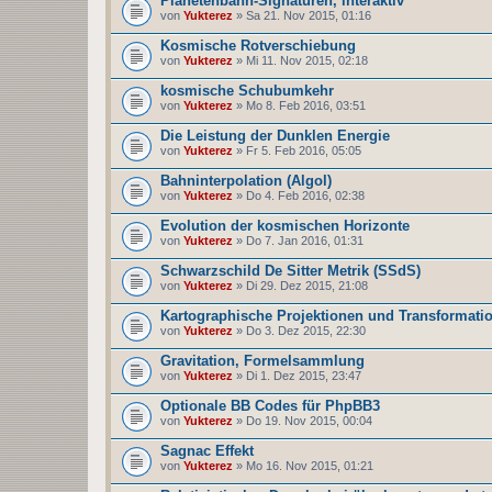
Planetenbahn-Signaturen, interaktiv
von
Yukterez
» Sa 21. Nov 2015, 01:16
Kosmische Rotverschiebung
von
Yukterez
» Mi 11. Nov 2015, 02:18
kosmische Schubumkehr
von
Yukterez
» Mo 8. Feb 2016, 03:51
Die Leistung der Dunklen Energie
von
Yukterez
» Fr 5. Feb 2016, 05:05
Bahninterpolation (Algol)
von
Yukterez
» Do 4. Feb 2016, 02:38
Evolution der kosmischen Horizonte
von
Yukterez
» Do 7. Jan 2016, 01:31
Schwarzschild De Sitter Metrik (SSdS)
von
Yukterez
» Di 29. Dez 2015, 21:08
Kartographische Projektionen und Transformati
von
Yukterez
» Do 3. Dez 2015, 22:30
Gravitation, Formelsammlung
von
Yukterez
» Di 1. Dez 2015, 23:47
Optionale BB Codes für PhpBB3
von
Yukterez
» Do 19. Nov 2015, 00:04
Sagnac Effekt
von
Yukterez
» Mo 16. Nov 2015, 01:21