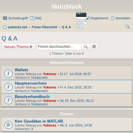
Notizblock
Schnellzugriff
FAQ
Registrieren
Anmelden
yukterez.net
Foren-Übersicht
Q & A
uc
Q & A
he
Neues Thema
1 Thema • Seite
1
von
1
Bekanntmachungen
Wallets
Letzter Beitrag von
Yukterez
«
Di 17. Jul 2018, 06:57
Verfasst in
Testbereich
Hauptverzeichnis
Letzter Beitrag von
Yukterez
«
Fr 4. Dez 2015, 20:33
Verfasst in
Testbereich
Benutzerhandbuch
Letzter Beitrag von
Yukterez
«
So 15. Nov 2015, 06:12
Verfasst in
Testbereich
Themen
Kerr Geodäten in MATLAB
Letzter Beitrag von
Yukterez
«
Mo 3. Jun 2019, 14:39
Antworten:
3