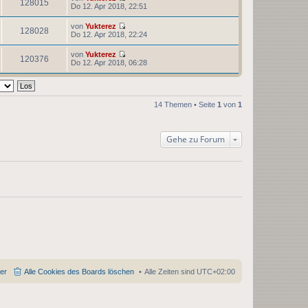
e
128015
i
N
Do 12. Apr 2018, 22:51
r
g
s
t
e
B
t
r
u
e
von
Yukterez
e
a
e
128028
i
N
Do 12. Apr 2018, 22:24
r
g
s
t
e
B
t
r
u
e
von
Yukterez
e
a
e
120376
i
N
Do 12. Apr 2018, 06:28
r
g
s
t
e
B
t
r
u
e
e
a
e
i
r
g
s
t
B
t
r
14 Themen • Seite
1
von
1
e
e
a
i
r
g
t
B
r
e
Gehe zu Forum
a
i
g
t
r
a
g
der
Alle Cookies des Boards löschen
Alle Zeiten sind
UTC+02:00