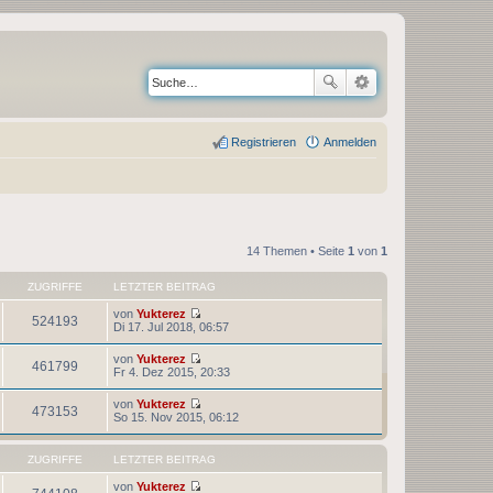
Registrieren
Anmelden
14 Themen • Seite
1
von
1
ZUGRIFFE
LETZTER BEITRAG
von
Yukterez
524193
N
Di 17. Jul 2018, 06:57
e
u
von
Yukterez
e
461799
N
Fr 4. Dez 2015, 20:33
s
e
t
u
von
Yukterez
e
e
473153
N
So 15. Nov 2015, 06:12
r
s
e
B
t
u
e
e
e
i
ZUGRIFFE
LETZTER BEITRAG
r
s
t
B
t
r
von
Yukterez
e