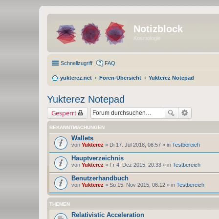
Notizblock
Kosmologie
Schnellzugriff
FAQ
yukterez.net
Foren-Übersicht
Yukterez Notepad
Yukterez Notepad
Gesperrt
BEKANNTMACHUNGEN
Wallets
von
Yukterez
» Di 17. Jul 2018, 06:57 » in
Testbereich
Hauptverzeichnis
von
Yukterez
» Fr 4. Dez 2015, 20:33 » in
Testbereich
Benutzerhandbuch
von
Yukterez
» So 15. Nov 2015, 06:12 » in
Testbereich
THEMEN
Relativistic Acceleration