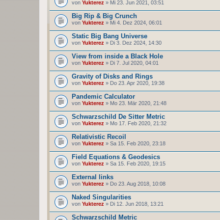
von
Yukterez
» Mi 23. Jun 2021, 03:51
Big Rip & Big Crunch
von
Yukterez
» Mi 4. Dez 2024, 06:01
Static Big Bang Universe
von
Yukterez
» Di 3. Dez 2024, 14:30
View from inside a Black Hole
von
Yukterez
» Di 7. Jul 2020, 04:01
Gravity of Disks and Rings
von
Yukterez
» Do 23. Apr 2020, 19:38
Pandemic Calculator
von
Yukterez
» Mo 23. Mär 2020, 21:48
Schwarzschild De Sitter Metric
von
Yukterez
» Mo 17. Feb 2020, 21:32
Relativistic Recoil
von
Yukterez
» Sa 15. Feb 2020, 23:18
Field Equations & Geodesics
von
Yukterez
» Sa 15. Feb 2020, 19:15
External links
von
Yukterez
» Do 23. Aug 2018, 10:08
Naked Singularities
von
Yukterez
» Di 12. Jun 2018, 13:21
Schwarzschild Metric