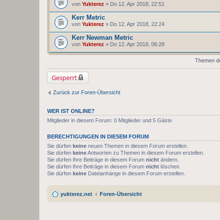
von
Yukterez
» Do 12. Apr 2018, 22:51
Kerr Metric
von
Yukterez
» Do 12. Apr 2018, 22:24
Kerr Newman Metric
von
Yukterez
» Do 12. Apr 2018, 06:28
Themen der
Gesperrt
Zurück zur Foren-Übersicht
WER IST ONLINE?
Mitglieder in diesem Forum: 0 Mitglieder und 5 Gäste
BERECHTIGUNGEN IN DIESEM FORUM
Sie dürfen
keine
neuen Themen in diesem Forum erstellen.
Sie dürfen
keine
Antworten zu Themen in diesem Forum erstellen.
Sie dürfen Ihre Beiträge in diesem Forum
nicht
ändern.
Sie dürfen Ihre Beiträge in diesem Forum
nicht
löschen.
Sie dürfen
keine
Dateianhänge in diesem Forum erstellen.
yukterez.net
Foren-Übersicht