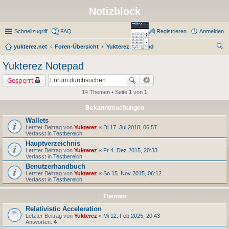
Notizblock
Schnellzugriff
FAQ
Registrieren
Anmelden
yukterez.net
Foren-Übersicht
Yukterez Notepad
uc
Yukterez Notepad
he
Gesperrt
14 Themen • Seite
1
von
1
Bekanntmachungen
Wallets
Letzter Beitrag von
Yukterez
«
Di 17. Jul 2018, 06:57
Verfasst in
Testbereich
Hauptverzeichnis
Letzter Beitrag von
Yukterez
«
Fr 4. Dez 2015, 20:33
Verfasst in
Testbereich
Benutzerhandbuch
Letzter Beitrag von
Yukterez
«
So 15. Nov 2015, 06:12
Verfasst in
Testbereich
Themen
Relativistic Acceleration
Letzter Beitrag von
Yukterez
«
Mi 12. Feb 2025, 20:43
Antworten:
4