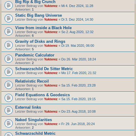
Big Rip & Big Crunch
Letzter Beitrag von
Yukterez
«
Mi 4. Dez 2024, 11:28
Antworten:
1
Static Big Bang Universe
Letzter Beitrag von
Yukterez
«
Di 3. Dez 2024, 14:30
View from inside a Black Hole
Letzter Beitrag von
Yukterez
«
So 2. Aug 2020, 12:32
Antworten:
6
Gravity of Disks and Rings
Letzter Beitrag von
Yukterez
«
Di 19. Mai 2020, 06:00
Antworten:
5
Pandemic Calculator
Letzter Beitrag von
Yukterez
«
Do 26. Mär 2020, 18:24
Antworten:
2
Schwarzschild De Sitter Metric
Letzter Beitrag von
Yukterez
«
Mo 17. Feb 2020, 21:32
Relativistic Recoil
Letzter Beitrag von
Yukterez
«
Sa 15. Feb 2020, 23:28
Antworten:
1
Field Equations & Geodesics
Letzter Beitrag von
Yukterez
«
Sa 15. Feb 2020, 19:15
External links
Letzter Beitrag von
Yukterez
«
Do 23. Aug 2018, 10:08
Naked Singularities
Letzter Beitrag von
Yukterez
«
Fr 29. Jun 2018, 20:24
Antworten:
2
Schwarzschild Metric