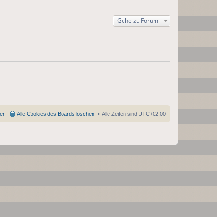
e
a
i
r
g
t
B
r
e
Gehe zu Forum
a
i
g
t
r
a
g
der
Alle Cookies des Boards löschen
Alle Zeiten sind
UTC+02:00