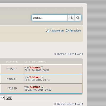
Registrieren
Anmelden
0 Themen • Seite
1
von
1
ZUGRIFFE
LETZTER BEITRAG
von
Yukterez
522757
N
Di 17. Jul 2018, 06:57
e
u
von
Yukterez
e
460737
N
Fr 4. Dez 2015, 20:33
s
e
t
u
von
Yukterez
e
e
471820
N
So 15. Nov 2015, 06:12
r
s
e
B
t
u
e
e
e
i
r
s
t
B
t
r
0 Themen • Seite
1
von
1
e