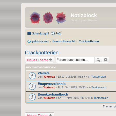
Notizblock
Simon Tyran, Vienna
Schnellzugriff
FAQ
yukterez.net
Foren-Übersicht
Crackpotterien
Crackpotterien
Neues Thema
BEKANNTMACHUNGEN
Wallets
von
Yukterez
» Di 17. Jul 2018, 06:57 » in
Testbereich
Hauptverzeichnis
von
Yukterez
» Fr 4. Dez 2015, 20:33 » in
Testbereich
Benutzerhandbuch
von
Yukterez
» So 15. Nov 2015, 06:12 » in
Testbereich
Themen der
Neues Thema