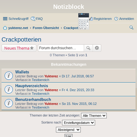
Notizblock
Schnellzugriff
FAQ
Registrieren
Anmelden
yukterez.net
Foren-Übersicht
Crackpotterien
uc
Crackpotterien
he
Neues Thema
0 Themen • Seite
1
von
1
Bekanntmachungen
Wallets
Letzter Beitrag von
Yukterez
«
Di 17. Jul 2018, 06:57
Verfasst in
Testbereich
Hauptverzeichnis
Letzter Beitrag von
Yukterez
«
Fr 4. Dez 2015, 20:33
Verfasst in
Testbereich
Benutzerhandbuch
Letzter Beitrag von
Yukterez
«
So 15. Nov 2015, 06:12
Verfasst in
Testbereich
Themen der letzten Zeit anzeigen:
Sortiere nach