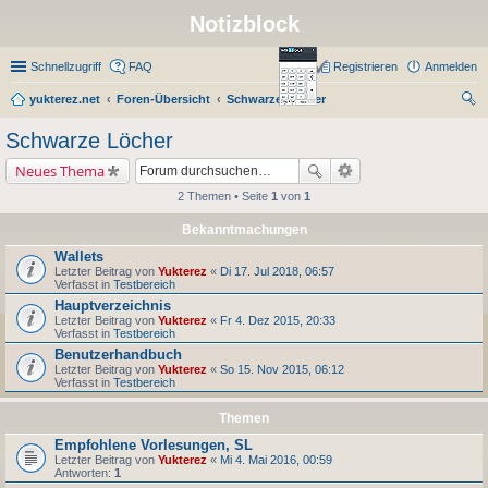
Notizblock
Schnellzugriff
FAQ
Registrieren
Anmelden
yukterez.net
Foren-Übersicht
Schwarze Löcher
uc
Schwarze Löcher
he
Neues Thema
2 Themen • Seite
1
von
1
Bekanntmachungen
Wallets
Letzter Beitrag von
Yukterez
«
Di 17. Jul 2018, 06:57
Verfasst in
Testbereich
Hauptverzeichnis
Letzter Beitrag von
Yukterez
«
Fr 4. Dez 2015, 20:33
Verfasst in
Testbereich
Benutzerhandbuch
Letzter Beitrag von
Yukterez
«
So 15. Nov 2015, 06:12
Verfasst in
Testbereich
Themen
Empfohlene Vorlesungen, SL
Letzter Beitrag von
Yukterez
«
Mi 4. Mai 2016, 00:59
Antworten:
1