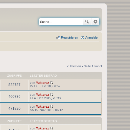
Registrieren
Anmelden
2 Themen • Seite
1
von
1
ZUGRIFFE
LETZTER BEITRAG
von
Yukterez
522757
N
Di 17. Jul 2018, 06:57
e
u
von
Yukterez
e
460736
N
Fr 4. Dez 2015, 20:33
s
e
t
u
von
Yukterez
e
e
471820
N
So 15. Nov 2015, 06:12
r
s
e
B
t
u
e
e
e
i
ZUGRIFFE
LETZTER BEITRAG
r
s
t
B
t
r
von
Yukterez
e