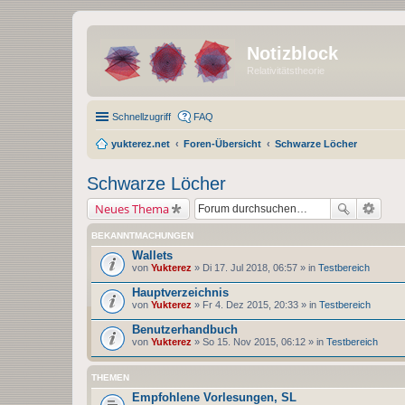
Notizblock
Relativitätstheorie
Schnellzugriff
FAQ
yukterez.net
Foren-Übersicht
Schwarze Löcher
Schwarze Löcher
Neues Thema
BEKANNTMACHUNGEN
Wallets
von
Yukterez
» Di 17. Jul 2018, 06:57 » in
Testbereich
Hauptverzeichnis
von
Yukterez
» Fr 4. Dez 2015, 20:33 » in
Testbereich
Benutzerhandbuch
von
Yukterez
» So 15. Nov 2015, 06:12 » in
Testbereich
THEMEN
Empfohlene Vorlesungen, SL