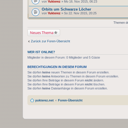
von
Yukterez
» Mo 16. Nov 2015, 06:23
Orbits um Schwarze Löcher
von
Yukterez
» So 22. Nov 2015, 20:25
Themen der
Neues Thema
Zurück zur Foren-Übersicht
WER IST ONLINE?
Mitglieder in diesem Forum: 0 Mitglieder und 5 Gäste
BERECHTIGUNGEN IN DIESEM FORUM
Sie dürfen
keine
neuen Themen in diesem Forum erstellen.
Sie dürfen
keine
Antworten zu Themen in diesem Forum erstellen.
Sie dürfen Ihre Beiträge in diesem Forum
nicht
ändern.
Sie dürfen Ihre Beiträge in diesem Forum
nicht
löschen.
Sie dürfen
keine
Dateianhänge in diesem Forum erstellen.
yukterez.net
Foren-Übersicht