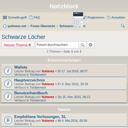
Notizblock
Schnellzugriff
FAQ
Registrieren
Anmelden
yukterez.net
Foren-Übersicht
Schwarze Löcher
uc
Schwarze Löcher
he
Neues Thema
2 Themen • Seite
1
von
1
Bekanntmachungen
Wallets
Letzter Beitrag von
Yukterez
«
Di 17. Jul 2018, 06:57
Verfasst in
Testbereich
Hauptverzeichnis
Letzter Beitrag von
Yukterez
«
Fr 4. Dez 2015, 20:33
Verfasst in
Testbereich
Benutzerhandbuch
Letzter Beitrag von
Yukterez
«
So 15. Nov 2015, 06:12
Verfasst in
Testbereich
Themen
Empfohlene Vorlesungen, SL
Letzter Beitrag von
Yukterez
«
Mi 4. Mai 2016, 00:59
Antworten:
1