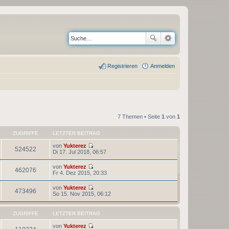
Registrieren
Anmelden
7 Themen • Seite
1
von
1
ZUGRIFFE
LETZTER BEITRAG
von
Yukterez
524522
N
Di 17. Jul 2018, 06:57
e
u
von
Yukterez
e
462076
N
Fr 4. Dez 2015, 20:33
s
e
t
u
von
Yukterez
e
e
473496
N
So 15. Nov 2015, 06:12
r
s
e
B
t
u
e
e
e
i
ZUGRIFFE
LETZTER BEITRAG
r
s
t
B
t
r
von
Yukterez
e