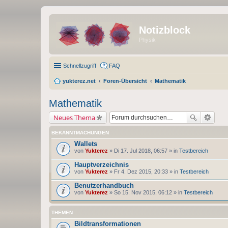
Notizblock
Physik
Schnellzugriff
FAQ
yukterez.net
Foren-Übersicht
Mathematik
Mathematik
Neues Thema
BEKANNTMACHUNGEN
Wallets
von
Yukterez
» Di 17. Jul 2018, 06:57 » in
Testbereich
Hauptverzeichnis
von
Yukterez
» Fr 4. Dez 2015, 20:33 » in
Testbereich
Benutzerhandbuch
von
Yukterez
» So 15. Nov 2015, 06:12 » in
Testbereich
THEMEN
Bildtransformationen