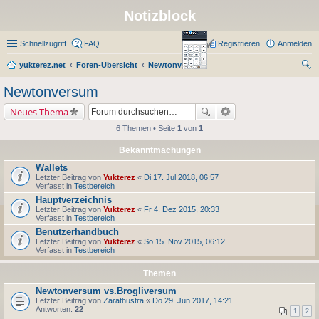
Notizblock
Schnellzugriff
FAQ
Registrieren
Anmelden
yukterez.net
Foren-Übersicht
Newtonversum
uc
Newtonversum
he
Neues Thema
6 Themen • Seite
1
von
1
Bekanntmachungen
Wallets
Letzter Beitrag von
Yukterez
«
Di 17. Jul 2018, 06:57
Verfasst in
Testbereich
Hauptverzeichnis
Letzter Beitrag von
Yukterez
«
Fr 4. Dez 2015, 20:33
Verfasst in
Testbereich
Benutzerhandbuch
Letzter Beitrag von
Yukterez
«
So 15. Nov 2015, 06:12
Verfasst in
Testbereich
Themen
Newtonversum vs.Brogliversum
Letzter Beitrag von
Zarathustra
«
Do 29. Jun 2017, 14:21
Antworten:
22
1
2