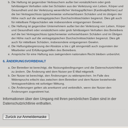
Die Haftung ist gegenüber Verbrauchern außer bei vorsätzlichem oder grob
fahrlässigem Verhalten oder bei Schäden aus der Verletzung von Leben, Körper und
Gesundheit und der Verletzung wesentlicher Vertragspflichten (Kardinalpflichten) auf
die bei Vertragsschluss typischerweise vorhersehbaren Schäden und im übrigen der
Höhe nach auf die vertragstypischen Durchschnittsschäden begrenzt. Dies gilt auch
für mittelbare Folgeschäden wie insbesondere entgangenen Gewinn.
Die Haftung ist gegenüber Unternehmern außer bei der Verletzung von Leben, Körper
und Gesundheit oder vorsätzlichem oder grob fahrlässigem Verhalten des Betreibers
auf die bei Vertragsschluss typischerweise vorhersehbaren Schäden und im Übrigen
der Höhe nach auf die vertragstypischen Durchschnittsschäden begrenzt. Dies gilt
auch für mittelbare Schäden, insbesondere entgangenen Gewinn.
Die Haftungsbegrenzung der Absätze a bis c gilt sinngemäß auch zugunsten der
Mitarbeiter und Erfüllungsgehilfen des Betreibers.
Ansprüche für eine Haftung aus zwingendem nationalem Recht bleiben unberührt.
6. ÄNDERUNGSVORBEHALT
Der Betreiber ist berechtigt, die Nutzungsbedingungen und die Datenschutzrichtlinie
zu ändern. Die Änderung wird dem Nutzer per E-Mail mitgeteilt.
Der Nutzer ist berechtigt, den Änderungen zu widersprechen. Im Falle des
Widerspruchs erlischt das zwischen dem Betreiber und dem Nutzer bestehende
Vertragsverhältnis mit sofortiger Wirkung.
Die Änderungen gelten als anerkannt und verbindlich, wenn der Nutzer den
Änderungen zugestimmt hat.
Informationen über den Umgang mit Ihren persönlichen Daten sind in der
Datenschutzrichtlinie enthalten.
Zurück zur Anmeldemaske