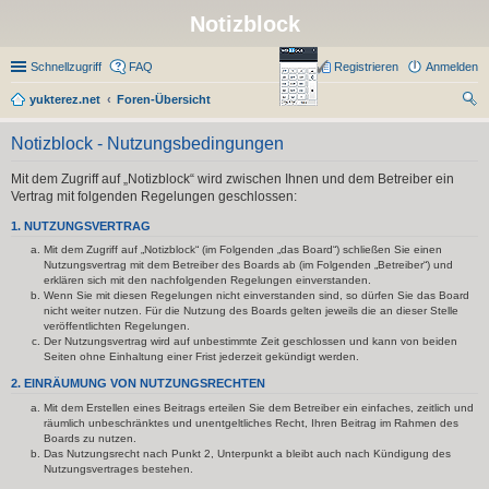
Notizblock
Schnellzugriff
FAQ
Registrieren
Anmelden
yukterez.net
Foren-Übersicht
uc
Notizblock - Nutzungsbedingungen
he
Mit dem Zugriff auf „Notizblock“ wird zwischen Ihnen und dem Betreiber ein
Vertrag mit folgenden Regelungen geschlossen:
1. NUTZUNGSVERTRAG
Mit dem Zugriff auf „Notizblock“ (im Folgenden „das Board“) schließen Sie einen
Nutzungsvertrag mit dem Betreiber des Boards ab (im Folgenden „Betreiber“) und
erklären sich mit den nachfolgenden Regelungen einverstanden.
Wenn Sie mit diesen Regelungen nicht einverstanden sind, so dürfen Sie das Board
nicht weiter nutzen. Für die Nutzung des Boards gelten jeweils die an dieser Stelle
veröffentlichten Regelungen.
Der Nutzungsvertrag wird auf unbestimmte Zeit geschlossen und kann von beiden
Seiten ohne Einhaltung einer Frist jederzeit gekündigt werden.
2. EINRÄUMUNG VON NUTZUNGSRECHTEN
Mit dem Erstellen eines Beitrags erteilen Sie dem Betreiber ein einfaches, zeitlich und
räumlich unbeschränktes und unentgeltliches Recht, Ihren Beitrag im Rahmen des
Boards zu nutzen.
Das Nutzungsrecht nach Punkt 2, Unterpunkt a bleibt auch nach Kündigung des
Nutzungsvertrages bestehen.