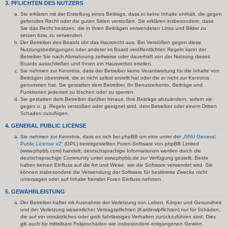
3. PFLICHTEN DES NUTZERS
Sie erklären mit der Erstellung eines Beitrags, dass er keine Inhalte enthält, die gegen
geltendes Recht oder die guten Sitten verstoßen. Sie erklären insbesondere, dass
Sie das Recht besitzen, die in Ihren Beiträgen verwendeten Links und Bilder zu
setzen bzw. zu verwenden.
Der Betreiber des Boards übt das Hausrecht aus. Bei Verstößen gegen diese
Nutzungsbedingungen oder anderer im Board veröffentlichten Regeln kann der
Betreiber Sie nach Abmahnung zeitweise oder dauerhaft von der Nutzung dieses
Boards ausschließen und Ihnen ein Hausverbot erteilen.
Sie nehmen zur Kenntnis, dass der Betreiber keine Verantwortung für die Inhalte von
Beiträgen übernimmt, die er nicht selbst erstellt hat oder die er nicht zur Kenntnis
genommen hat. Sie gestatten dem Betreiber, Ihr Benutzerkonto, Beiträge und
Funktionen jederzeit zu löschen oder zu sperren.
Sie gestatten dem Betreiber darüber hinaus, Ihre Beiträge abzuändern, sofern sie
gegen o. g. Regeln verstoßen oder geeignet sind, dem Betreiber oder einem Dritten
Schaden zuzufügen.
4. GENERAL PUBLIC LICENSE
Sie nehmen zur Kenntnis, dass es sich bei phpBB um eine unter der „
GNU General
Public License v2
“ (GPL) bereitgestellten Foren-Software von phpBB Limited
(www.phpbb.com) handelt; deutschsprachige Informationen werden durch die
deutschsprachige Community unter www.phpbb.de zur Verfügung gestellt. Beide
haben keinen Einfluss auf die Art und Weise, wie die Software verwendet wird. Sie
können insbesondere die Verwendung der Software für bestimmte Zwecke nicht
untersagen oder auf Inhalte fremder Foren Einfluss nehmen.
5. GEWÄHRLEISTUNG
Der Betreiber haftet mit Ausnahme der Verletzung von Leben, Körper und Gesundheit
und der Verletzung wesentlicher Vertragspflichten (Kardinalpflichten) nur für Schäden,
die auf ein vorsätzliches oder grob fahrlässiges Verhalten zurückzuführen sind. Dies
gilt auch für mittelbare Folgeschäden wie insbesondere entgangenen Gewinn.