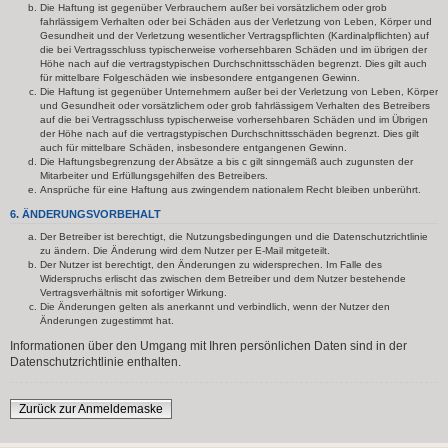
Die Haftung ist gegenüber Verbrauchern außer bei vorsätzlichem oder grob
fahrlässigem Verhalten oder bei Schäden aus der Verletzung von Leben, Körper und
Gesundheit und der Verletzung wesentlicher Vertragspflichten (Kardinalpflichten) auf
die bei Vertragsschluss typischerweise vorhersehbaren Schäden und im übrigen der
Höhe nach auf die vertragstypischen Durchschnittsschäden begrenzt. Dies gilt auch
für mittelbare Folgeschäden wie insbesondere entgangenen Gewinn.
Die Haftung ist gegenüber Unternehmern außer bei der Verletzung von Leben, Körper
und Gesundheit oder vorsätzlichem oder grob fahrlässigem Verhalten des Betreibers
auf die bei Vertragsschluss typischerweise vorhersehbaren Schäden und im Übrigen
der Höhe nach auf die vertragstypischen Durchschnittsschäden begrenzt. Dies gilt
auch für mittelbare Schäden, insbesondere entgangenen Gewinn.
Die Haftungsbegrenzung der Absätze a bis c gilt sinngemäß auch zugunsten der
Mitarbeiter und Erfüllungsgehilfen des Betreibers.
Ansprüche für eine Haftung aus zwingendem nationalem Recht bleiben unberührt.
6. ÄNDERUNGSVORBEHALT
Der Betreiber ist berechtigt, die Nutzungsbedingungen und die Datenschutzrichtlinie
zu ändern. Die Änderung wird dem Nutzer per E-Mail mitgeteilt.
Der Nutzer ist berechtigt, den Änderungen zu widersprechen. Im Falle des
Widerspruchs erlischt das zwischen dem Betreiber und dem Nutzer bestehende
Vertragsverhältnis mit sofortiger Wirkung.
Die Änderungen gelten als anerkannt und verbindlich, wenn der Nutzer den
Änderungen zugestimmt hat.
Informationen über den Umgang mit Ihren persönlichen Daten sind in der
Datenschutzrichtlinie enthalten.
Zurück zur Anmeldemaske