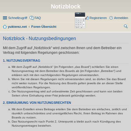
Notizblock
Schnellzugriff
FAQ
Registrieren
Anmelden
yukterez.net
Foren-Übersicht
uc
Notizblock - Nutzungsbedingungen
he
Mit dem Zugriff auf „Notizblock“ wird zwischen Ihnen und dem Betreiber ein
Vertrag mit folgenden Regelungen geschlossen:
1. NUTZUNGSVERTRAG
Mit dem Zugriff auf „Notizblock“ (im Folgenden „das Board“) schließen Sie einen
Nutzungsvertrag mit dem Betreiber des Boards ab (im Folgenden „Betreiber“) und
erklären sich mit den nachfolgenden Regelungen einverstanden.
Wenn Sie mit diesen Regelungen nicht einverstanden sind, so dürfen Sie das Board
nicht weiter nutzen. Für die Nutzung des Boards gelten jeweils die an dieser Stelle
veröffentlichten Regelungen.
Der Nutzungsvertrag wird auf unbestimmte Zeit geschlossen und kann von beiden
Seiten ohne Einhaltung einer Frist jederzeit gekündigt werden.
2. EINRÄUMUNG VON NUTZUNGSRECHTEN
Mit dem Erstellen eines Beitrags erteilen Sie dem Betreiber ein einfaches, zeitlich und
räumlich unbeschränktes und unentgeltliches Recht, Ihren Beitrag im Rahmen des
Boards zu nutzen.
Das Nutzungsrecht nach Punkt 2, Unterpunkt a bleibt auch nach Kündigung des
Nutzungsvertrages bestehen.