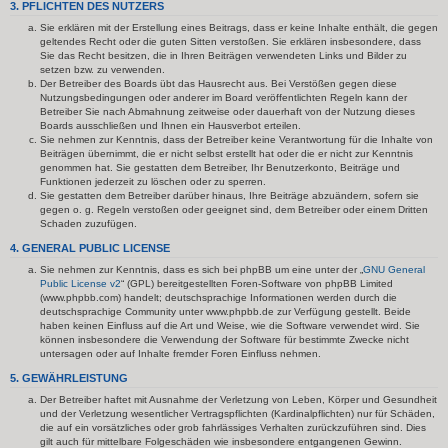
3. PFLICHTEN DES NUTZERS
Sie erklären mit der Erstellung eines Beitrags, dass er keine Inhalte enthält, die gegen
geltendes Recht oder die guten Sitten verstoßen. Sie erklären insbesondere, dass
Sie das Recht besitzen, die in Ihren Beiträgen verwendeten Links und Bilder zu
setzen bzw. zu verwenden.
Der Betreiber des Boards übt das Hausrecht aus. Bei Verstößen gegen diese
Nutzungsbedingungen oder anderer im Board veröffentlichten Regeln kann der
Betreiber Sie nach Abmahnung zeitweise oder dauerhaft von der Nutzung dieses
Boards ausschließen und Ihnen ein Hausverbot erteilen.
Sie nehmen zur Kenntnis, dass der Betreiber keine Verantwortung für die Inhalte von
Beiträgen übernimmt, die er nicht selbst erstellt hat oder die er nicht zur Kenntnis
genommen hat. Sie gestatten dem Betreiber, Ihr Benutzerkonto, Beiträge und
Funktionen jederzeit zu löschen oder zu sperren.
Sie gestatten dem Betreiber darüber hinaus, Ihre Beiträge abzuändern, sofern sie
gegen o. g. Regeln verstoßen oder geeignet sind, dem Betreiber oder einem Dritten
Schaden zuzufügen.
4. GENERAL PUBLIC LICENSE
Sie nehmen zur Kenntnis, dass es sich bei phpBB um eine unter der „
GNU General
Public License v2
“ (GPL) bereitgestellten Foren-Software von phpBB Limited
(www.phpbb.com) handelt; deutschsprachige Informationen werden durch die
deutschsprachige Community unter www.phpbb.de zur Verfügung gestellt. Beide
haben keinen Einfluss auf die Art und Weise, wie die Software verwendet wird. Sie
können insbesondere die Verwendung der Software für bestimmte Zwecke nicht
untersagen oder auf Inhalte fremder Foren Einfluss nehmen.
5. GEWÄHRLEISTUNG
Der Betreiber haftet mit Ausnahme der Verletzung von Leben, Körper und Gesundheit
und der Verletzung wesentlicher Vertragspflichten (Kardinalpflichten) nur für Schäden,
die auf ein vorsätzliches oder grob fahrlässiges Verhalten zurückzuführen sind. Dies
gilt auch für mittelbare Folgeschäden wie insbesondere entgangenen Gewinn.