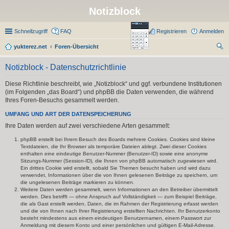
Notizblock
Schnellzugriff
FAQ
Registrieren
Anmelden
yukterez.net
Foren-Übersicht
uc
Notizblock - Datenschutzrichtlinie
he
Diese Richtlinie beschreibt, wie „Notizblock“ und ggf. verbundene Institutionen
(im Folgenden „das Board“) und phpBB die Daten verwenden, die während
Ihres Foren-Besuchs gesammelt werden.
UMFANG UND ART DER DATENSPEICHERUNG
Ihre Daten werden auf zwei verschiedene Arten gesammelt:
phpBB erstellt bei Ihrem Besuch des Boards mehrere Cookies. Cookies sind kleine
Textdateien, die Ihr Browser als temporäre Dateien ablegt. Zwei dieser Cookies
enthalten eine eindeutige Benutzer-Nummer (Benutzer-ID) sowie eine anonyme
Sitzungs-Nummer (Session-ID), die Ihnen von phpBB automatisch zugewiesen wird.
Ein drittes Cookie wird erstellt, sobald Sie Themen besucht haben und wird dazu
verwendet, Informationen über die von Ihnen gelesenen Beiträge zu speichern, um
die ungelesenen Beiträge markieren zu können.
Weitere Daten werden gesammelt, wenn Informationen an den Betreiber übermittelt
werden. Dies betrifft — ohne Anspruch auf Vollständigkeit — zum Beispiel Beiträge,
die als Gast erstellt werden, Daten, die im Rahmen der Registrierung erfasst werden
und die von Ihnen nach Ihrer Registrierung erstellten Nachrichten. Ihr Benutzerkonto
besteht mindestens aus einem eindeutigen Benutzernamen, einem Passwort zur
Anmeldung mit diesem Konto und einer persönlichen und gültigen E-Mail-Adresse.