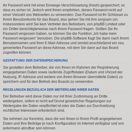
Ihr Passwort wird mit einer Einwege-Verschlüsselung (Hash) gespeichert, so
dass es sicher ist. Jedoch wird Ihnen empfohlen, dieses Passwort nicht auf
einer Vielzahl von Webseiten zu verwenden. Das Passwort ist Ihr Schlüssel zu
Ihrem Benutzerkonto für das Board, also gehen Sie mit ihm sorgsam um.
Insbesondere wird Sie kein Vertreter des Betreibers, von phpBB Limited oder
ein Dritter berechtigterweise nach Ihrem Passwort fragen. Sollten Sie Ihr
Passwort vergessen haben, so können Sie die Funktion „Ich habe mein
Passwort vergessen“ benutzen. Die phpBB-Software fragt Sie dann nach Ihrem
Benutzernamen und Ihrer E-Mail-Adresse und sendet anschließend ein neu
generiertes Passwort an diese Adresse, mit dem Sie dann auf das Board
zugreifen können.
GESTATTUNG DER DATENSPEICHERUNG
Sie gestatten dem Betreiber, die von Ihnen im Rahmen der Registrierung
eingegebenen Daten sowie laufende Zugriffsdaten (Datum und Uhrzeit der
Nutzung, IP-Adresse und weitere von Ihrem Browser übermittelte Daten) zu
speichern und für den Betrieb des Boards zu verwenden.
REGELUNGEN BEZÜGLICH DER WEITERGABE IHRER DATEN
Der Betreiber wird diese Daten nur mit Ihrer Zustimmung an Dritte
weitergeben, sofern er nicht auf Grund gesetzlicher Regelungen zur
Weitergabe der Daten verpflichtet ist oder die Daten zur Durchsetzung
rechtlicher Interessen erforderlich sind.
Sie nehmen zur Kenntnis, dass die von Ihnen in Ihrem Profil angegebenen
Daten und Ihre Beiträge je nach Konfiguration im Internet verfügbar und von
jedermann abrufbar sein können.