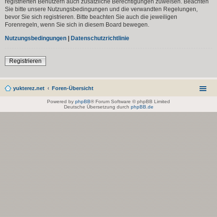
registrierten Benutzern auch zusätzliche Berechtigungen zuweisen. Beachten
Sie bitte unsere Nutzungsbedingungen und die verwandten Regelungen,
bevor Sie sich registrieren. Bitte beachten Sie auch die jeweiligen
Forenregeln, wenn Sie sich in diesem Board bewegen.
Nutzungsbedingungen
|
Datenschutzrichtlinie
Registrieren
yukterez.net
Foren-Übersicht
Powered by
phpBB
® Forum Software © phpBB Limited
Deutsche Übersetzung durch
phpBB.de