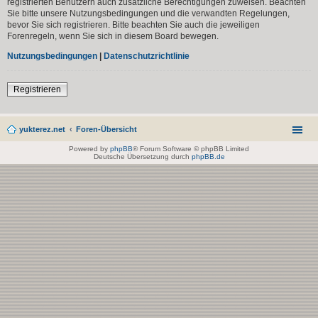
registrierten Benutzern auch zusätzliche Berechtigungen zuweisen. Beachten
Sie bitte unsere Nutzungsbedingungen und die verwandten Regelungen,
bevor Sie sich registrieren. Bitte beachten Sie auch die jeweiligen
Forenregeln, wenn Sie sich in diesem Board bewegen.
Nutzungsbedingungen
|
Datenschutzrichtlinie
Registrieren
yukterez.net
Foren-Übersicht
Powered by
phpBB
® Forum Software © phpBB Limited
Deutsche Übersetzung durch
phpBB.de