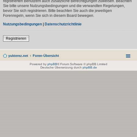
registrierten Benutzern auch zusätzliche Berechtigungen zuweisen. Beachten
Sie bitte unsere Nutzungsbedingungen und die verwandten Regelungen,
bevor Sie sich registrieren. Bitte beachten Sie auch die jeweiligen
Forenregeln, wenn Sie sich in diesem Board bewegen.
Nutzungsbedingungen
|
Datenschutzrichtlinie
Registrieren
yukterez.net
Foren-Übersicht
Powered by
phpBB
® Forum Software © phpBB Limited
Deutsche Übersetzung durch
phpBB.de