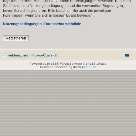
registrierten Benutzern auch zusätzliche Berechtigungen zuweisen. Beachten
Sie bitte unsere Nutzungsbedingungen und die verwandten Regelungen,
bevor Sie sich registrieren. Bitte beachten Sie auch die jeweiligen
Forenregeln, wenn Sie sich in diesem Board bewegen.
Nutzungsbedingungen
|
Datenschutzrichtlinie
Registrieren
yukterez.net
Foren-Übersicht
Powered by
phpBB
® Forum Software © phpBB Limited
Deutsche Übersetzung durch
phpBB.de