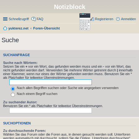
Notizblock
Schnellzugriff
FAQ
Registrieren
Anmelden
yukterez.net
Foren-Übersicht
Suche
SUCHANFRAGE
Suche nach Wörtern:
Setzen Sie ein
+
vor ein Wort, das gefunden werden muss und ein
-
vor ein Wort, das
nicht gefunden werden darf. Verwenden Sie mehrere Wörter getrennt durch
|
innerhalb
einer Klammer, wenn nur eines der Wörter gefunden werden muss. Benutzen Sie ein *
als Platzhalter für teilweise Übereinstimmungen.
Nach allen Begriffen suchen oder Suche wie angegeben verwenden
Nach einem Begriff suchen
Zu suchender Autor:
Benutzen Sie ein * als Platzhalter für teilweise Übereinstimmungen.
SUCHOPTIONEN
Zu durchsuchende Foren:
Wählen Sie das Forum oder die Foren aus, in denen gesucht werden soll. Unterforen
werden automatisch mit durchsucht, sofern Sie die Option „Unterforen durchsuchen“