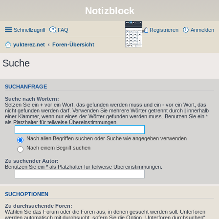
Notizblock
Schnellzugriff
FAQ
Registrieren
Anmelden
yukterez.net
Foren-Übersicht
Suche
SUCHANFRAGE
Suche nach Wörtern:
Setzen Sie ein
+
vor ein Wort, das gefunden werden muss und ein
-
vor ein Wort, das
nicht gefunden werden darf. Verwenden Sie mehrere Wörter getrennt durch
|
innerhalb
einer Klammer, wenn nur eines der Wörter gefunden werden muss. Benutzen Sie ein *
als Platzhalter für teilweise Übereinstimmungen.
Nach allen Begriffen suchen oder Suche wie angegeben verwenden
Nach einem Begriff suchen
Zu suchender Autor:
Benutzen Sie ein * als Platzhalter für teilweise Übereinstimmungen.
SUCHOPTIONEN
Zu durchsuchende Foren:
Wählen Sie das Forum oder die Foren aus, in denen gesucht werden soll. Unterforen
werden automatisch mit durchsucht, sofern Sie die Option „Unterforen durchsuchen“