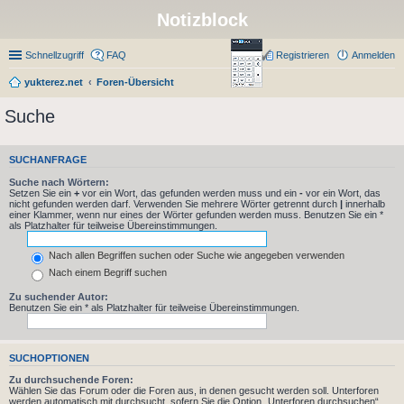
Notizblock
Schnellzugriff
FAQ
Registrieren
Anmelden
yukterez.net
Foren-Übersicht
Suche
SUCHANFRAGE
Suche nach Wörtern:
Setzen Sie ein
+
vor ein Wort, das gefunden werden muss und ein
-
vor ein Wort, das
nicht gefunden werden darf. Verwenden Sie mehrere Wörter getrennt durch
|
innerhalb
einer Klammer, wenn nur eines der Wörter gefunden werden muss. Benutzen Sie ein *
als Platzhalter für teilweise Übereinstimmungen.
Nach allen Begriffen suchen oder Suche wie angegeben verwenden
Nach einem Begriff suchen
Zu suchender Autor:
Benutzen Sie ein * als Platzhalter für teilweise Übereinstimmungen.
SUCHOPTIONEN
Zu durchsuchende Foren:
Wählen Sie das Forum oder die Foren aus, in denen gesucht werden soll. Unterforen
werden automatisch mit durchsucht, sofern Sie die Option „Unterforen durchsuchen“