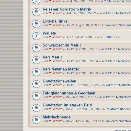
von
Yukterez
» So 4. Nov 2018, 23:50 » in
Yukterez Notizbloc
Reissner Nordström Metrik
von
Yukterez
» Di 4. Sep 2018, 22:22 » in
Yukterez Notizblock
External links
von
Yukterez
» Do 23. Aug 2018, 10:08 » in
Yukterez Notepad
Wallets
von
Yukterez
» Di 17. Jul 2018, 06:57 » in
Testbereich
Schwarzschild Metric
von
Yukterez
» Do 12. Apr 2018, 22:51 » in
Yukterez Notepad
Kerr Metric
von
Yukterez
» Do 12. Apr 2018, 22:24 » in
Yukterez Notepad
Kerr Newman Metric
von
Yukterez
» Do 12. Apr 2018, 06:28 » in
Yukterez Notepad
Gravitationswellen
von
Yukterez
» Do 15. Feb 2018, 17:05 » in
Yukterez Notizblo
Feldgleichungen & Geodäten
von
Yukterez
» Mi 2. Aug 2017, 20:27 » in
Yukterez Notizblock
Gravitation im starken Feld
von
Yukterez
» Mo 20. Jun 2016, 05:18 » in
Relativitätstheorie
Mehrfachpendel
von
Yukterez
» Mo 23. Mai 2016, 02:33 » in
Yukterez Notizblo
Beiträge de