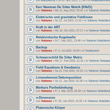
von
MartyMcFly
» Di 28. Nov 2023, 17:44 » in
Relativitätstheor
Kerr Newman De Sitter Metrik (KNdS)
von
Yukterez
» Mo 21. Aug 2023, 00:42 » in
Yukterez Notizblo
Elektrische und gravitative Feldlinien
von
Yukterez
» So 23. Jul 2023, 21:32 » in
Yukterez Notizbloc
Kraft in der ART
von
Yukterez
» Mo 18. Okt 2021, 07:17 » in
Yukterez Notizblo
Relativistische Kugelwelle
von
Yukterez
» Di 7. Sep 2021, 23:48 » in
Yukterez Notizblock
Backup
von
Yukterez
» Fr 3. Jul 2020, 03:06 » in
Testbereich
Schwarzschild De Sitter Metric
von
Yukterez
» Mo 17. Feb 2020, 21:32 » in
Yukterez Notepa
Field Equations & Geodesics
von
Yukterez
» Sa 15. Feb 2020, 19:15 » in
Yukterez Notepad
Linienelement Dekomposition
von
Yukterez
» So 12. Jan 2020, 01:38 » in
Yukterez Notizblo
Merkurs Periheldrehung
von
Yukterez
» Fr 1. Mär 2019, 06:39 » in
Yukterez Notizbloc
n-Dimension
von
Yukterez
» Fr 25. Jan 2019, 15:35 » in
Yukterez Notizblo
Platonische Körper