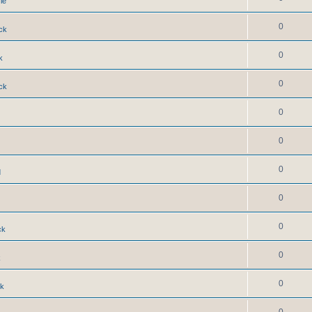
ie
0
ck
0
k
0
ck
0
0
0
d
0
0
ck
0
k
0
ck