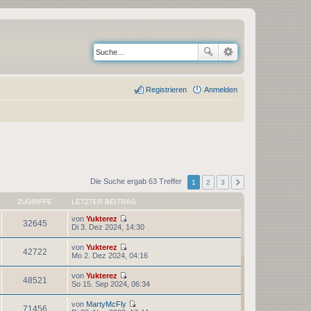
Registrieren
Anmelden
Die Suche ergab 63 Treffer
1
2
3
ZUGRIFFE
LETZTER BEITRAG
von
Yukterez
32645
N
Di 3. Dez 2024, 14:30
e
u
von
Yukterez
e
42722
N
Mo 2. Dez 2024, 04:16
s
e
t
u
von
Yukterez
e
e
48521
N
So 15. Sep 2024, 06:34
r
s
e
B
t
u
e
von
MartyMcFly
e
e
71456
i