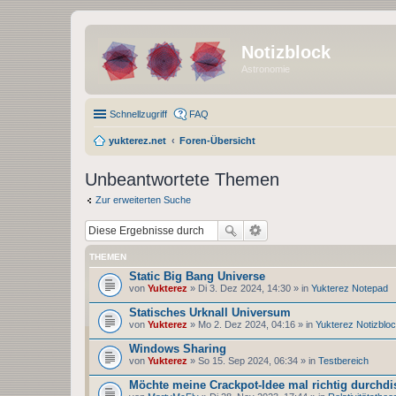
Notizblock
Astronomie
Schnellzugriff
FAQ
yukterez.net
Foren-Übersicht
Unbeantwortete Themen
Zur erweiterten Suche
THEMEN
Static Big Bang Universe
von
Yukterez
» Di 3. Dez 2024, 14:30 » in
Yukterez Notepad
Statisches Urknall Universum
von
Yukterez
» Mo 2. Dez 2024, 04:16 » in
Yukterez Notizblo
Windows Sharing
von
Yukterez
» So 15. Sep 2024, 06:34 » in
Testbereich
Möchte meine Crackpot-Idee mal richtig durchdi