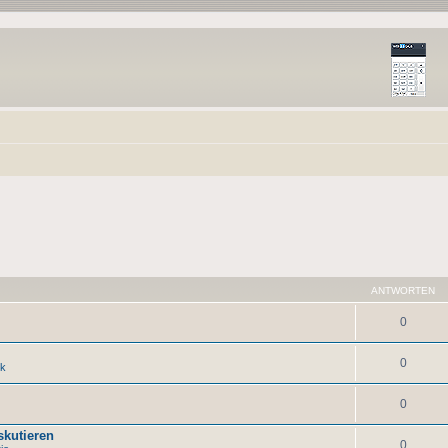
ANTWORTEN
0
0
ck
0
skutieren
0