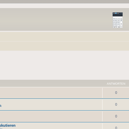
ANTWORTEN
0
0
ck
0
skutieren
0