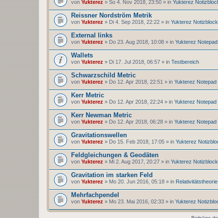
von
Yukterez
» So 4. Nov 2018, 23:50 » in
Yukterez Notizbloc
Reissner Nordström Metrik
von
Yukterez
» Di 4. Sep 2018, 22:22 » in
Yukterez Notizblock
External links
von
Yukterez
» Do 23. Aug 2018, 10:08 » in
Yukterez Notepad
Wallets
von
Yukterez
» Di 17. Jul 2018, 06:57 » in
Testbereich
Schwarzschild Metric
von
Yukterez
» Do 12. Apr 2018, 22:51 » in
Yukterez Notepad
Kerr Metric
von
Yukterez
» Do 12. Apr 2018, 22:24 » in
Yukterez Notepad
Kerr Newman Metric
von
Yukterez
» Do 12. Apr 2018, 06:28 » in
Yukterez Notepad
Gravitationswellen
von
Yukterez
» Do 15. Feb 2018, 17:05 » in
Yukterez Notizblo
Feldgleichungen & Geodäten
von
Yukterez
» Mi 2. Aug 2017, 20:27 » in
Yukterez Notizblock
Gravitation im starken Feld
von
Yukterez
» Mo 20. Jun 2016, 05:18 » in
Relativitätstheorie
Mehrfachpendel
von
Yukterez
» Mo 23. Mai 2016, 02:33 » in
Yukterez Notizblo
Beiträge de