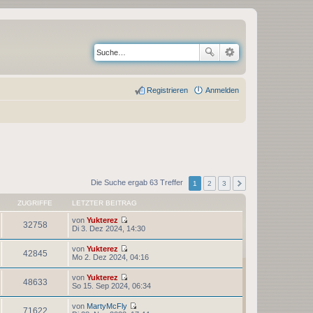
Registrieren
Anmelden
Die Suche ergab 63 Treffer
1
2
3
ZUGRIFFE
LETZTER BEITRAG
von
Yukterez
32758
N
Di 3. Dez 2024, 14:30
e
u
von
Yukterez
e
42845
N
Mo 2. Dez 2024, 04:16
s
e
t
u
von
Yukterez
e
e
48633
N
So 15. Sep 2024, 06:34
r
s
e
B
t
u
e
von
MartyMcFly
e
e
71622
i