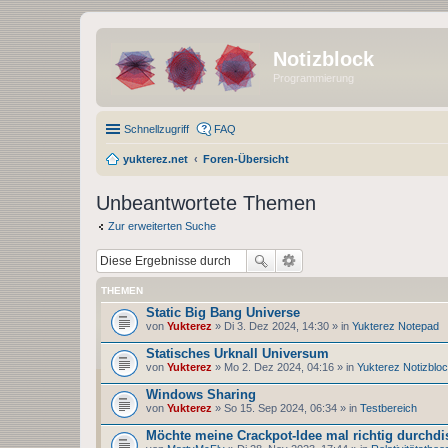
Notizblock
Programmierung
Schnellzugriff
FAQ
yukterez.net
Foren-Übersicht
Unbeantwortete Themen
Zur erweiterten Suche
THEMEN
Static Big Bang Universe
von
Yukterez
» Di 3. Dez 2024, 14:30 » in
Yukterez Notepad
Statisches Urknall Universum
von
Yukterez
» Mo 2. Dez 2024, 04:16 » in
Yukterez Notizblo
Windows Sharing
von
Yukterez
» So 15. Sep 2024, 06:34 » in
Testbereich
Möchte meine Crackpot-Idee mal richtig durchdi