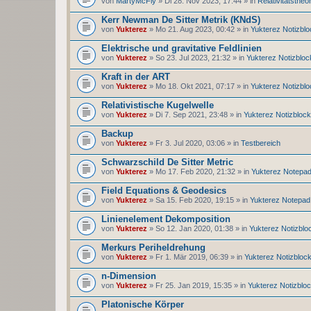
von
MartyMcFly
» Di 28. Nov 2023, 17:44 » in
Relativitätstheor
Kerr Newman De Sitter Metrik (KNdS)
von
Yukterez
» Mo 21. Aug 2023, 00:42 » in
Yukterez Notizblo
Elektrische und gravitative Feldlinien
von
Yukterez
» So 23. Jul 2023, 21:32 » in
Yukterez Notizbloc
Kraft in der ART
von
Yukterez
» Mo 18. Okt 2021, 07:17 » in
Yukterez Notizblo
Relativistische Kugelwelle
von
Yukterez
» Di 7. Sep 2021, 23:48 » in
Yukterez Notizblock
Backup
von
Yukterez
» Fr 3. Jul 2020, 03:06 » in
Testbereich
Schwarzschild De Sitter Metric
von
Yukterez
» Mo 17. Feb 2020, 21:32 » in
Yukterez Notepa
Field Equations & Geodesics
von
Yukterez
» Sa 15. Feb 2020, 19:15 » in
Yukterez Notepad
Linienelement Dekomposition
von
Yukterez
» So 12. Jan 2020, 01:38 » in
Yukterez Notizblo
Merkurs Periheldrehung
von
Yukterez
» Fr 1. Mär 2019, 06:39 » in
Yukterez Notizbloc
n-Dimension
von
Yukterez
» Fr 25. Jan 2019, 15:35 » in
Yukterez Notizblo
Platonische Körper